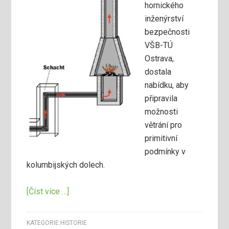
hornického
inženýrství
bezpečnosti
VŠB-TÚ
Ostrava,
dostala
nabídku, aby
připravila
možnosti
větrání pro
primitivní
podmínky v
kolumbijských dolech.
[Číst více …]
KATEGORIE:
HISTORIE