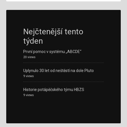
Nejčtenější tento
týden
První pomoc v systému „ABCDE“
20 views
Uplynulo 30 let od neštěstí na dole Pluto
9 views
Historie potápěčského týmu HBZS
9 views