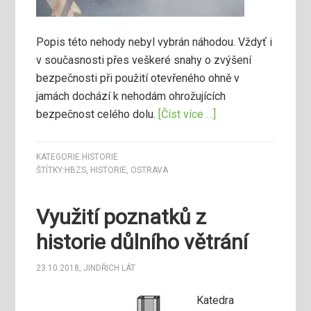
Popis této nehody nebyl vybrán náhodou. Vždyť i
v současnosti přes veškeré snahy o zvýšení
bezpečnosti při použití otevřeného ohně v
jamách dochází k nehodám ohrožujících
bezpečnost celého dolu.
[Číst více …]
KATEGORIE:
HISTORIE
ŠTÍTKY:
HBZS
,
HISTORIE
,
OSTRAVA
Využití poznatků z
historie důlního větrání
23.10.2018
,
JINDŘICH LÁT
Katedra