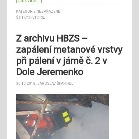
[Číst více …]
KATEGORIE:
NEZAŘAZENÉ
ŠTÍTKY:
HISTORIE
Z archivu HBZS –
zapálení metanové vrstvy
při pálení v jámě č. 2 v
Dole Jeremenko
30.10.2018
,
JAROSLAV ŠPANIHEL