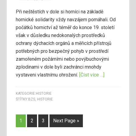
Při neštěstích v dole si horníci na základě
hornické solidarity vždy navzájem pomáhali. Od
počátků hornictví až téměř do konce 19. století
však v důsledku nedokonalých prostředků
ochrany dýchacích orgánů a měřicích přístrojů
potřebných pro bezpečný pohyb v prostředí
zamořeném požárními nebo povýbuchovými
zplodinami v dole byli zachránci mnohdy
vystaveni vlastnímu ohrožení.
[Číst více …]
KATEGORIE:
HISTORIE
ŠTÍTKY:
BZS
,
HISTORIE
1
2
3
Next Page »