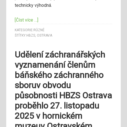
technicky výhodná.
[Číst více …]
KATEGORIE:
RŮZNÉ
ŠTÍTKY:
HBZS
,
OSTRAVA
Udělení záchranářských
vyznamenání členům
báňského záchranného
sboruv obvodu
působnosti HBZS Ostrava
proběhlo 27. listopadu
2025 v hornickém
muzeuv Ostravském