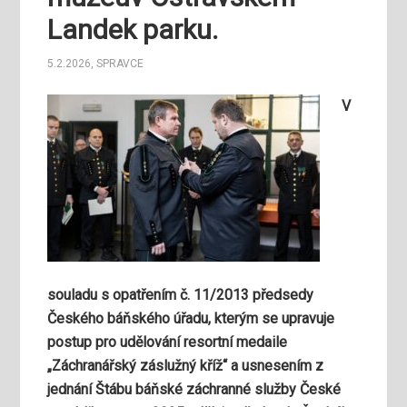
Landek parku.
5.2.2026
,
SPRAVCE
V
souladu s opatřením č. 11/2013 předsedy
Českého báňského úřadu, kterým se upravuje
postup pro udělování resortní medaile
„Záchranářský záslužný kříž“ a usnesením z
jednání Štábu báňské záchranné služby České