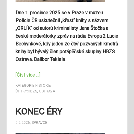
Dne 1. prosince 2025 se v Praze v muzeu
Policie ČR uskutečnil „křest“ knihy s názvem
„ORLÍK“ od autorů kriminalisty Jana Štočka a
české moderátorky zpráv na rádiu Evropa 2 Lucie
Bechynkové, kdy jeden ze čtyř pozvaných kmotrů
knihy byl bývalý člen potápěčské skupiny HBZS
Ostrava, Dalibor Tekiela
.
[Číst více …]
KATEGORIE:
HISTORIE
ŠTÍTKY:
HBZS
,
OSTRAVA
KONEC ÉRY
5.2.2026
,
SPRAVCE