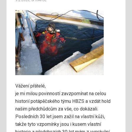
9.2.2026
,
SPRAVCE
Vážení přátelé,
je mi milou povinností zavzpomínat na celou
historií potápěčského týmu HBZS a vzdát hold
našim předchůdcům za vše, co dokázali.
Posledních 30 let jsem zažil na vlastní kůži,
takže tyto vzpomínky jsou i kusem vlastní
historie a předchozích 30 let mám z vyprávění