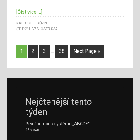
[Číst více …]
KATEGORIE:
RŮZNÉ
ŠTÍTKY:
HBZS
,
OSTRAVA
1
2
3
…
38
Next Page »
Nejčtenější tento
týden
První pomoc v systému „ABCDE“
16 views