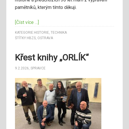
pamětníků, kterým tímto děkuji.
[Číst více …]
KATEGORIE:
HISTORIE
,
TECHNIKA
ŠTÍTKY:
HBZS
,
OSTRAVA
Křest knihy „ORLÍK“
9.2.2026
,
SPRAVCE