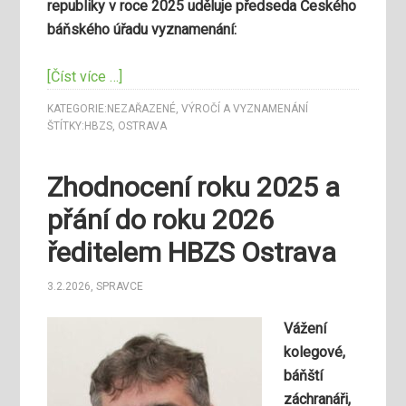
republiky v roce 2025 uděluje předseda Českého
báňského úřadu vyznamenání:
[Číst více …]
KATEGORIE:
NEZAŘAZENÉ
,
VÝROČÍ A VYZNAMENÁNÍ
ŠTÍTKY:
HBZS
,
OSTRAVA
Zhodnocení roku 2025 a
přání do roku 2026
ředitelem HBZS Ostrava
3.2.2026
,
SPRAVCE
Vážení
kolegové,
báňští
záchranáři,