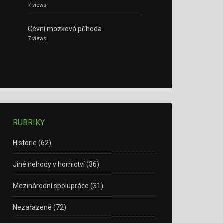
7 views
Cévní mozková příhoda
7 views
RUBRIKY
Historie
(62)
Jiné nehody v hornictví
(36)
Mezinárodní spolupráce
(31)
Nezařazené
(72)