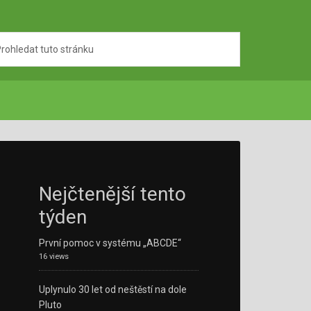
Nejčtenější tento
týden
První pomoc v systému „ABCDE“
16 views
Uplynulo 30 let od neštěstí na dole
Pluto