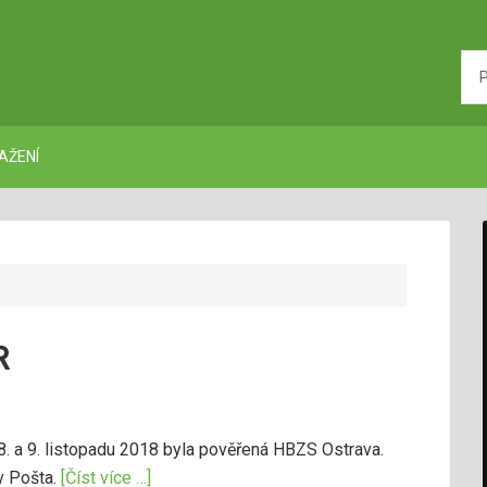
AŽENÍ
R
. a 9. listopadu 2018 byla pověřená HBZS Ostrava.
av Pošta.
[Číst více …]