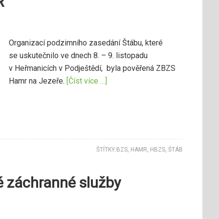
R
Organizací podzimního zasedání Štábu, které
se uskutečnilo ve dnech 8. – 9. listopadu
v Heřmanicích v Podještědí, byla pověřená ZBZS
Hamr na Jezeře.
[Číst více …]
ŠTÍTKY:
BZS
,
HAMR
,
HBZS
,
ŠTÁB
é záchranné služby