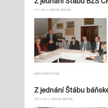
Z jednání Štábu BZS Č
16.1.2013
,
VÁCLAV SMIČKA
KATEGORIE:
RŮZNÉ
Z jednání Štábu báňsk
29.12.2011
,
VÁCLAV SMIČKA