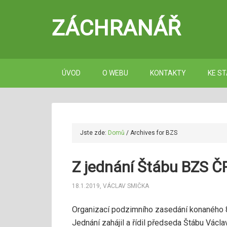
ZÁCHRANÁŘ
ÚVOD
O WEBU
KONTAKTY
KE ST
Jste zde:
Domů
/
Archives for BZS
Z jednání Štábu BZS Č
18.1.2019
,
VÁCLAV SMIČKA
Organizací podzimního zasedání konaného 8
Jednání zahájil a řídil předseda Štábu Václ