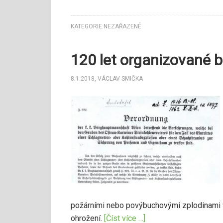
KATEGORIE:
NEZAŘAZENÉ
120 let organizované 
8.1.2018
,
VÁCLAV SMIČKA
požárními nebo povýbuchovými zplodinami v
ohrožení.
[Číst více …]