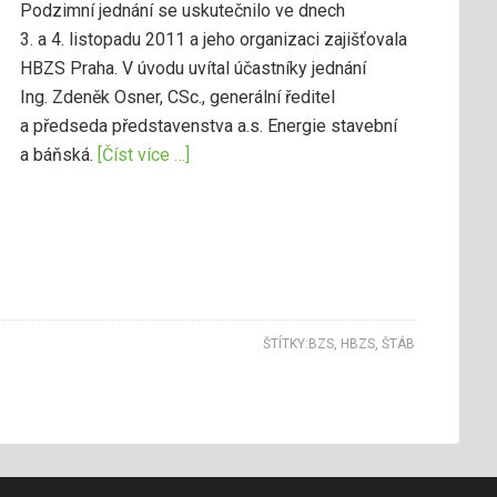
Podzimní jednání se uskutečnilo ve dnech
3. a 4. listopadu 2011 a jeho organizaci zajišťovala
HBZS Praha. V úvodu uvítal účastníky jednání
Ing. Zdeněk Osner, CSc., generální ředitel
a předseda představenstva a.s. Energie stavební
a báňská.
[Číst více …]
ŠTÍTKY:
BZS
,
HBZS
,
ŠTÁB