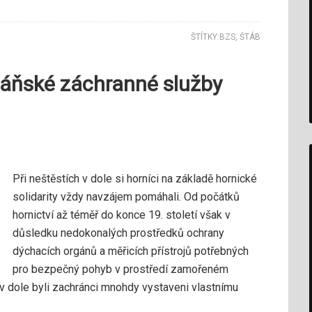
ŠTÍTKY:
BZS
,
ŠTÁB
báňské záchranné služby
Při neštěstích v dole si horníci na základě hornické
solidarity vždy navzájem pomáhali. Od počátků
hornictví až téměř do konce 19. století však v
důsledku nedokonalých prostředků ochrany
dýchacích orgánů a měřicích přístrojů potřebných
pro bezpečný pohyb v prostředí zamořeném
 dole byli zachránci mnohdy vystaveni vlastnímu