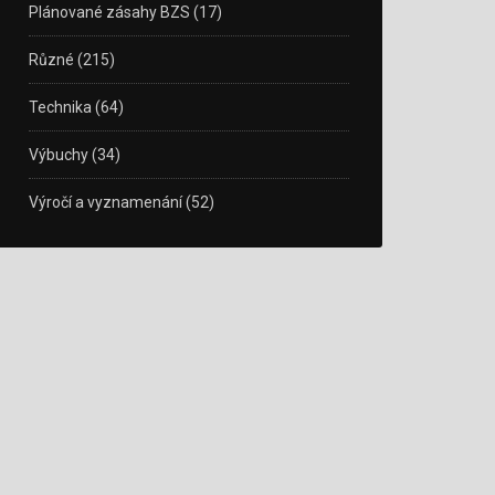
Plánované zásahy BZS
(17)
Různé
(215)
Technika
(64)
Výbuchy
(34)
Výročí a vyznamenání
(52)