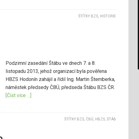
ŠTÍTKY:
BZS
,
HISTORIE
Podzimní zasedání Štábu ve dnech 7. a 8.
listopadu 2013, jehož organizací byla pověřena
HBZS Hodonín zahájil a řídil Ing. Martin Štemberka,
náměstek předsedy ČBÚ, předseda Štábu BZS ČR.
[Číst více …]
ŠTÍTKY:
BZS
,
ČBÚ
,
HBZS
,
ŠTÁB