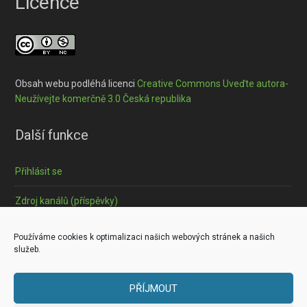
Licence
Obsah webu podléhá licenci
Creative Commons Uveďte autora-
Neužívejte komerčně 3.0 Česká republika
Další funkce
Přihlásit se
Zdroj kanálů (příspěvky)
Informace o souborech cookies
Používáme cookies k optimalizaci našich webových stránek a našich
služeb.
PŘÍJMOUT