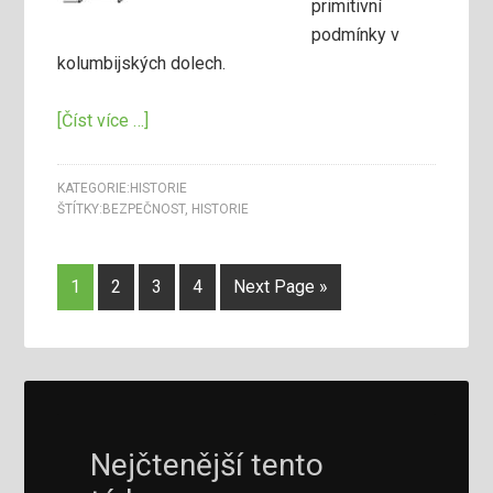
primitivní
podmínky v
kolumbijských dolech.
[Číst více …]
KATEGORIE:
HISTORIE
ŠTÍTKY:
BEZPEČNOST
,
HISTORIE
1
2
3
4
Next Page »
Nejčtenější tento