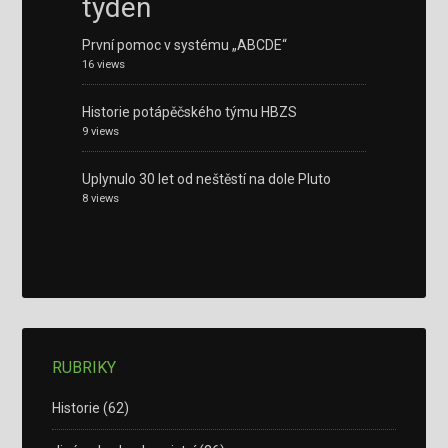
týden
První pomoc v systému „ABCDE“
16 views
Historie potápěčského týmu HBZS
9 views
Uplynulo 30 let od neštěstí na dole Pluto
8 views
RUBRIKY
Historie
(62)