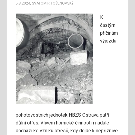
5.8.2024
,
SVATOMÍR TOŠENOVSKÝ
K
častým
příčinám
výjezdu
pohotovostních jednotek HBZS Ostrava patří
důlní otřes. Vlivem hornické činnosti i nadále
dochází ke vzniku otřesů, kdy dojde k nepříznivé