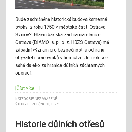
Bude zachráněna historická budova kamenné
sýpky z roku 1750 v městské části Ostrava
Svinov? Hlavní báňská záchranná stanice
Ostrava (DIAMO s. p., o. z. HBZS Ostrava) má
zásadní význam pro bezpečnost a ochranu
obyvatel i pracovníků v hornictví. Její role ale
sahá daleko za hranice důlních záchranných
operací.
[Číst více …]
KATEGORIE:
NEZAŘAZENÉ
ŠTÍTKY:
BEZPEČNOST
,
HBZS
Historie důlních otřesů