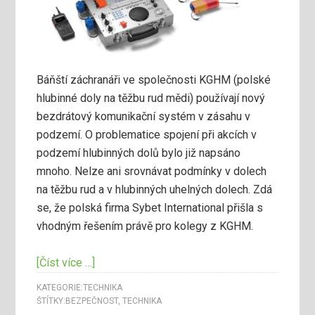
Báňští záchranáři ve společnosti KGHM (polské
hlubinné doly na těžbu rud mědi) používají nový
bezdrátový komunikační systém v zásahu v
podzemí. O problematice spojení při akcích v
podzemí hlubinných dolů bylo již napsáno
mnoho. Nelze ani srovnávat podmínky v dolech
na těžbu rud a v hlubinných uhelných dolech. Zdá
se, že polská firma Sybet International přišla s
vhodným řešením právě pro kolegy z KGHM.
[Číst více …]
KATEGORIE:
TECHNIKA
ŠTÍTKY:
BEZPEČNOST
,
TECHNIKA