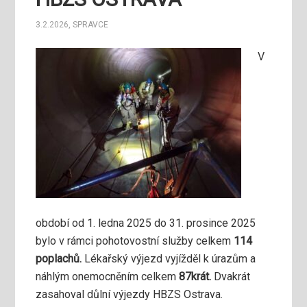
3.2.2026
,
SPRAVCE
V
období od 1. ledna 2025 do 31. prosince 2025
bylo v rámci pohotovostní služby celkem
114
poplachů.
Lékařský výjezd vyjížděl k úrazům a
náhlým onemocněním celkem
87krát.
Dvakrát
zasahoval důlní výjezdy HBZS Ostrava.