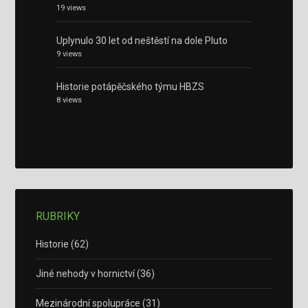
19 views
Uplynulo 30 let od neštěstí na dole Pluto
9 views
Historie potápěčského týmu HBZS
8 views
RUBRIKY
Historie
(62)
Jiné nehody v hornictví
(36)
Mezinárodní spolupráce
(31)