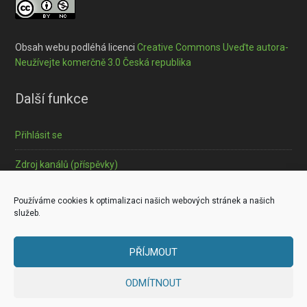
Obsah webu podléhá licenci
Creative Commons Uveďte autora-
Neužívejte komerčně 3.0 Česká republika
Další funkce
Přihlásit se
Zdroj kanálů (příspěvky)
Informace o souborech cookies
Používáme cookies k optimalizaci našich webových stránek a našich
služeb.
PŘÍJMOUT
Copyright © 2026 ·
Outreach Pro
on
Genesis Framework
·
ODMÍTNOUT
WordPress
·
Log in