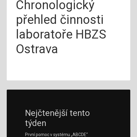
Chronologický
přehled činnosti
laboratoře HBZS
Ostrava
Nejčtenější tento
týden
První pomoc v systému „ABCDE“