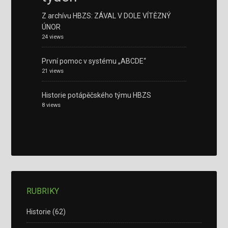
Z archívu HBZS: ZÁVAL V DOLE VÍTĚZNÝ
ÚNOR
24 views
První pomoc v systému „ABCDE“
21 views
Historie potápěčského týmu HBZS
8 views
RUBRIKY
Historie
(62)