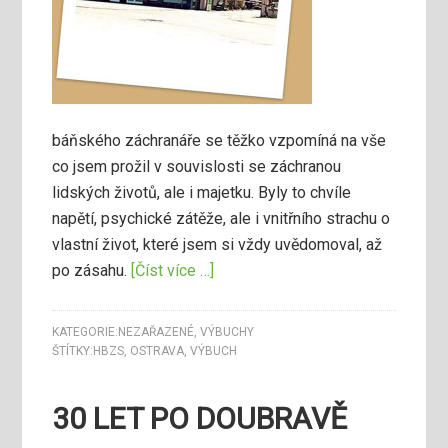
báňského záchranáře se těžko vzpomíná na vše
co jsem prožil v souvislosti se záchranou
lidských životů, ale i majetku. Byly to chvíle
napětí, psychické zátěže, ale i vnitřního strachu o
vlastní život, které jsem si vždy uvědomoval, až
po zásahu.
[Číst více …]
KATEGORIE:
NEZAŘAZENÉ
,
VÝBUCHY
ŠTÍTKY:
HBZS
,
OSTRAVA
,
VÝBUCH
30 LET PO DOUBRAVĚ