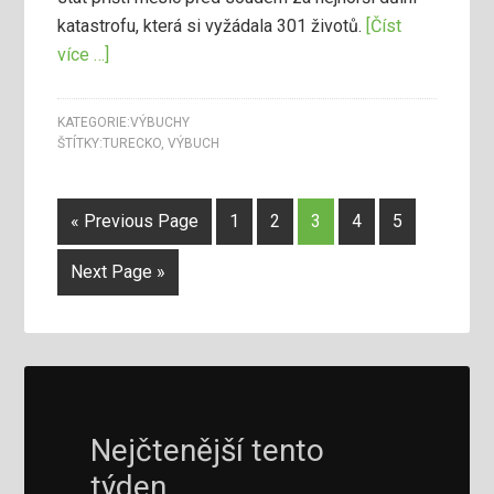
katastrofu, která si vyžádala 301 životů.
[Číst
více …]
KATEGORIE:
VÝBUCHY
ŠTÍTKY:
TURECKO
,
VÝBUCH
« Previous Page
1
2
3
4
5
Next Page »
Nejčtenější tento
týden