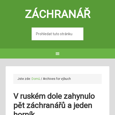
ZÁCHRANÁŘ
Jste zde:
Domů
/
Archives for výbuch
V ruském dole zahynulo
pět záchranářů a jeden
horník