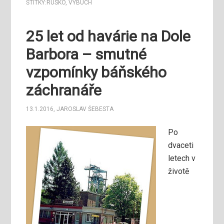
ŠTÍTKY:
RUSKO
,
VÝBUCH
25 let od havárie na Dole
Barbora – smutné
vzpomínky báňského
záchranáře
13.1.2016
,
JAROSLAV ŠEBESTA
Po
dvaceti
letech v
životě