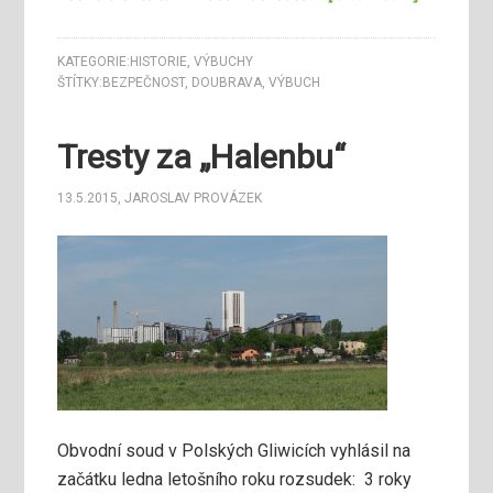
KATEGORIE:
HISTORIE
,
VÝBUCHY
ŠTÍTKY:
BEZPEČNOST
,
DOUBRAVA
,
VÝBUCH
Tresty za „Halenbu“
13.5.2015
,
JAROSLAV PROVÁZEK
Obvodní soud v Polských Gliwicích vyhlásil na
začátku ledna letošního roku rozsudek: 3 roky