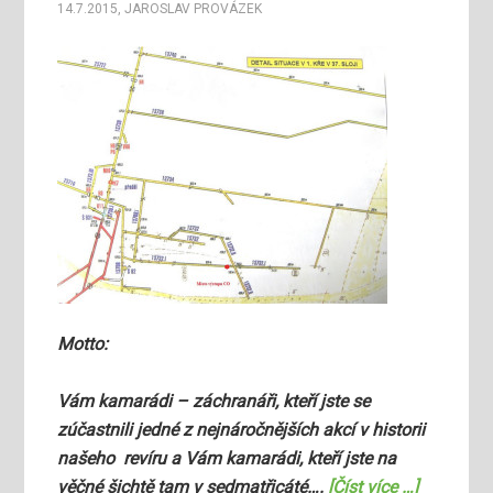
14.7.2015
,
JAROSLAV PROVÁZEK
Motto:
Vám kamarádi – záchranáři, kteří jste se
zúčastnili jedné z nejnáročnějších akcí v historii
našeho revíru a Vám kamarádi, kteří jste na
věčné šichtě tam v sedmatřicáté….
[Číst více …]