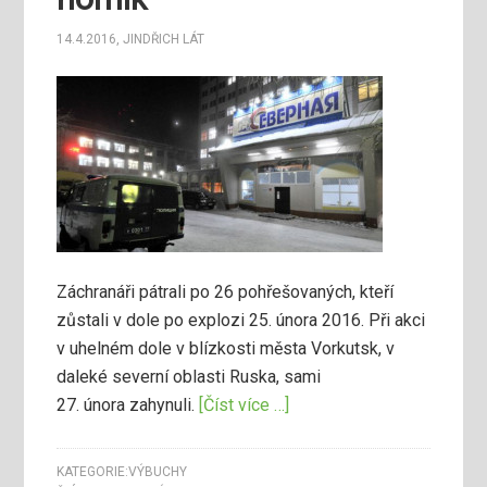
14.4.2016
,
JINDŘICH LÁT
Záchranáři pátrali po 26 pohřešovaných, kteří
zůstali v dole po explozi 25. února 2016. Při akci
v uhelném dole v blízkosti města Vorkutsk, v
daleké severní oblasti Ruska, sami
27. února zahynuli.
[Číst více …]
KATEGORIE:
VÝBUCHY