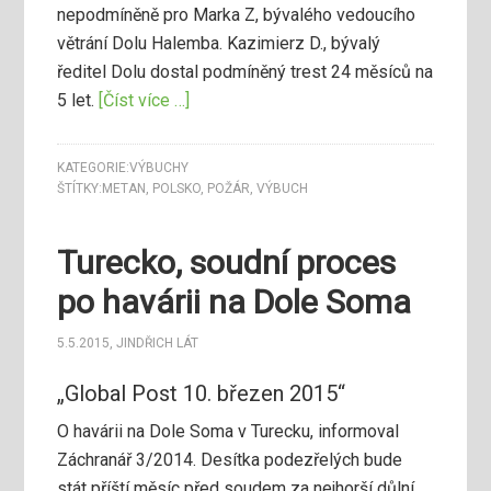
nepodmíněně pro Marka Z, bývalého vedoucího
větrání Dolu Halemba. Kazimierz D., bývalý
ředitel Dolu dostal podmíněný trest 24 měsíců na
5 let.
[Číst více …]
KATEGORIE:
VÝBUCHY
ŠTÍTKY:
METAN
,
POLSKO
,
POŽÁR
,
VÝBUCH
Turecko, soudní proces
po havárii na Dole Soma
5.5.2015
,
JINDŘICH LÁT
„Global Post 10. březen 2015“
O havárii na Dole Soma v Turecku, informoval
Záchranář 3/2014. Desítka podezřelých bude
stát příští měsíc před soudem za nejhorší důlní