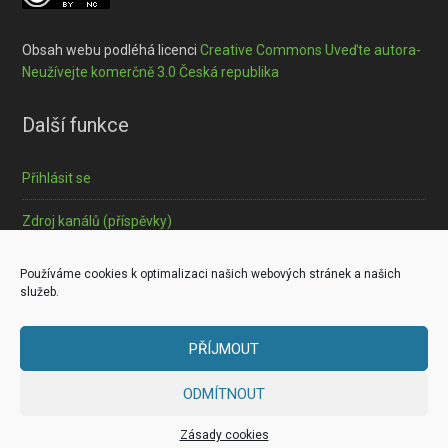
Obsah webu podléhá licenci
Creative Commons Uveďte autora-
Neužívejte komerčně 3.0 Česká republika
Další funkce
Přihlásit se
Zdroj kanálů (příspěvky)
Informace o souborech cookies
Používáme cookies k optimalizaci našich webových stránek a našich
služeb.
PŘÍJMOUT
Copyright © 2026 ·
Outreach Pro
on
Genesis Framework
·
ODMÍTNOUT
WordPress
·
Log in
Zásady cookies