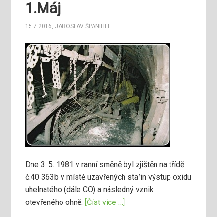
1.Máj
15.7.2016
,
JAROSLAV ŠPANIHEL
Dne 3. 5. 1981 v ranní směně byl zjištěn na třídě
č.40 363b v místě uzavřených stařin výstup oxidu
uhelnatého (dále CO) a následný vznik
otevřeného ohně.
[Číst více …]