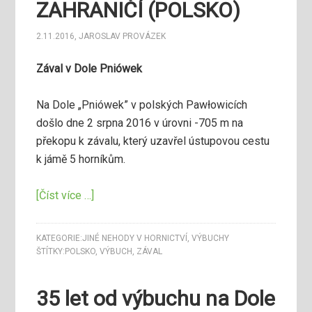
ZAHRANIČÍ (POLSKO)
2.11.2016
,
JAROSLAV PROVÁZEK
Zával v Dole Pniówek
Na Dole „Pniówek” v polských Pawłowicích
došlo dne 2 srpna 2016 v úrovni -705 m na
překopu k závalu, který uzavřel ústupovou cestu
k jámě 5 horníkům.
[Číst více …]
KATEGORIE:
JINÉ NEHODY V HORNICTVÍ
,
VÝBUCHY
ŠTÍTKY:
POLSKO
,
VÝBUCH
,
ZÁVAL
35 let od výbuchu na Dole