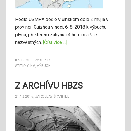
Podle USMRA došlo v čínském dole Zimujia v
provincii Guizhou v noci, 6. 8. 2018 k výbuchu
plynu, při kterém zahynuli 4 horníci a 9 je
nezvěstných.
[Číst více …]
KATEGORIE:
VÝBUCHY
ŠTÍTKY:
ČÍNA
,
VÝBUCH
Z ARCHÍVU HBZS
21.12.2016
,
JAROSLAV ŠPANIHEL