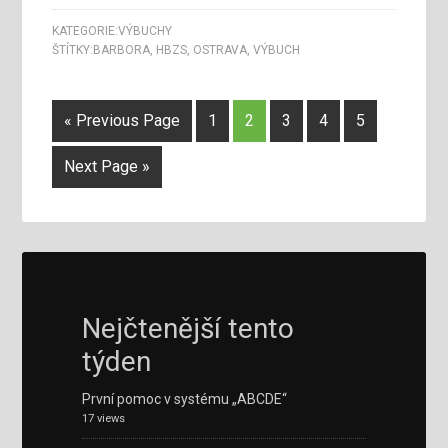
KATEGORIE:
VÝBUCHY
ŠTÍTKY:
BARBORA
,
HBZS
,
OSTRAVA
,
VÝBUCH
« Previous Page
1
2
3
4
5
Next Page »
Nejčtenější tento
týden
První pomoc v systému „ABCDE“
17 views