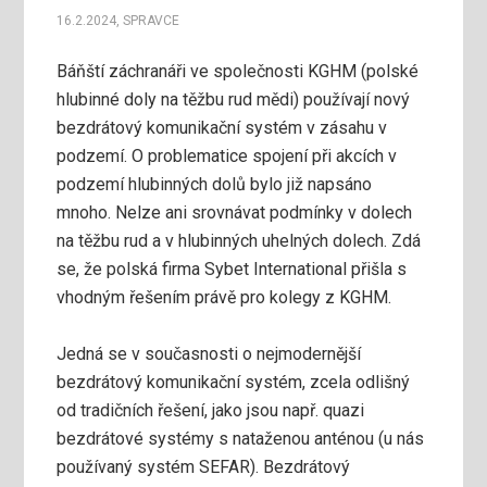
16.2.2024
,
SPRAVCE
Báňští záchranáři ve společnosti KGHM (polské
hlubinné doly na těžbu rud mědi) používají nový
bezdrátový komunikační systém v zásahu v
podzemí. O problematice spojení při akcích v
podzemí hlubinných dolů bylo již napsáno
mnoho. Nelze ani srovnávat podmínky v dolech
na těžbu rud a v hlubinných uhelných dolech. Zdá
se, že polská firma Sybet International přišla s
vhodným řešením právě pro kolegy z KGHM.
Jedná se v současnosti o nejmodernější
bezdrátový komunikační systém, zcela odlišný
od tradičních řešení, jako jsou např. quazi
bezdrátové systémy s nataženou anténou (u nás
používaný systém SEFAR). Bezdrátový