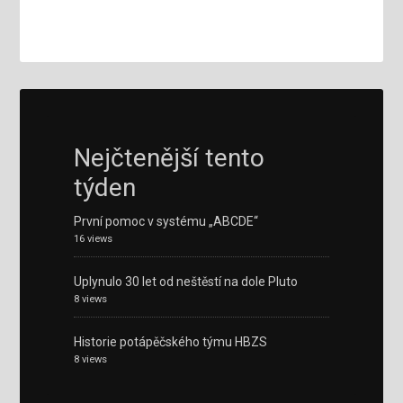
Nejčtenější tento
týden
První pomoc v systému „ABCDE“
16 views
Uplynulo 30 let od neštěstí na dole Pluto
8 views
Historie potápěčského týmu HBZS
8 views