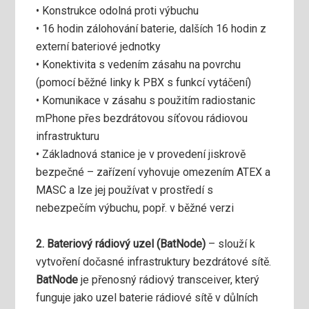
• Konstrukce odolná proti výbuchu
• 16 hodin zálohování baterie, dalších 16 hodin z
externí bateriové jednotky
• Konektivita s vedením zásahu na povrchu
(pomocí běžné linky k PBX s funkcí vytáčení)
• Komunikace v zásahu s použitím radiostanic
mPhone přes bezdrátovou síťovou rádiovou
infrastrukturu
• Základnová stanice je v provedení jiskrově
bezpečné – zařízení vyhovuje omezením ATEX a
MASC a lze jej používat v prostředí s
nebezpečím výbuchu, popř. v běžné verzi
2. Bateriový rádiový uzel (BatNode)
– slouží k
vytvoření dočasné infrastruktury bezdrátové sítě.
BatNode
je přenosný rádiový transceiver, který
funguje jako uzel baterie rádiové sítě v důlních