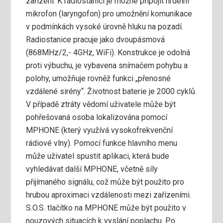
zařízení. K radiostanici je možné připojit hrdelní
mikrofon (laryngofon) pro umožnění komunikace
v podmínkách vysoké úrovně hluku na pozadí.
Radiostanice pracuje jako dvoupásmová
(868MHz/2,- 4GHz, WiFi). Konstrukce je odolná
proti výbuchu, je vybavena snímačem pohybu a
polohy, umožňuje rovněž funkci „přenosné
vzdálené sirény“. Životnost baterie je 2000 cyklů.
V případě ztráty vědomí uživatele může být
pohřešovaná osoba lokalizována pomocí
MPHONE (který využívá vysokofrekvenční
rádiové vlny). Pomocí funkce hlavního menu
může uživatel spustit aplikaci, která bude
vyhledávat další MPHONE, včetně síly
přijímaného signálu, což může být použito pro
hrubou aproximaci vzdálenosti mezi zařízeními.
S.O.S. tlačítko na MPHONE může být použito v
nouzových situacích k vyslání poplachu. Po