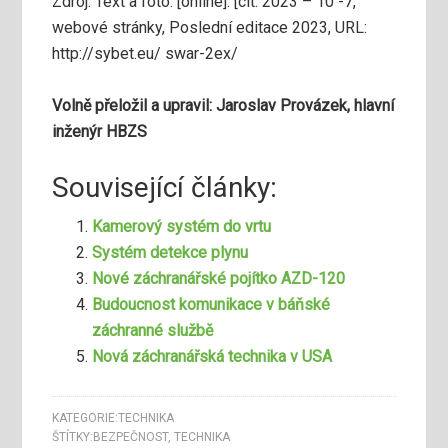
Zdroj: Text a foto: [online]. [cit. 2023 – 10 -7,
webové stránky, Poslední editace 2023, URL:
http://sybet.eu/ swar-2ex/
Volně přeložil a upravil: Jaroslav Provázek, hlavní
inženýr HBZS
Související články:
Kamerový systém do vrtu
Systém detekce plynu
Nové záchranářské pojítko AZD-120
Budoucnost komunikace v báňské
záchranné službě
Nová záchranářská technika v USA
KATEGORIE:
TECHNIKA
ŠTÍTKY:
BEZPEČNOST
,
TECHNIKA