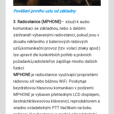
Pověšení prvního uzlu od základny
3. Radiostanice (MPHONE)
— slouží k audio
komunikaci se základnou, nebo s dalšími
záchranáři vybavenými radiostanicí, pokud jsou v
dosahu některého z bateriových rádiových
uzlů,komunikační provoz (tzv. volací znaky apod.)
lze upravit dle konkrétních potřeb a právních
požadavků,radiotelefon zajišťuje mnoho dalších
funkcí.
MPHONE
je radiostanice využívající proprietární
rádiovou síť nebo běžnou WiFi. Poskytuje
bezdrátovou hlasovou komunikaci v podzemí.
MPHONE je vybaven přehledným LCD displejem,
šestnáctiklávesovou klávesnicí, reproduktorem a
snadno ovladatelným PTT tlačítkem na boku