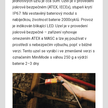
jednotlivých uzlů je cca 50m. Uzel je v provedení
jiskrově bezpečném (ATEX, IECEx), stupeň krytí
IP67. Má vestavěný bateriový modul s
nabíječkou, životnost baterie 2000cyklů. Provoz
je indikován blikající LED. Uzel je v provedení
jiskrově bezpečné – zařízení vyhovuje
omezením ATEX a MASC a lze jej používat v
prostředí s nebezpečím výbuchu, popř. v běžné
verzi. Tento uzel se vyrábí i ve zmenšené verzi s
označením MiniMode s váhou 250 g a výdrží
baterie 2–3 dny.