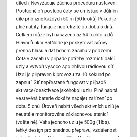
dílech. Nevyžaduje žádnou proceduru nastavení.
Postupně při postupu čety se umísťuje v důlním
díle přibližně každých 50 m (50 kroků).Pokud je
plně nabitý, funguje nepřetržitě po dobu 5 dnů.
Celkem může být nasazeno až 64 těchto uzlů.
Hlavní funkcí BatNode je poskytovat síťový
přenos hlasu a dat během zásahu v podzemí.
Četa v zásahu v případě potřeby rozmístí další
uzly a vytvoří vysoce spolehlivou rádiovou síť.
Uzel je připraven k provozu za 10 sekund po
zapnutí. Síť nepřestane fungovat v případě
aktivace/deaktivace jakéhokoli uzlu. Plně nabitá
vestavěná baterie dokáže napájet zařízení po
dobu 5 dnů. Úroveň nabití všech aktivních uzlů je
neustále monitorována základnovou stanicí
(volitelné). Váha jednoho uzlu je 500g (1lbs),
lehký design pro snadnou přepravu, vzdálenost