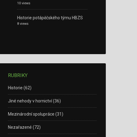
10 views
Historie potápěčského týmu HBZS
8 views
RUBRIKY
Historie
(62)
Jiné nehody v hornictví
(36)
Mezinárodní spolupráce
(31)
Nezařazené
(72)