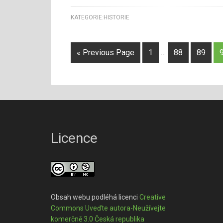
KATEGORIE:
HISTORIE
« Previous Page
1
…
88
89
Licence
Obsah webu podléhá licenci
Creative
Commons Uveďte autora-Neužívejte
komerčně 3.0 Česká republika