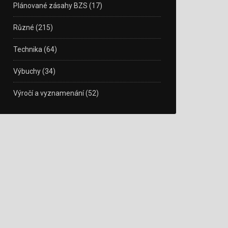
Plánované zásahy BZS
(17)
Různé
(215)
Technika
(64)
Výbuchy
(34)
Výročí a vyznamenání
(52)