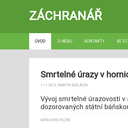
ZÁCHRANÁŘ
ÚVOD
O WEBU
KONTAKTY
KE ST
Smrtelné úrazy v horni
11.1.2013
,
MARTIN SEDLÁČEK
Vývoj smrtelné úrazovosti v
dozorovaných státní báňsko
KATEGORIE:
RŮZNÉ