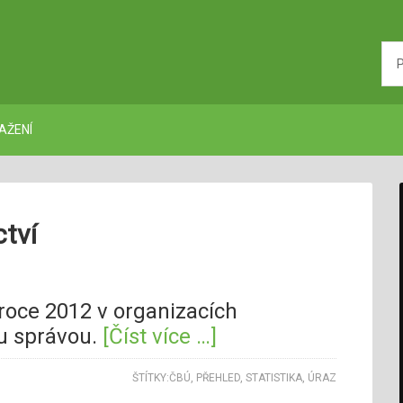
AŽENÍ
ctví
 roce 2012 v organizacích
u správou.
[Číst více …]
ŠTÍTKY:
ČBÚ
,
PŘEHLED
,
STATISTIKA
,
ÚRAZ