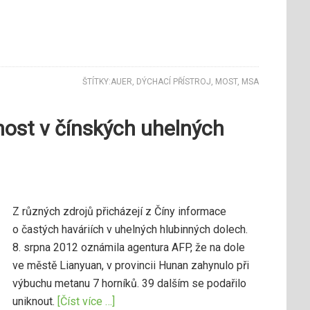
ŠTÍTKY:
AUER
,
DÝCHACÍ PŘÍSTROJ
,
MOST
,
MSA
nost v čínských uhelných
Z různých zdrojů přicházejí z Číny informace
o častých haváriích v uhelných hlubinných dolech.
8. srpna 2012 oznámila agentura AFP, že na dole
ve městě Lianyuan, v provincii Hunan zahynulo při
výbuchu metanu 7 horníků. 39 dalším se podařilo
uniknout.
[Číst více …]