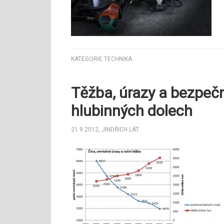
KATEGORIE:
TECHNIKA
Těžba, úrazy a bezpeč
hlubinných dolech
21.9.2012
,
JINDŘICH LÁT