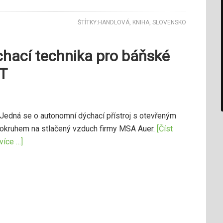
ŠTÍTKY:
HANDLOVÁ
,
KNIHA
,
SLOVENSKO
hací technika pro báňské
T
Jedná se o autonomní dýchací přístroj s otevřeným
okruhem na stlačený vzduch firmy MSA Auer.
[Číst
více …]