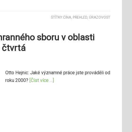
ŠTÍTKY:
ČÍNA
,
PŘEHLED
,
ÚRAZOVOST
hranného sboru v oblasti
 čtvrtá
Otto Hejnic: Jaké významné práce jste prováděli od
roku 2000?
[Číst více …]