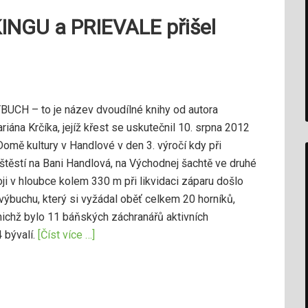
NGU a PRIEVALE přišel
BUCH – to je název dvoudílné knihy od autora
riána Krčíka, jejíž křest se uskutečnil 10. srpna 2012
Domě kultury v Handlové v den 3. výročí kdy při
štěstí na Bani Handlová, na Východnej šachtě ve druhé
oji v hloubce kolem 330 m při likvidaci záparu došlo
výbuchu, který si vyžádal oběť celkem 20 horníků,
nichž bylo 11 báňských záchranářů aktivních
4 bývalí.
[Číst více …]