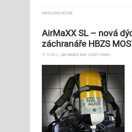
KATEGORIE:
RŮZNÉ
AirMaXX SL – nová dýc
záchranáře HBZS MOS
21.9.2012
,
JAN MAŠEK
AND
JOSEF CHMEL