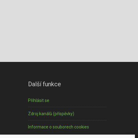
Další funkce
Přihlásit se
Zdroj kanálů (příspěvky)
Informace o souborech cookies