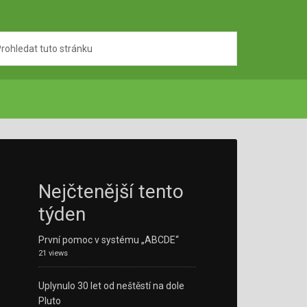
Nejčtenější tento
týden
První pomoc v systému „ABCDE“
21 views
Uplynulo 30 let od neštěstí na dole
Pluto