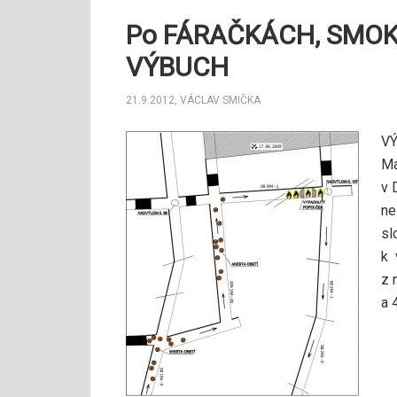
Po FÁRAČKÁCH, SMOKI
VÝBUCH
21.9.2012
,
VÁCLAV SMIČKA
VÝ
Ma
v 
ne
sl
k 
z 
a 