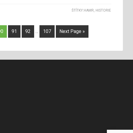
ŠTÍTKY:
HAMR
,
HISTORIE
90
91
92
…
107
Next Page »