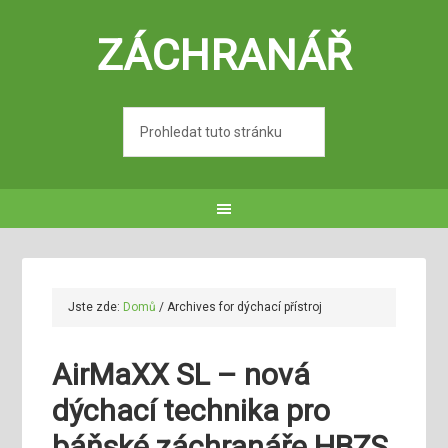
ZÁCHRANÁŘ
Jste zde:
Domů
/
Archives for dýchací přístroj
AirMaXX SL – nová
dýchací technika pro
báňské záchranáře HBZS