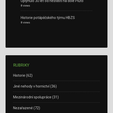
Uplynulo 30 let od neštěstí na dole Pluto
8 views
Historie potápěčského týmu HBZS
8 views
RUBRIKY
Historie
(62)
Jiné nehody v hornictví
(36)
Mezinárodní spolupráce
(31)
Nezařazené
(72)