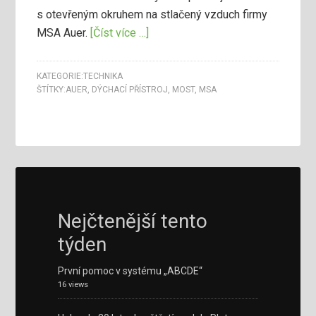
s otevřeným okruhem na stlačený vzduch firmy
MSA Auer.
[Číst více …]
KATEGORIE:
TECHNIKA
ŠTÍTKY:
AUER
,
DÝCHACÍ PŘÍSTROJ
,
MOST
,
MSA
Nejčtenější tento
týden
První pomoc v systému „ABCDE“
16 views