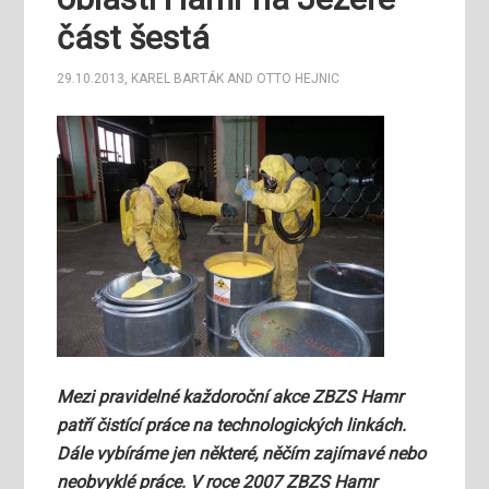
část šestá
29.10.2013
,
KAREL BARTÁK
AND
OTTO HEJNIC
Mezi pravidelné každoroční akce ZBZS Hamr
patří čistící práce na technologických linkách.
Dále vybíráme jen některé, něčím zajímavé nebo
neobvyklé práce. V roce 2007 ZBZS Hamr