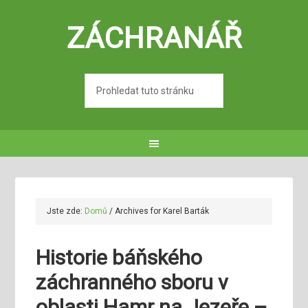
ZÁCHRANÁŘ
Jste zde:
Domů
/
Archives for Karel Barták
Historie báňského
záchranného sboru v
oblasti Hamr na Jezeře –