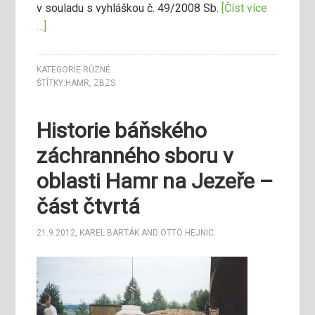
v souladu s vyhláškou č. 49/2008 Sb.
[Číst více
…]
KATEGORIE:
RŮZNÉ
ŠTÍTKY:
HAMR
,
ZBZS
Historie báňského
záchranného sboru v
oblasti Hamr na Jezeře –
část čtvrtá
21.9.2012
,
KAREL BARTÁK
AND
OTTO HEJNIC