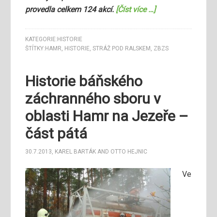
provedla celkem 124 akcí.
[Číst více …]
KATEGORIE:
HISTORIE
ŠTÍTKY:
HAMR
,
HISTORIE
,
STRÁŽ POD RALSKEM
,
ZBZS
Historie báňského
záchranného sboru v
oblasti Hamr na Jezeře –
část pátá
30.7.2013
,
KAREL BARTÁK
AND
OTTO HEJNIC
Ve