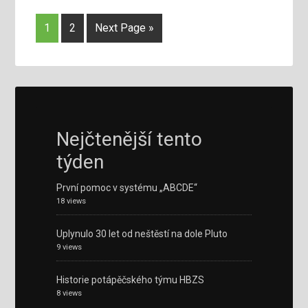
1
2
Next Page »
Nejčtenější tento
týden
První pomoc v systému „ABCDE“
18 views
Uplynulo 30 let od neštěstí na dole Pluto
9 views
Historie potápěčského týmu HBZS
8 views