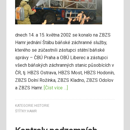
dnech 14. a 15. května 2002 se konalo na ZBZS
Hamr jednání Štábu báňské záchranné služby,
kterého se zúčastnili zástupci státní báňské
správy – ČBÚ Praha a OBÚ Liberec a zástupci
všech báňských záchranných stanic působících v
ČR, tj. HBZS Ostrava, HBZS Most, HBZS Hodonín,
ZBZS Dolní Rožínka, ZBZS Kladno, ZBZS Odolov
a ZBZS Hamr.
[Číst více …]
KATEGORIE:
HISTORIE
ŠTÍTKY:
HAMR