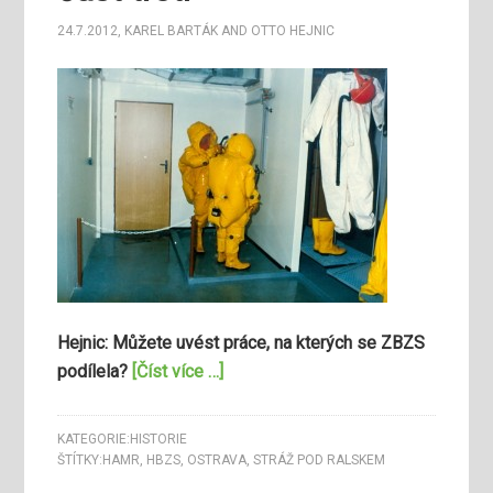
24.7.2012
,
KAREL BARTÁK
AND
OTTO HEJNIC
Hejnic: Můžete uvést práce, na kterých se ZBZS
podílela?
[Číst více …]
KATEGORIE:
HISTORIE
ŠTÍTKY:
HAMR
,
HBZS
,
OSTRAVA
,
STRÁŽ POD RALSKEM