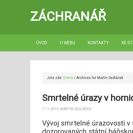
ZÁCHRANÁŘ
ÚVOD
O WEBU
KONTAKTY
KE ST
Jste zde:
Domů
/
Archives for Martin Sedláček
Smrtelné úrazy v horni
11.1.2013
,
MARTIN SEDLÁČEK
Vývoj smrtelné úrazovosti v
dozorovaných státní báňsko