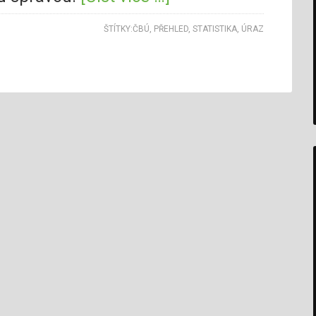
ŠTÍTKY:
ČBÚ
,
PŘEHLED
,
STATISTIKA
,
ÚRAZ