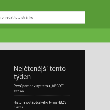
Nejčtenější tento
týden
První pomoc v systému „ABCDE“
18 views
Historie potápěčského týmu HBZS
9 views