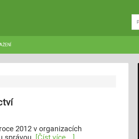
AŽENÍ
ctví
 roce 2012 v organizacích
u správou.
[Číst více …]