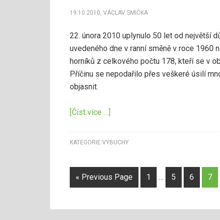
19.10.2010
,
VÁCLAV SMIČKA
22. února 2010 uplynulo 50 let od největší d
uvedeného dne v ranní směně v roce 1960 na
horníků z celkového počtu 178, kteří se v ob
Příčinu se nepodařilo přes veškeré úsilí m
objasnit.
[Číst více …]
KATEGORIE:
VÝBUCHY
« Previous Page
1
…
5
6
7