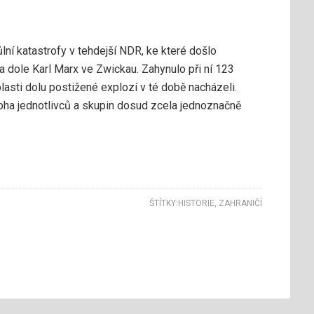
ůlní katastrofy v tehdejší NDR, ke které došlo
 dole Karl Marx ve Zwickau. Zahynulo při ní 123
lasti dolu postižené explozí v té době nacházeli.
noha jednotlivců a skupin dosud zcela jednoznačně
ŠTÍTKY:
HISTORIE
,
ZAHRANIČÍ