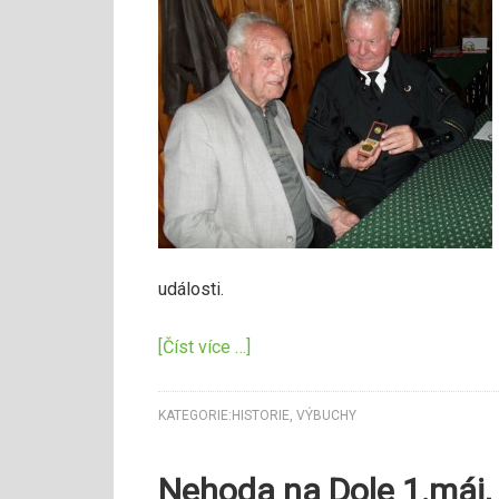
události.
[Číst více …]
KATEGORIE:
HISTORIE
,
VÝBUCHY
Nehoda na Dole 1.máj,