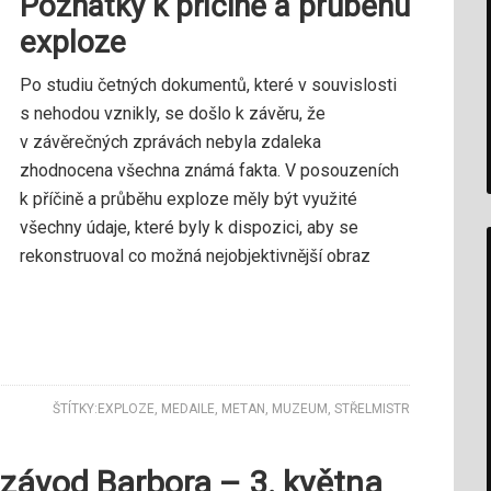
Poznatky k příčině a průběhu
exploze
Po studiu četných dokumentů, které v souvislosti
s nehodou vznikly, se došlo k závěru, že
v závěrečných zprávách nebyla zdaleka
zhodnocena všechna známá fakta. V posouzeních
k příčině a průběhu exploze měly být využité
všechny údaje, které byly k dispozici, aby se
rekonstruoval co možná nejobjektivnější obraz
ŠTÍTKY:
EXPLOZE
,
MEDAILE
,
METAN
,
MUZEUM
,
STŘELMISTR
 závod Barbora – 3. května