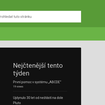
Nejčtenější tento
týden
První pomoc v systému „ABCDE“
19 views
Uplynulo 30 let od neštěstí na dole
Pluto