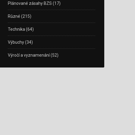
Plánované zásahy BZS
(17)
Různé
(215)
Technika
(64)
Výbuchy
(34)
Výročí a vyznamenání
(52)