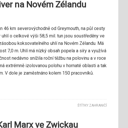
iver na Novém Zélandu
án 46 km severovýchodně od Grey­mouth, na půl cesty
hlí o celkové výši 58,5 mil. tun jsou soustředěny ve
tší zásobou koksovatelného uhlí na Novém Zélandu. Má
st 7,0 m. Uhlí má nízký obsah popela a síry a využívá
nost nedávno snížila roční těžbu na polovinu a v roce
má extrémně izolovanou polohu v hornaté oblasti a tak
em. V dole je zaměstnáno kolem 150 pracovníků.
ŠTÍTKY:
ZAHRANIČÍ
 Karl Marx ve Zwickau