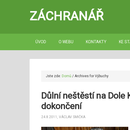
ZÁCHRANÁŘ
ÚVOD
O WEBU
KONTAKTY
KE ST
Jste zde:
Domů
/
Archives for Výbuchy
Důlní neštěstí na Dole
dokončení
24.8.2011
,
VÁCLAV SMIČKA