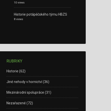
10 views
Historie potápěčského týmu HBZS
8 views
RUBRIKY
Historie
(62)
Jiné nehody v hornictví
(36)
Mezinárodní spolupráce
(31)
Nezařazené
(72)