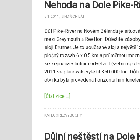
Nehoda na Dole Pike-R
5.1.2011
,
JINDŘICH LÁT
Důl Pike-River na Novém Zélandu je situov
mezi Greymouth a Reefton. Důležité zásoby u
sloji Brunner. Je to současně sloj s nejvě
plošný rozsah 6 x 0,5 km a průměrnou mocno
se zejména v hutním odvětví. Těžební společ
2011 se plánovalo vytěžit 350 000 tun. Důl 
otvírka byla provedena horizontálním tunel
[Číst více …]
KATEGORIE:
VÝBUCHY
Důlní neštěstí na Dole