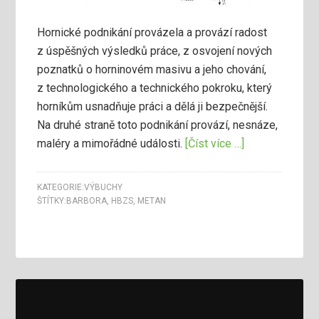
Hornické podnikání provázela a provází radost
z úspěšných výsledků práce, z osvojení nových
poznatků o horninovém masivu a jeho chování,
z technologického a technického pokroku, který
horníkům usnadňuje práci a dělá ji bezpečnější.
Na druhé straně toto podnikání provází, nesnáze,
maléry a mimořádné události.
[Číst více …]
KATEGORIE:
VÝBUCHY
ŠTÍTKY:
BARBORA
,
HBZS
,
METAN