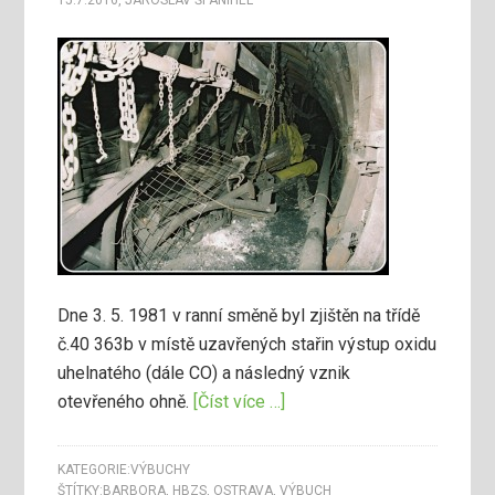
15.7.2016
,
JAROSLAV ŠPANIHEL
Dne 3. 5. 1981 v ranní směně byl zjištěn na třídě
č.40 363b v místě uzavřených stařin výstup oxidu
uhelnatého (dále CO) a následný vznik
otevřeného ohně.
[Číst více …]
KATEGORIE:
VÝBUCHY
ŠTÍTKY:
BARBORA
,
HBZS
,
OSTRAVA
,
VÝBUCH