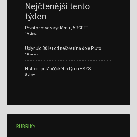
Nejčtenější tento
týden
První pomoc v systému „ABCDE“
19 views
Uplynulo 30 let od neštěstí na dole Pluto
10 views
Historie potápěčského týmu HBZS
8 views
RUBRIKY