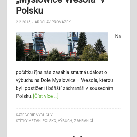
Polsku
2.2.2015
,
JAROSLAV PROVÁZEK
Na
počátku října nás zasáhla smutná událost o
výbuchu na Dole Myslowice – Wesola, kterou
byli postiženi i báňští záchranáři v sousedním
Polsku.
[Číst více …]
KATEGORIE:
VÝBUCHY
ŠTÍTKY:
METAN
,
POLSKO
,
VÝBUCH
,
ZAHRANIČÍ