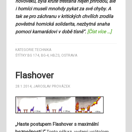
novověku, byla krutě trestána nejen přírodou, ale
i horníci museli mnohdy pykat za své chyby. A
tak se pro záchranu v kritických chvílích zrodila
pověstná hornická solidarita, nezbytná snaha
pomoci kamarádovi v době tísně“.
[Číst více …]
KATEGORIE:
TECHNIKA
ŠTÍTKY:
BG 174
,
BG-4
,
HBZS
,
OSTRAVA
Flashover
28.1.2014
,
JAROSLAV PROVÁZEK
„Haste postupem Flashover s maximální
bezpečností !“
Tento příkaz, vydaný velitelem