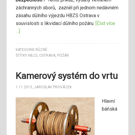
záchranných sborů, zazněl při jednom nedávném
zásahu důlního výjezdu HBZS Ostrava v
souvislosti s likvidací důlního požáru.
[Číst více
…]
KATEGORIE:
RŮZNÉ
ŠTÍTKY:
HBZS
,
OSTRAVA
,
POŽÁR
Kamerový systém do vrtu
1.11.2013
,
JAROSLAV PROVÁZEK
Hlavní
báňská