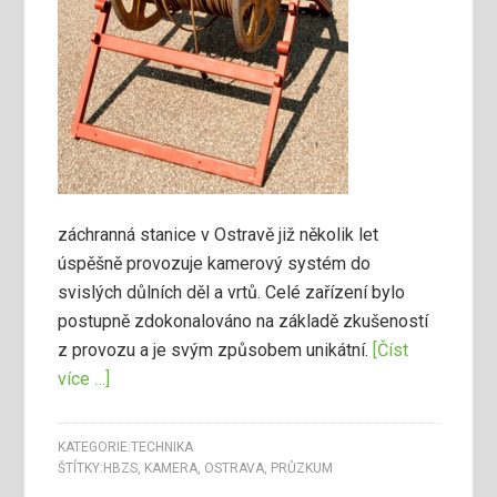
záchranná stanice v Ostravě již několik let
úspěšně provozuje kamerový systém do
svislých důlních děl a vrtů. Celé zařízení bylo
postupně zdokonalováno na základě zkušeností
z provozu a je svým způsobem unikátní.
[Číst
více …]
KATEGORIE:
TECHNIKA
ŠTÍTKY:
HBZS
,
KAMERA
,
OSTRAVA
,
PRŮZKUM