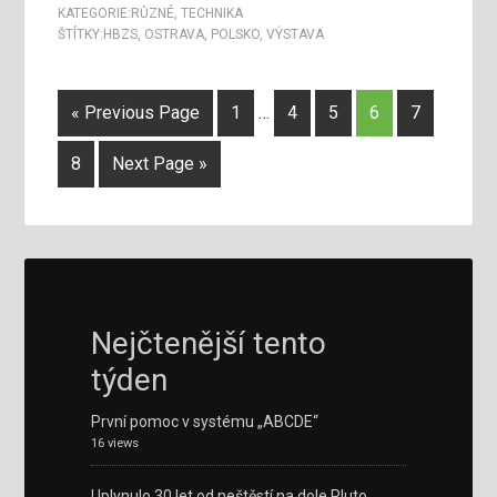
KATEGORIE:
RŮZNÉ
,
TECHNIKA
ŠTÍTKY:
HBZS
,
OSTRAVA
,
POLSKO
,
VÝSTAVA
« Previous Page
1
…
4
5
6
7
8
Next Page »
Nejčtenější tento
týden
První pomoc v systému „ABCDE“
16 views
Uplynulo 30 let od neštěstí na dole Pluto