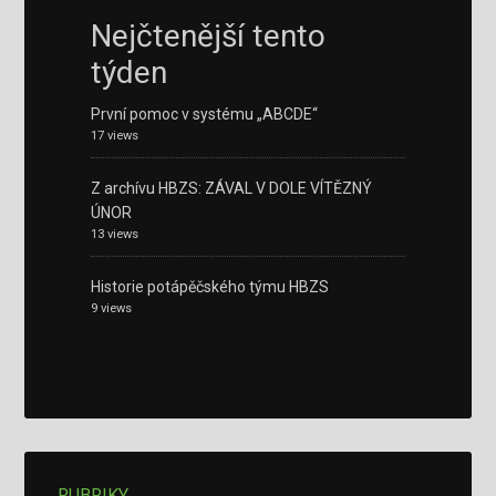
Nejčtenější tento
týden
První pomoc v systému „ABCDE“
17 views
Z archívu HBZS: ZÁVAL V DOLE VÍTĚZNÝ
ÚNOR
13 views
Historie potápěčského týmu HBZS
9 views
RUBRIKY