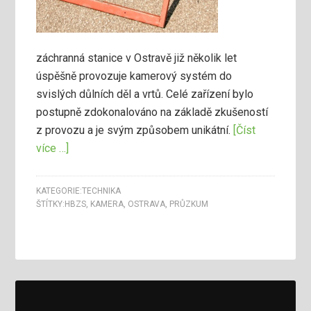
záchranná stanice v Ostravě již několik let
úspěšně provozuje kamerový systém do
svislých důlních děl a vrtů. Celé zařízení bylo
postupně zdokonalováno na základě zkušeností
z provozu a je svým způsobem unikátní.
[Číst
více …]
KATEGORIE:
TECHNIKA
ŠTÍTKY:
HBZS
,
KAMERA
,
OSTRAVA
,
PRŮZKUM