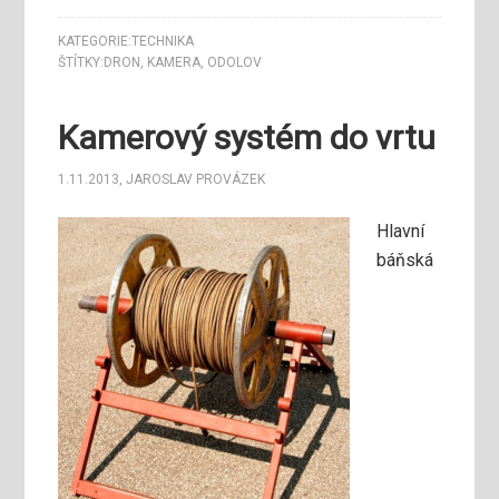
KATEGORIE:
TECHNIKA
ŠTÍTKY:
DRON
,
KAMERA
,
ODOLOV
Kamerový systém do vrtu
1.11.2013
,
JAROSLAV PROVÁZEK
Hlavní
báňská