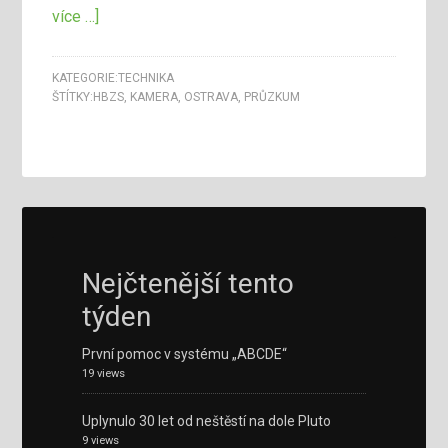
více …]
KATEGORIE:
TECHNIKA
ŠTÍTKY:
HBZS
,
KAMERA
,
OSTRAVA
,
PRŮZKUM
Nejčtenější tento
týden
První pomoc v systému „ABCDE“
19 views
Uplynulo 30 let od neštěstí na dole Pluto
9 views