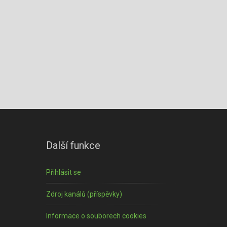
Další funkce
Přihlásit se
Zdroj kanálů (příspěvky)
Informace o souborech cookies