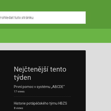
Nejčtenější tento
týden
První pomoc v systému „ABCDE“
17 views
Historie potápěčského týmu HBZS
8 views