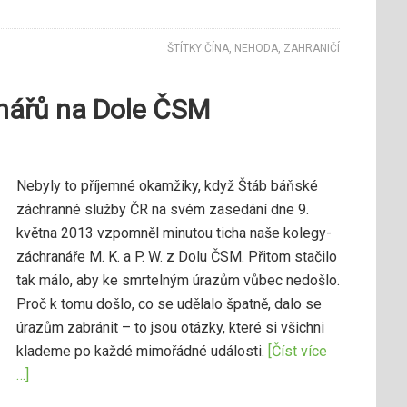
ŠTÍTKY:
ČÍNA
,
NEHODA
,
ZAHRANIČÍ
nářů na Dole ČSM
Nebyly to příjemné okamžiky, když Štáb báňské
záchranné služby ČR na svém zasedání dne 9.
května 2013 vzpomněl minutou ticha naše kolegy-
záchranáře M. K. a P. W. z Dolu ČSM. Přitom stačilo
tak málo, aby ke smrtelným úrazům vůbec nedošlo.
Proč k tomu došlo, co se udělalo špatně, dalo se
úrazům zabránit – to jsou otázky, které si všichni
klademe po každé mimořádné události.
[Číst více
…]