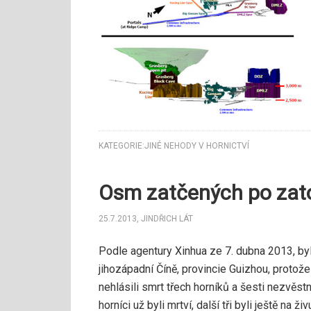
KATEGORIE:
JINÉ NEHODY V HORNICTVÍ
Osm zatčených po zato
25.7.2013
,
JINDŘICH LÁT
Podle agentury Xinhua ze 7. dubna 2013, by
jihozápadní Číně, provincie Guizhou, protož
nehlásili smrt třech horníků a šesti nezvěstný
horníci už byli mrtví, další tři byli ještě na ži