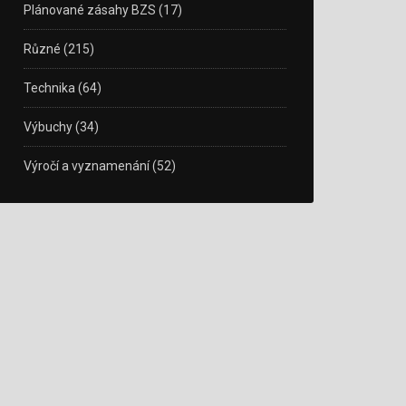
Plánované zásahy BZS
(17)
Různé
(215)
Technika
(64)
Výbuchy
(34)
Výročí a vyznamenání
(52)