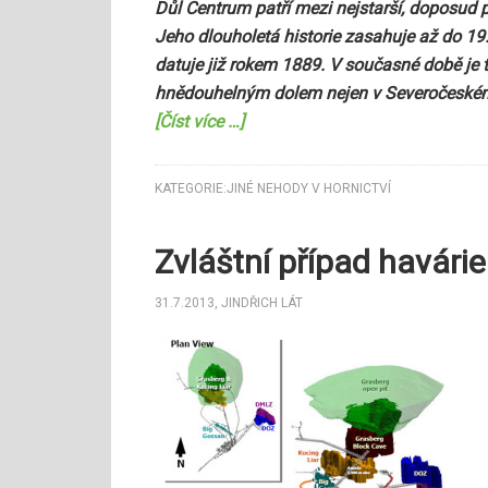
Důl Centrum patří mezi nejstarší, doposud 
Jeho dlouholetá historie zasahuje až do 19.
datuje již rokem 1889. V současné době je
hnědouhelným dolem nejen v Severočeském h
[Číst více …]
KATEGORIE:
JINÉ NEHODY V HORNICTVÍ
Zvláštní případ havárie
31.7.2013
,
JINDŘICH LÁT