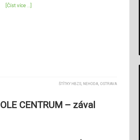
[Číst více …]
ŠTÍTKY:
HBZS
,
NEHODA
,
OSTRAVA
OLE CENTRUM – zával