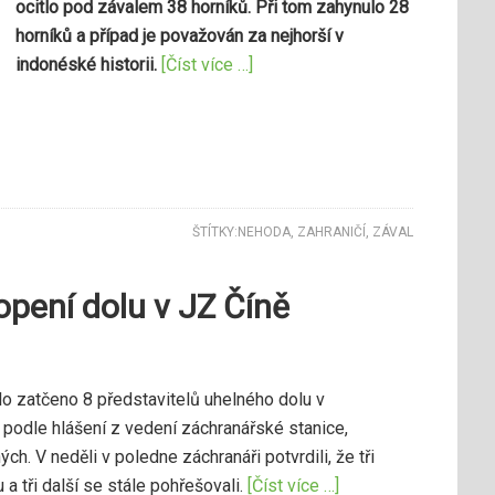
ocitlo pod závalem 38 horníků. Při tom zahynulo 28
horníků a případ je považován za nejhorší v
indonéské historii.
[Číst více …]
ŠTÍTKY:
NEHODA
,
ZAHRANIČÍ
,
ZÁVAL
pení dolu v JZ Číně
lo zatčeno 8 představitelů uhelného dolu v
e podle hlášení z vedení záchranářské stanice,
ch. V neděli v poledne záchranáři potvrdili, že tři
vu a tři další se stále pohřešovali.
[Číst více …]