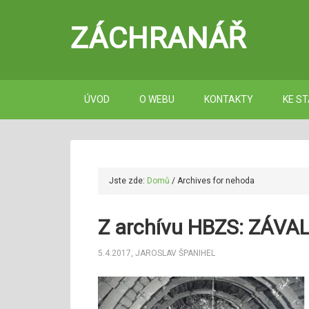
ZÁCHRANÁŘ
ÚVOD
O WEBU
KONTAKTY
KE ST
Jste zde:
Domů
/
Archives for nehoda
Z archívu HBZS: ZÁVA
5.4.2017
,
JAROSLAV ŠPANIHEL