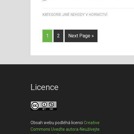
KATEGORIE:
JINÉ NEHODY V HORNICTVÍ
1
2
Next Page »
Licence
Obsah webu podléhá licenci
Creative
Commons Uveďte autora-Neužívejte