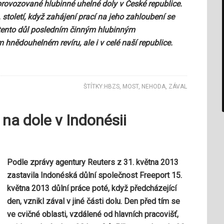
provozované hlubinné uhelné doly v České republice.
 století, když zahájení prací na jeho zahloubení se
 tento důl posledním činným hlubinným
nědouhelném revíru, ale i v celé naší republice.
ŠTÍTKY:
HBZS
,
MOST
,
NEHODA
,
ZÁVAL
 na dole v Indonésii
Podle zprávy agentury Reuters z 31. května 2013
zastavila Indonéská důlní společnost Freeport 15.
května 2013 důlní práce poté, když předcházející
den, vznikl zával v jiné části dolu. Den před tím se
ve cvičné oblasti, vzdálené od hlavních pracovišť,