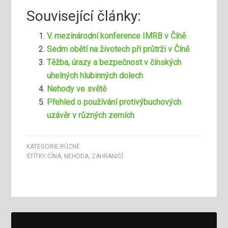
Související články:
V. mezinárodní konference IMRB v Číně
Sedm obětí na životech při průtrži v Číně
Těžba, úrazy a bezpečnost v čínských
uhelných hlubinných dolech
Nehody ve světě
Přehled o používání protivýbuchových
uzávěr v různých zemích
KATEGORIE:
RŮZNÉ
ŠTÍTKY:
ČÍNA
,
NEHODA
,
ZAHRANIČÍ