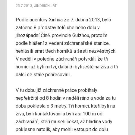
25.7.2013
,
JINDŘICH LÁT
Podle agentury Xinhua ze 7. dubna 2013, bylo
zatčeno 8 představitelů uhelného dolu v
jihozápadní Číně, provincie Guizhou, protože
podle hlášení z vedení záchranářské stanice,
nehlásili smrt třech horníků a šesti nezvěstných.
V neděli v poledne záchranáři potvrdili, že tři
horníci už byli mrtví, další tři byli ještě na živu a tři
další se stále pohřešovali.
V tu dobu již záchranné práce probíhaly
nepřetržitě od 8 hodin v neděli ráno a voda za tu
dobu poklesla o 3 metry. Tři horníci, kteří byli na
živu, byli kontaktováni a byli asi 100 m od
záchranářů, kteří museli čekat, až hladina vody
poklesne natolik, aby mohli vstoupit do dolu.