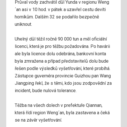
Průval vody zachvátil důl Yunda v regionu Weng
´an asi v 10 hod. v pátek a uzavřel cestu devíti
horníkům. Dalším 32 se podařilo bezpečně
uniknout.
Uhelný důl těžil ročně 90 000 tun a měl oficiální
licenci, která je pro těžbu požadována. Po havárii
ale byla licence dolu odebrána, bankovní konta
byla zmražena a případ představitelů dolu bude
řešen podle výsledků vyšetřování, které probíhá.
Zástupce guvernéra provincie Guizhou pan Wang
Jiangping řekl, že s těmi, kdo jsou zodpovědní za
incident, bude nulová tolerance.
Těžba na všech dolech v prefektuře Qiannan,
která řídí region Weng´an, byla zastavena a čeká
se na závěr vyšetřování.