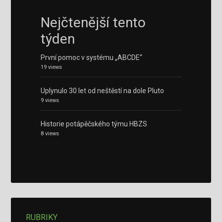
Nejčtenější tento
týden
První pomoc v systému „ABCDE“
19 views
Uplynulo 30 let od neštěstí na dole Pluto
9 views
Historie potápěčského týmu HBZS
8 views
RUBRIKY