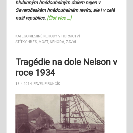
hlubinným hnědouhelným dolem nejen v
Severočeském hnědouhelném revíru, ale i v celé
naší republice.
[Číst více …]
KATEGORIE:
JINÉ NEHODY V HORNICTVÍ
ŠTÍTKY:
HBZS
,
MOST
,
NEHODA
,
ZÁVAL
Tragédie na dole Nelson v
roce 1934
18.4.2014
,
PAVEL PIRUNČÍK