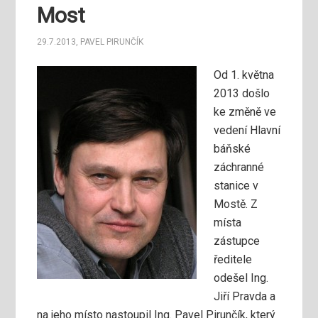
Most
29.7.2013
,
PAVEL PIRUNČÍK
Od 1. května
2013 došlo
ke změně ve
vedení Hlavní
báňské
záchranné
stanice v
Mostě. Z
místa
zástupce
ředitele
odešel Ing.
Jiří Pravda a
na jeho místo nastoupil Ing. Pavel Pirunčík, který