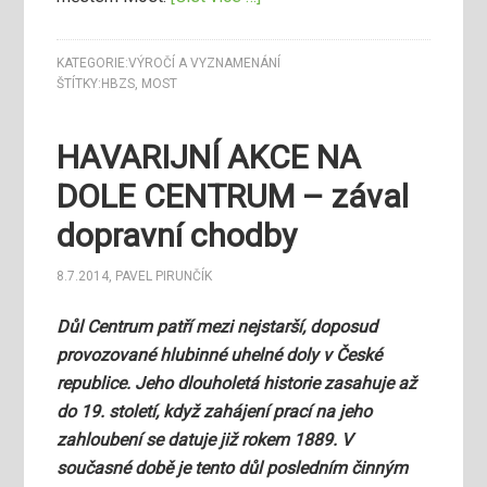
KATEGORIE:
VÝROČÍ A VYZNAMENÁNÍ
ŠTÍTKY:
HBZS
,
MOST
HAVARIJNÍ AKCE NA
DOLE CENTRUM – zával
dopravní chodby
8.7.2014
,
PAVEL PIRUNČÍK
Důl Centrum patří mezi nejstarší, doposud
provozované hlubinné uhelné doly v České
republice. Jeho dlouholetá historie zasahuje až
do 19. století, když zahájení prací na jeho
zahloubení se datuje již rokem 1889. V
současné době je tento důl posledním činným