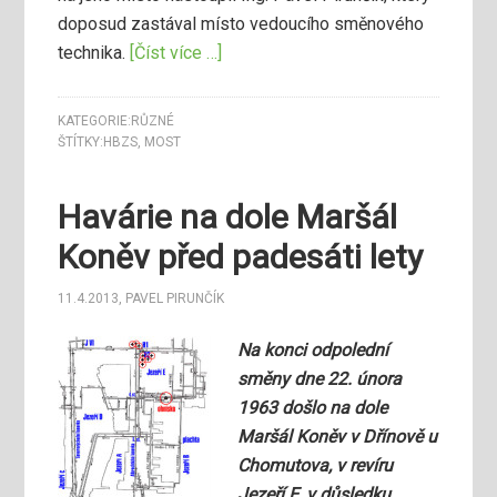
doposud zastával místo vedoucího směnového
technika.
[Číst více …]
KATEGORIE:
RŮZNÉ
ŠTÍTKY:
HBZS
,
MOST
Havárie na dole Maršál
Koněv před padesáti lety
11.4.2013
,
PAVEL PIRUNČÍK
Na konci odpolední
směny dne 22. února
1963 došlo na dole
Maršál Koněv v Dřínově u
Chomutova, v revíru
Jezeří E, v důsledku