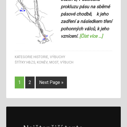
prokluzu pásu na sběrné
pásové chodbě, k jeho
zadření a následkem tření
pohonných válců, k jeho
vznícení.
[Číst více …]
KATEGORIE:
HISTORIE
,
VÝBUCHY
ŠTÍTKY:
HBZS
,
KONĚV
,
MOST
,
VÝBUCH
1
2
Next Page »