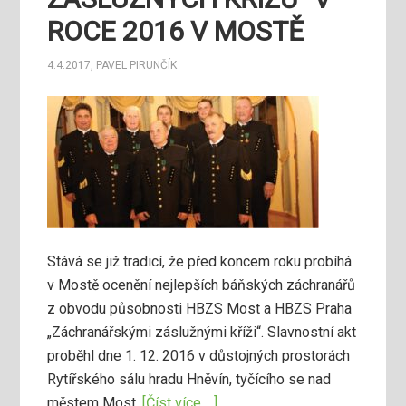
ROCE 2016 V MOSTĚ
4.4.2017
,
PAVEL PIRUNČÍK
Stává se již tradicí, že před koncem roku probíhá
v Mostě ocenění nejlepších báňských záchranářů
z obvodu působnosti HBZS Most a HBZS Praha
„Záchranářskými záslužnými kříži“. Slavnostní akt
proběhl dne 1. 12. 2016 v důstojných prostorách
Rytířského sálu hradu Hněvín, tyčícího se nad
městem Most.
[Číst více …]