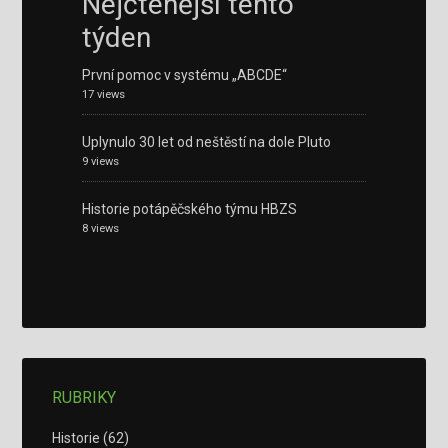
Nejčtenější tento
týden
První pomoc v systému „ABCDE“
17 views
Uplynulo 30 let od neštěstí na dole Pluto
9 views
Historie potápěčského týmu HBZS
8 views
RUBRIKY
Historie
(62)