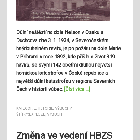
Důlní neštěstí na dole Nelson v Oseku u
Duchcova dne 3. 1. 1934, v Severočeském
hnědouhelném revíru, je po požáru na dole Marie
v Příbrami v roce 1892, kde přišlo o život 319
havířů, se svými 142 oběťmi druhou největší
hornickou katastrofou v České republice a
největší důlní katastrofou v regionu Severních
Čech v historii vůbec.
[Číst více …]
KATEGORIE:
HISTORIE
,
VÝBUCHY
ŠTÍTKY:
EXPLOZE
,
VÝBUCH
Změna ve vedení HBZS