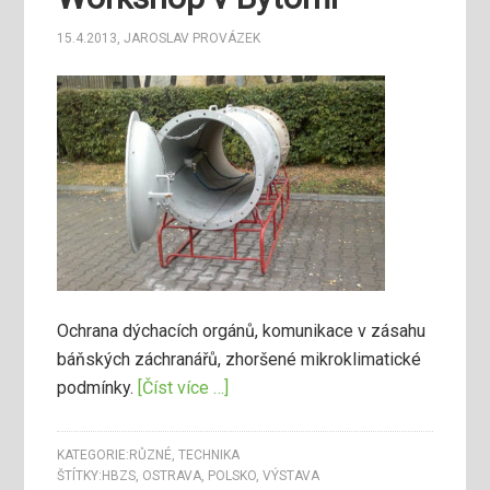
15.4.2013
,
JAROSLAV PROVÁZEK
Ochrana dýchacích orgánů, komunikace v zásahu
báňských záchranářů, zhoršené mikroklimatické
podmínky.
[Číst více …]
KATEGORIE:
RŮZNÉ
,
TECHNIKA
ŠTÍTKY:
HBZS
,
OSTRAVA
,
POLSKO
,
VÝSTAVA