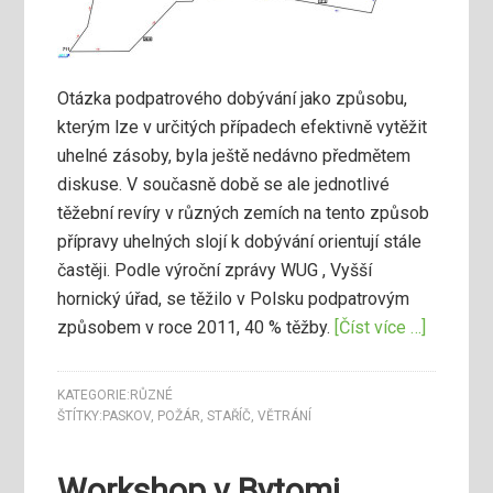
Otázka podpatrového dobývání jako způsobu,
kterým lze v určitých případech efektivně vytěžit
uhelné zásoby, byla ještě nedávno předmětem
diskuse. V současně době se ale jednotlivé
těžební revíry v různých zemích na tento způsob
přípravy uhelných slojí k dobývání orientují stále
častěji. Podle výroční zprávy WUG , Vyšší
hornický úřad, se těžilo v Polsku podpatrovým
způsobem v roce 2011, 40 % těžby.
[Číst více …]
KATEGORIE:
RŮZNÉ
ŠTÍTKY:
PASKOV
,
POŽÁR
,
STAŘÍČ
,
VĚTRÁNÍ
Workshop v Bytomi