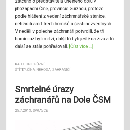
zatčeno 8 představitelů uhelného dolu v
jihozápadní Číně, provincie Guizhou, protože
podle hlášení z vedení záchranářské stanice,
nehlásili smrt třech horníků a šesti nezvěstných.
V neděli v poledne záchranáři potvrdili, že tři
horníci už byli mrtví, další tři byli ještě na živu a tři
další se stále pohřešovali.
[Číst více …]
KATEGORIE:
RŮZNÉ
ŠTÍTKY:
ČÍNA
,
NEHODA
,
ZAHRANIČÍ
Smrtelné úrazy
záchranářů na Dole ČSM
25.7.2013
,
SPRAVCE