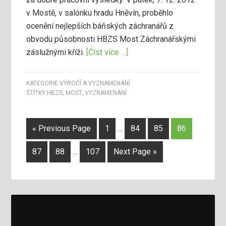
v Mostě, v salónku hradu Hněvín, proběhlo
ocenění nejlepších báňských záchranářů z
obvodu působnosti HBZS Most Záchranářskými
záslužnými kříži.
[Číst více …]
KATEGORIE:
VÝROČÍ A VYZNAMENÁNÍ
ŠTÍTKY:
HBZS
,
MOST
,
VYZNAMENÁNÍ
« Previous Page
1
…
84
85
86
87
88
…
107
Next Page »