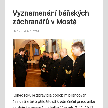
Vyznamenání báňských
záchranářů v Mostě
15.4.2013
,
SPRAVCE
Konec roku je zpravidla obdobím bilancování
činnosti a také příležitostí k odměnění pracovníků
za dobré pracovní výsledky. V pátek, 7. 12. 2012