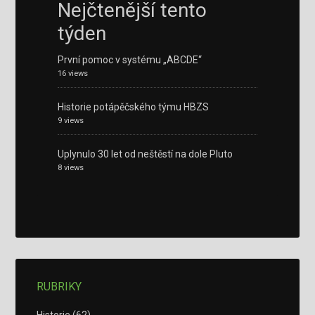
Nejčtenější tento
týden
První pomoc v systému „ABCDE“
16 views
Historie potápěčského týmu HBZS
9 views
Uplynulo 30 let od neštěstí na dole Pluto
8 views
RUBRIKY