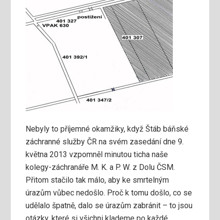
Nebyly to příjemné okamžiky, když Štáb báňské
záchranné služby ČR na svém zasedání dne 9.
května 2013 vzpomněl minutou ticha naše
kolegy-záchranáře M. K. a P. W. z Dolu ČSM.
Přitom stačilo tak málo, aby ke smrtelným
úrazům vůbec nedošlo. Proč k tomu došlo, co se
udělalo špatně, dalo se úrazům zabránit – to jsou
otázky, které si všichni klademe po každé