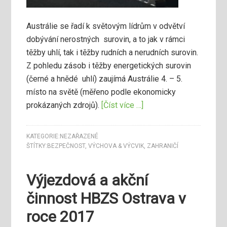
Austrálie se řadí k světovým lídrům v odvětví
dobývání nerostných surovin, a to jak v rámci
těžby uhlí, tak i těžby rudních a nerudních surovin.
Z pohledu zásob i těžby energetických surovin
(černé a hnědé uhlí) zaujímá Austrálie 4. – 5.
místo na světě (měřeno podle ekonomicky
prokázaných zdrojů).
[Číst více …]
KATEGORIE:
NEZAŘAZENÉ
ŠTÍTKY:
BEZPEČNOST
,
VÝCHOVA & VÝCVIK
,
ZAHRANIČÍ
Výjezdová a akční
činnost HBZS Ostrava v
roce 2017