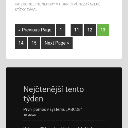
KATEGORIE:
JINÉ NEHODY V HORNICTVÍ
,
NEZAŘAZENÉ
ŠTÍTKY:
ZÁVAL
« Previous Page
1
…
11
12
13
14
15
Next Page »
Nejčtenější tento
týden
První pomoc v systému „ABCDE“
18 views