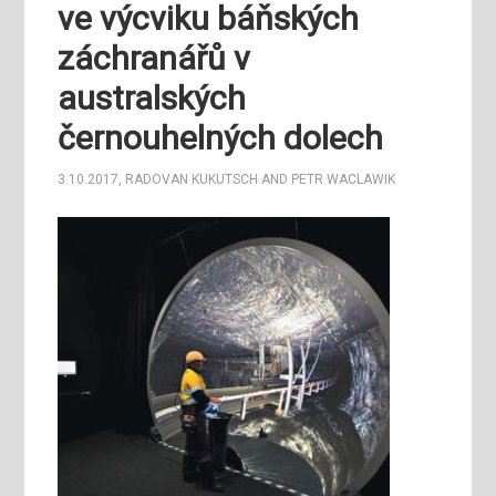
ve výcviku báňských
záchranářů v
australských
černouhelných dolech
3.10.2017
,
RADOVAN KUKUTSCH
AND
PETR WACLAWIK