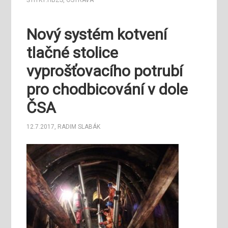
ŠTÍTKY:
HBZS
,
OSTRAVA
Nový systém kotvení
tlačné stolice
vyprošťovacího potrubí
pro chodbicování v dole
ČSA
12.7.2017
,
RADIM SLABÁK