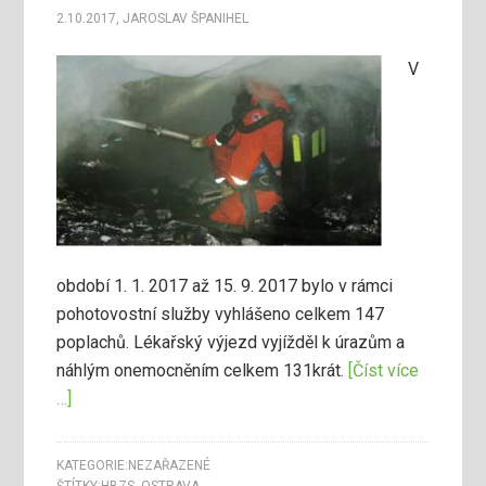
2.10.2017
,
JAROSLAV ŠPANIHEL
V
období 1. 1. 2017 až 15. 9. 2017 bylo v rámci
pohotovostní služby vyhlášeno celkem 147
poplachů. Lékařský výjezd vyjížděl k úrazům a
náhlým onemocněním celkem 131krát.
[Číst více
…]
KATEGORIE:
NEZAŘAZENÉ