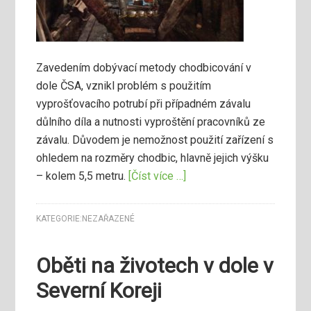
Zavedením dobývací metody chodbicování v
dole ČSA, vznikl problém s použitím
vyprošťovacího potrubí při případném závalu
důlního díla a nutnosti vyproštění pracovníků ze
závalu. Důvodem je nemožnost použití zařízení s
ohledem na rozměry chodbic, hlavně jejich výšku
– kolem 5,5 metru.
[Číst více …]
KATEGORIE:
NEZAŘAZENÉ
Oběti na životech v dole v
Severní Koreji