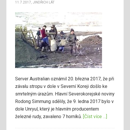
11.7.2017
,
JINDŘICH LÁT
Server Australian oznámil 20. března 2017, že při
závalu stropu v dole v Severní Koreji došlo ke
smrtelným úrazům. Hlavní Severokorejské noviny
Rodong Simmung sdělily, že 9. ledna 2017 bylo v
dole Unryul, který je hlavním producentem
železné rudy, zavaleno 7 horníků.
[Číst více …]