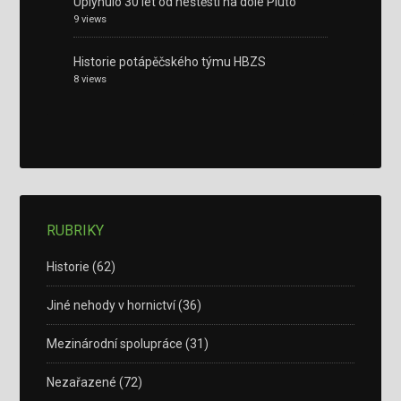
Uplynulo 30 let od neštěstí na dole Pluto
9 views
Historie potápěčského týmu HBZS
8 views
RUBRIKY
Historie
(62)
Jiné nehody v hornictví
(36)
Mezinárodní spolupráce
(31)
Nezařazené
(72)