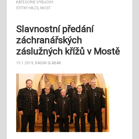
KATEGORIE:
VÝBUCHY
ŠTÍTKY:
HBZS
,
MOST
Slavnostní předání
záchranářských
záslužných křížů v Mostě
15.1.2019
,
RADIM SLABÁK