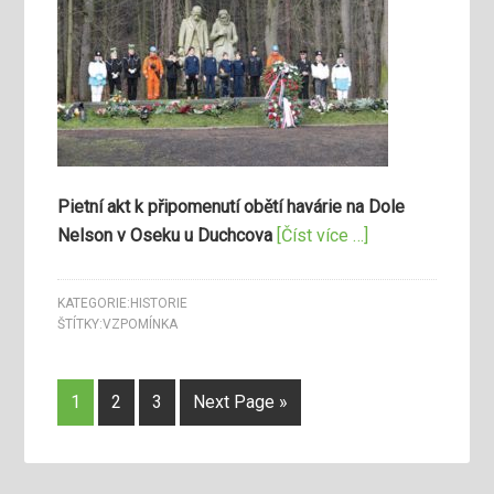
Pietní akt k připomenutí obětí havárie na Dole
Nelson v Oseku u Duchcova
[Číst více …]
KATEGORIE:
HISTORIE
ŠTÍTKY:
VZPOMÍNKA
1
2
3
Next Page »