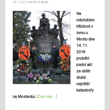
25.1.2019
,
RADIM SLABÁK
Na
městském
hřbitově v
lomu u
Mostu dne
14. 11.
2018
proběhl
pietní akt
za oběti
druhé
největší
katastrofy
na Mostecku.
[Číst více …]