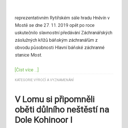
reprezentativním Rytířském sále hradu Hněvín v
Mostě se dne 27. 11. 2019 opět po roce
uskutečnilo slavnostní předávání Záchranářských
záslužných křížů báňským záchranářům z
obvodu působnosti Hlavní báňské záchranné
stanice Most.
[Číst více …]
KATEGORIE:
VÝROČÍ A VYZNAMENÁNÍ
V Lomu si připomněli
oběti důlního neštěstí na
Dole Kohinoor I