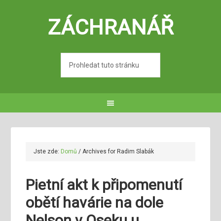
ZÁCHRANÁŘ
Jste zde:
Domů
/
Archives for Radim Slabák
Pietní akt k připomenutí
obětí havárie na dole
Nelson v Oseku u