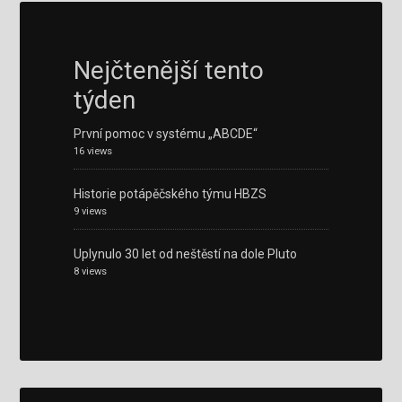
Nejčtenější tento
týden
První pomoc v systému „ABCDE“
16 views
Historie potápěčského týmu HBZS
9 views
Uplynulo 30 let od neštěstí na dole Pluto
8 views