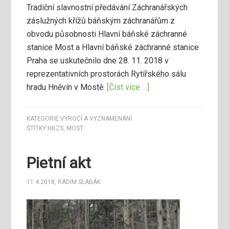
Tradiční slavnostní předávání Záchranářských
záslužných křížů báňským záchranářům z
obvodu působnosti Hlavní báňské záchranné
stanice Most a Hlavní báňské záchranné stanice
Praha se uskutečnilo dne 28. 11. 2018 v
reprezentativních prostorách Rytířského sálu
hradu Hněvín v Mostě.
[Číst více …]
KATEGORIE:
VÝROČÍ A VYZNAMENÁNÍ
ŠTÍTKY:
HBZS
,
MOST
Pietní akt
11.4.2018
,
RADIM SLABÁK