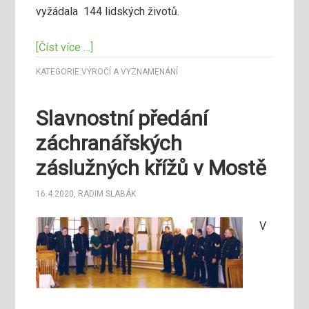
vyžádala 144 lidských životů.
[Číst více …]
KATEGORIE:
VÝROČÍ A VYZNAMENÁNÍ
Slavnostní předání
záchranářských
záslužných křížů v Mostě
16.4.2020
,
RADIM SLABÁK
V