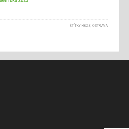
letí roku 2023
ŠTÍTKY:
HBZS
,
OSTRAVA