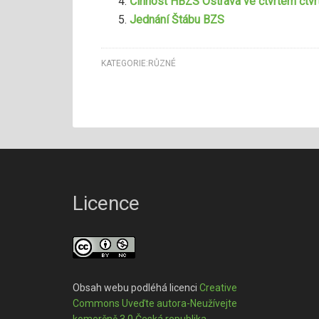
Činnost HBZS Ostrava ve čtvrtém čtvrt
Jednání Štábu BZS
KATEGORIE:
RŮZNÉ
Licence
Obsah webu podléhá licenci
Creative
Commons Uveďte autora-Neužívejte