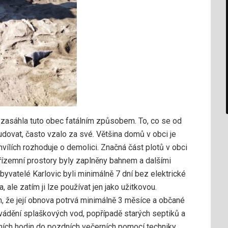
 zasáhla tuto obec fatálním způsobem. To, co se od
dovat, často vzalo za své. Většina domů v obci je
vílích rozhoduje o demolici. Značná část plotů v obci
přízemní prostory byly zaplněny bahnem a dalšími
byvatelé Karlovic byli minimálně 7 dní bez elektrické
ale zatím ji lze používat jen jako užitkovou.
 že její obnova potrvá minimálně 3 měsíce a občané
ádění splaškových vod, popřípadě starých septiků a
ních hodin do pozdních večerních pomocí techniky