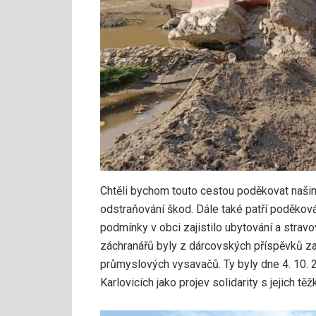
Chtěli bychom touto cestou poděkovat naši
odstraňování škod. Dále také patří poděková
podmínky v obci zajistilo ubytování a stra
záchranářů byly z dárcovských příspěvků 
průmyslových vysavačů. Ty byly dne 4. 10.
Karlovicích jako projev solidarity s jejich těž