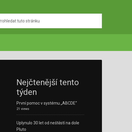
Nejčtenější tento
týden
První pomoc v systému „ABCDE“
21 views
Uplynulo 30 let od neštěstí na dole
Pluto