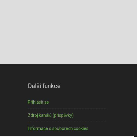
Další funkce
Přihlásit se
Zdroj kanálů (příspěvky)
Informace o souborech cookies