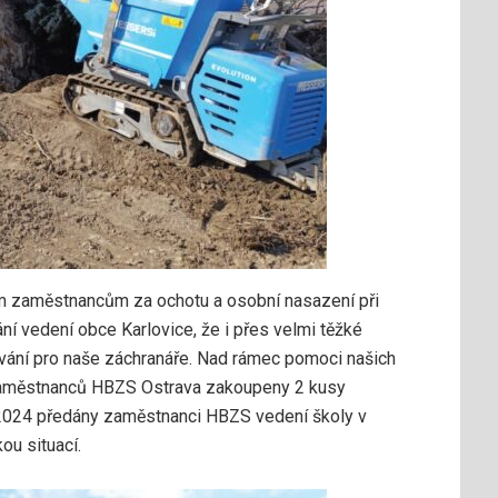
m zaměstnancům za ochotu a osobní nasazení při
ní vedení obce Karlovice, že i přes velmi těžké
vování pro naše záchranáře. Nad rámec pomoci našich
zaměstnanců HBZS Ostrava zakoupeny 2 kusy
 2024 předány zaměstnanci HBZS vedení školy v
kou situací.