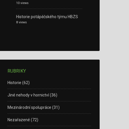
10 views
Historie potápěčského týmu HBZS
8 views
RUBRIKY
Historie
(62)
Jiné nehody v hornictví
(36)
Mezinárodní spolupráce
(31)
Nezařazené
(72)