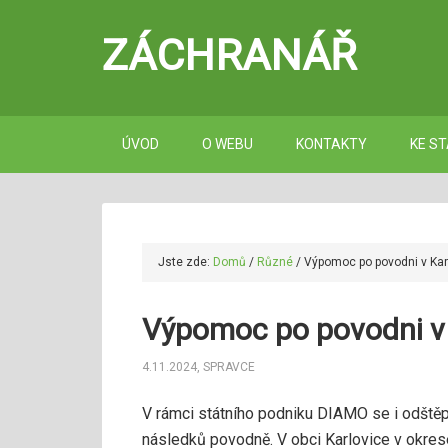
ZÁCHRANÁŘ
ÚVOD
O WEBU
KONTAKTY
KE ST
Jste zde:
Domů
/
Různé
/
Výpomoc po povodni v Kar
Výpomoc po povodni v 
4.11.2024
,
SPRAVCE
V rámci státního podniku DIAMO se i odště
následků povodně. V obci Karlovice v okrese