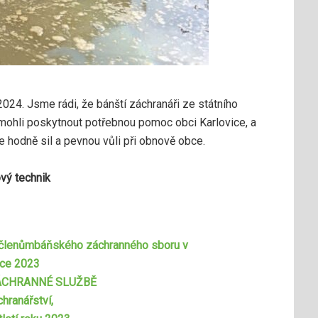
024. Jsme rádi, že bánští záchranáři ze státního
hli poskytnout potřebnou pomoc obci Karlovice, a
odně sil a pevnou vůli při obnově obce.
vý technik
 členůmbáňského záchranného sboru v
oce 2023
ÁCHRANNÉ SLUŽBĚ
hranářství,