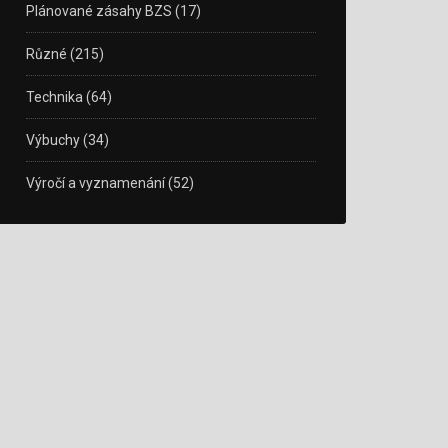
Plánované zásahy BZS
(17)
Různé
(215)
Technika
(64)
Výbuchy
(34)
Výročí a vyznamenání
(52)