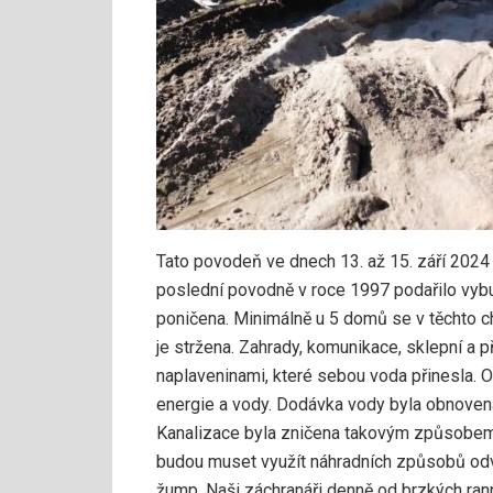
Tato povodeň ve dnech 13. až 15. září 2024
poslední povodně v roce 1997 podařilo vybu
poničena. Minimálně u 5 domů se v těchto ch
je stržena. Zahrady, komunikace, sklepní a 
naplaveninami, které sebou voda přinesla. O
energie a vody. Dodávka vody byla obnovena, 
Kanalizace byla zničena takovým způsobem,
budou muset využít náhradních způsobů odv
žump. Naši záchranáři denně od brzkých ran