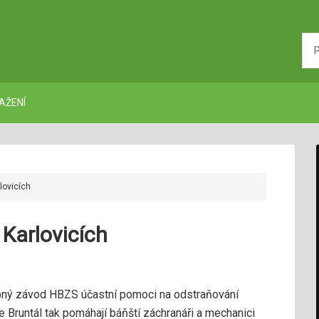
AŽENÍ
lovicích
Karlovicích
pný závod HBZS účastní pomoci na odstraňování
 Bruntál tak pomáhají báňští záchranáři a mechanici