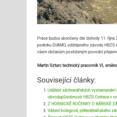
Práce budou ukončeny dle dohody 11. října 2
podniku DIAMO, odštěpného závodu HBZS mo
všem občanům postiženým povodní přejeme h
Martin Szturc technický pracovník VI, směno
Související články:
Udělení záchranářských vyznamenání
obvodupůsobnosti HBZS Ostrava v r
Z HORNICKÉ ROČENKY O BÁŇSKÉ Z
Vážení kolegové, přátelébáňského zác