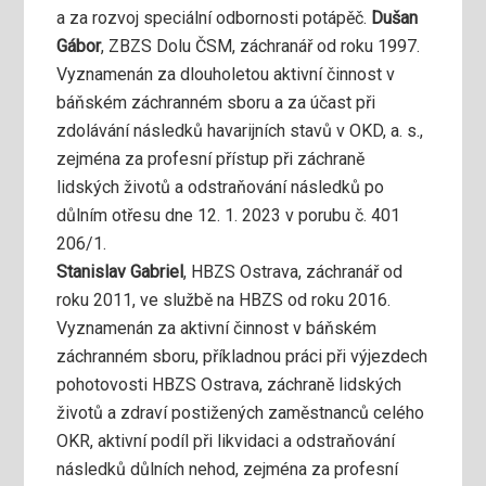
a za rozvoj speciální odbornosti potápěč.
Dušan
Gábor
, ZBZS Dolu ČSM, záchranář od roku 1997.
Vyznamenán za dlouholetou aktivní činnost v
báňském záchranném sboru a za účast při
zdolávání následků havarijních stavů v OKD, a. s.,
zejména za profesní přístup při záchraně
lidských životů a odstraňování následků po
důlním otřesu dne 12. 1. 2023 v porubu č. 401
206/1.
Stanislav Gabriel
, HBZS Ostrava, záchranář od
roku 2011, ve službě na HBZS od roku 2016.
Vyznamenán za aktivní činnost v báňském
záchranném sboru, příkladnou práci při výjezdech
pohotovosti HBZS Ostrava, záchraně lidských
životů a zdraví postižených zaměstnanců celého
OKR, aktivní podíl při likvidaci a odstraňování
následků důlních nehod, zejména za profesní