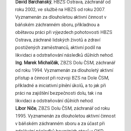
David Barchanský
, HBZS Ostrava, záchranář od
roku 2002, ve službě na HBZS od roku 2007.
Vyznamenán za dlouholetou aktivní činnost v
báňském záchranném sboru, příkladnou a
obětavou práci při výjezdech pohotovosti HBZS
Ostrava, záchraně lidských životů a zdraví
postižených zaměstnanců, aktivní podíl na
likvidaci a odstraňování následků důlních nehod.
Ing. Marek Michalčák
, ZBZS Dolu ČSM, záchranář
od roku 1994. Vyznamenán za dlouholetý aktivní
přístup a činnost při rozvoji BZS na Dole ČSM,
příkladné a iniciativní plnění úkolů, a to jak při
práci na zajištění bezpečnosti dolu, tak i na
likvidaci a odstraňování důlních nehod.
Libor Niče
, ZBZS Dolu ČSM, záchranář od roku
1995. Vyznamenán za dlouholetou aktivní činnost
v báňském záchranném sboru a za účast při