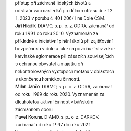
přístup při záchraně lidských životů a
odstraňování následků po důlním otřesu dne 12.
1. 2023 v porubu č. 401 206/1 na Dole ČSM.
Jiří Hladík
, DIAMO, s. p., o. z. ODRA, záchranář od
roku 1991 do roku 2010. Vyznamenán za
příkladné a iniciativní plnění úkolů při zajišťování
bezpečnosti v dole a také na povrchu Ostravsko-
karvinské aglomerace při zásazích souvisejících
s ochranou obyvatel a majetku při
nekontrolovaných výstupech metanu v oblastech
s ukončenou hornickou činností.
Milan Jančo
, DIAMO, s. p., o. z. ODRA, záchranář
od roku 1989 do roku 2020. Vyznamenán za
dlouholetou aktivní činnost v báňském
záchranném sboru.
Pavel Koruna
, DIAMO, s. p., o. z. DARKOV,
záchranář od roku 1997 do roku 2021.