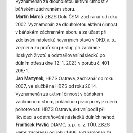
Vyznamenán za dlouholetou aktivní činnost v
báňském záchranném sboru.
Martin Mareš
, ZBZS Dolu ČSM, záchranář od roku
2002. Vyznamenán za dlouholetou aktivní činnost
v báňském záchranném sboru a za účast při
zdolávání následků havarijních stavů v OKD, a. s.,
zejména za profesní přístup při záchraně
lidských životů a odstraňování následků po
důlním otřesu dne 12. 1. 2023 v porubu č. 401
206/1.
Jan Martynek
, HBZS Ostrava, záchranář od roku
2007, ve službě na HBZS od roku 2014.
Vyznamenán za aktivní činnost v báňském
záchranném sboru, příkladnou práci při výjezdech
pohotovosti HBZS Ostrava, aktivní podíl při
likvidaci a odstraňování následků důlních nehod.
František Pavlič
, DIAMO, s. p., o. z. TÚU, ZBZS
Hamr, záchranář od roku 1999. Vyznamenán za