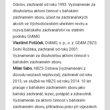
Odolov, záchranář od roku 1993. Vyznamenán za
dlouholetou aktivní činnost v báňském
záchranném sboru, účast na záchranářských
akcích ve Východočeském uhelném revíru a
rozvoj báňského záchranářství ve státním
podniku DIAMO.
Vlastimil Potůček
, DIAMO, s. p., o. z. GEAM ZBZS
Dolní Rožínka, záchranář od roku 2001.
Vyznamenán za dlouholetou aktivní činnost v
báňském záchranném sboru.
Milan Sabo
, HBZS Ostrava (vyznamenání z
důvodu neúčastí nepřevzal), záchranář od roku
2013, ve službě na HBZS od roku 2014. 10 let
pracuje v báňském záchranném sboru jako
báňský záchranář, lezec, potápěč a zdravotník.
Vyznamenán za aktivní činnost v báňském
záchranném sboru, příkladnou práci při výjezdech