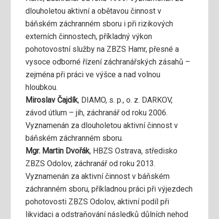
dlouholetou aktivní a obětavou činnost v
báňském záchranném sboru i při rizikových
externích činnostech, příkladný výkon
pohotovostní služby na ZBZS Hamr, přesné a
vysoce odborné řízení záchranářských zásahů –
zejména při práci ve výšce a nad volnou
hloubkou.
Miroslav Čajdík
, DIAMO, s. p., o. z. DARKOV,
závod útlum – jih, záchranář od roku 2006.
Vyznamenán za dlouholetou aktivní činnost v
báňském záchranném sboru.
Mgr. Martin Dvořák
, HBZS Ostrava, středisko
ZBZS Odolov, záchranář od roku 2013.
Vyznamenán za aktivní činnost v báňském
záchranném sboru, příkladnou práci při výjezdech
pohotovosti ZBZS Odolov, aktivní podíl při
likvidaci a odstraňování následků důlních nehod