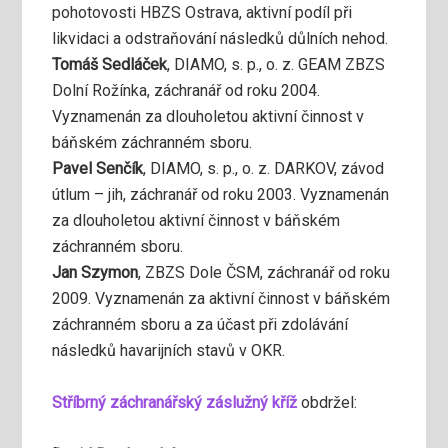
pohotovosti HBZS Ostrava, aktivní podíl při
likvidaci a odstraňování následků důlních nehod.
Tomáš Sedláček
, DIAMO, s. p., o. z. GEAM ZBZS
Dolní Rožínka, záchranář od roku 2004.
Vyznamenán za dlouholetou aktivní činnost v
báňském záchranném sboru.
Pavel Senčík
, DIAMO, s. p., o. z. DARKOV, závod
útlum – jih, záchranář od roku 2003. Vyznamenán
za dlouholetou aktivní činnost v báňském
záchranném sboru.
Jan Szymon
, ZBZS Dole ČSM, záchranář od roku
2009. Vyznamenán za aktivní činnost v báňském
záchranném sboru a za účast při zdolávání
následků havarijních stavů v OKR.
Stříbrný záchranářský záslužný kříž
obdržel: