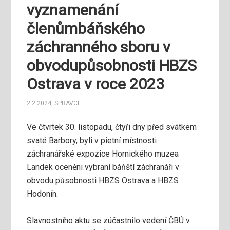
vyznamenání
členůmbáňského
záchranného sboru v
obvodupůsobnosti HBZS
Ostrava v roce 2023
2.2.2024
,
SPRAVCE
Ve čtvrtek 30. listopadu, čtyři dny před svátkem
svaté Barbory, byli v pietní místnosti
záchranářské expozice Hornického muzea
Landek oceněni vybraní báňští záchranáři v
obvodu působnosti HBZS Ostrava a HBZS
Hodonín.
Slavnostního aktu se zúčastnilo vedení ČBÚ v