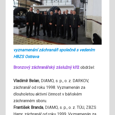
vyznamenání záchranáři společně s vedením
HBZS Ostrava
Bronzový záchranářský záslužný kříž
obdržel:
Vladimír Belan
, DIAMO, s. p., o. z. DARKOV,
záchranář od roku 1998. Vyznamenán za
dlouholetou aktivní činnost v báňském
záchranném sboru.
František Branda
, DIAMO, s. p., o. z. TÚU, ZBZS
Hamr, záchranář od roku 1999. Vyznamenán za