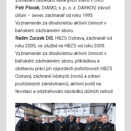
zdolávání následků havarijních stavů v OKD.
Petr Plocek
, DIAMO, s. p., o. z. DARKOV, závod
útlum – sever, záchranář od roku 1995.
Vyznamenán za dlouholetou aktivní činnost v
báňském záchranném sboru.
Radim Zuczek DiS
, HBZS Ostrava, záchranář od
roku 2005, ve službě na HBZS od roku 2009.
Vyznamenán za dlouholetou aktivní činnost v
báňském záchranném sboru, příkladnou a
obětavou práci při výjezdech pohotovosti HBZS
Ostrava, záchraně lidských životů a zdraví
postižených zaměstnanců, aktivní podíl na
likvidaci a odstraňování následků důlních nehod.