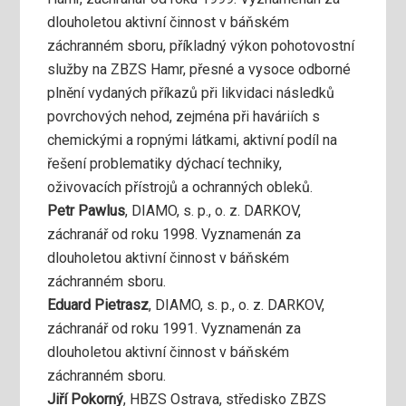
dlouholetou aktivní činnost v báňském
záchranném sboru, příkladný výkon pohotovostní
služby na ZBZS Hamr, přesné a vysoce odborné
plnění vydaných příkazů při likvidaci následků
povrchových nehod, zejména při haváriích s
chemickými a ropnými látkami, aktivní podíl na
řešení problematiky dýchací techniky,
oživovacích přístrojů a ochranných obleků.
Petr Pawlus
, DIAMO, s. p., o. z. DARKOV,
záchranář od roku 1998. Vyznamenán za
dlouholetou aktivní činnost v báňském
záchranném sboru.
Eduard Pietrasz
, DIAMO, s. p., o. z. DARKOV,
záchranář od roku 1991. Vyznamenán za
dlouholetou aktivní činnost v báňském
záchranném sboru.
Jiří Pokorný
, HBZS Ostrava, středisko ZBZS