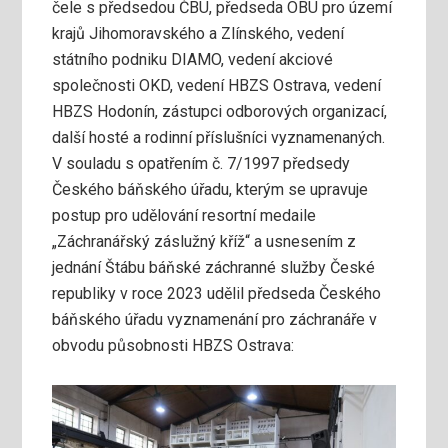
čele s předsedou ČBÚ, předseda OBÚ pro území
krajů Jihomoravského a Zlínského, vedení
státního podniku DIAMO, vedení akciové
společnosti OKD, vedení HBZS Ostrava, vedení
HBZS Hodonín, zástupci odborových organizací,
další hosté a rodinní příslušníci vyznamenaných.
V souladu s opatřením č. 7/1997 předsedy
Českého báňského úřadu, kterým se upravuje
postup pro udělování resortní medaile
„Záchranářský záslužný kříž“ a usnesením z
jednání Štábu báňské záchranné služby České
republiky v roce 2023 udělil předseda Českého
báňského úřadu vyznamenání pro záchranáře v
obvodu působnosti HBZS Ostrava: