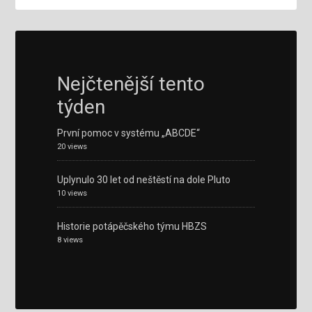
Nejčtenější tento
týden
První pomoc v systému „ABCDE“
20 views
Uplynulo 30 let od neštěstí na dole Pluto
10 views
Historie potápěčského týmu HBZS
8 views