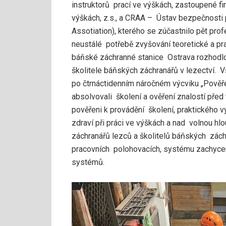
instruktorů prací ve výškách, zastoupené f
výškách, z.s., a CRAA – Ústav bezpečnosti
Assotiation), kterého se zúčastnilo pět pr
neustálé potřebě zvyšování teoretické a pra
báňské záchranné stanice Ostrava rozhodlo
školitele báňských záchranářů v lezectví.
po čtrnáctidenním náročném výcviku „Pověře
absolvovali školení a ověření znalostí před 
pověřeni k provádění školení, praktického 
zdraví při práci ve výškách a nad volnou h
záchranářů lezců a školitelů báňských zách
pracovních polohovacích, systému zachyce
systémů.