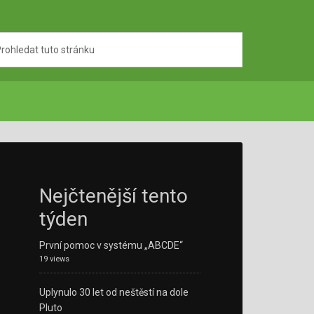
Nejčtenější tento
týden
První pomoc v systému „ABCDE“
19 views
Uplynulo 30 let od neštěstí na dole
Pluto