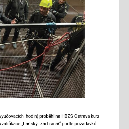
 vyučovacích hodin) proběhl na HBZS Ostrava kurz
í kvalifikace „báňský záchranář“ podle požadavků