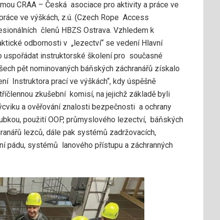
irmou CRAA – Česká asociace pro aktivity a práce ve
 práce ve výškách, z.ú. (Czech Rope Access
ofesionálních členů HBZS Ostrava. Vzhledem k
ktické odbornosti v „lezectví“ se vedení Hlavní
 uspořádat instruktorské školení pro současné
 Všech pět nominovaných báňských záchranářů získalo
ní Instruktora prací ve výškách“, kdy úspěšně
tříčlennou zkušební komisí, na jejichž základě byli
výcviku a ověřování znalosti bezpečnosti a ochrany
loubkou, použití OOP, průmyslového lezectví, báňských
ranářů lezců, dále pak systémů zadržovacích,
ní pádu, systémů lanového přístupu a záchranných