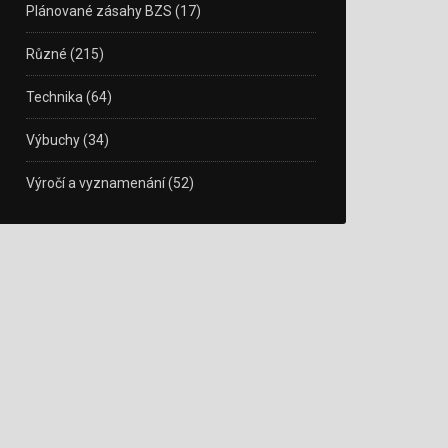
Plánované zásahy BZS
(17)
Různé
(215)
Technika
(64)
Výbuchy
(34)
Výročí a vyznamenání
(52)