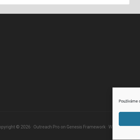
Používáme c
pyright © 2026 ·
Outreach Pro
on
Genesis Framework
·
WordPress
·
Log