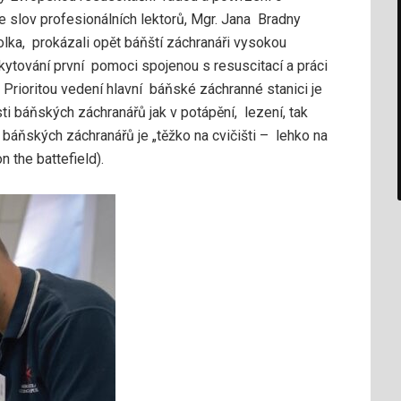
 slov profesionálních lektorů, Mgr. Jana Bradny
Holka, prokázali opět báňští záchranáři vysokou
kytování první pomoci spojenou s resuscitací a práci
 Prioritou vedení hlavní báňské záchranné stanici je
i báňských záchranářů jak v potápění, lezení, tak
báňských záchranářů je „těžko na cvičišti – lehko na
on the battefield).