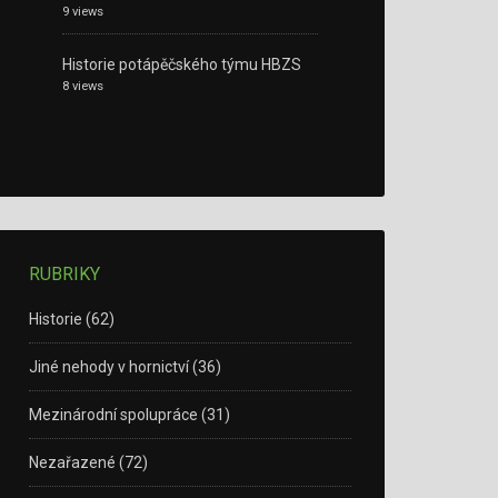
9 views
Historie potápěčského týmu HBZS
8 views
RUBRIKY
Historie
(62)
Jiné nehody v hornictví
(36)
Mezinárodní spolupráce
(31)
Nezařazené
(72)