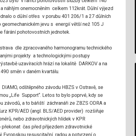
 2023 bylo v rámci pohotovostní služby celkem 140
m a náhlým onemocněním celkem 112krát. Důlní výjezd
dnalo o důlní otřes v porubu 401 206/1 a 27 důlních
o geomechanickém jevu s energií větší než 105 J
 fárání pohotovostních jednotek.
 Ostrava dle zpracovaného harmonogramu technického
vanými projekty a technologickými postupy
ýstavbě uzavíracích hrází na lokalitě DARKOV a na
 490 směn v daném kvartálu.
iku DIAMO, odštěpného závodu HBZS v Ostravě, se
mou „Life Support“. Letos to bylo poprvé, kdy se
ou závodů, a to báňští záchranáři ze ZBZS ODRA a
Kurz KPR/AED (angl. BLS/AED provider) rozšiřuje
renérů, nebo zdravotnických hlídek v KPR
no překonat čas před příjezdem zdravotnické
ný Evropskou resuscitační radou a potvrzení o