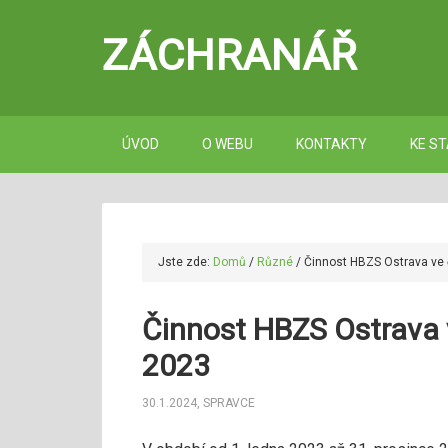
ZÁCHRANÁŘ
ÚVOD
O WEBU
KONTAKTY
KE ST
Jste zde:
Domů
/
Různé
/
Činnost HBZS Ostrava ve č
Činnost HBZS Ostrava v
2023
30.1.2024
,
SPRAVCE