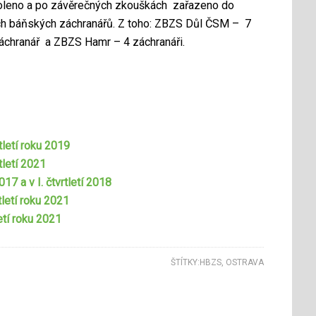
koleno a po závěrečných zkouškách zařazeno do
ch báňských záchranářů. Z toho: ZBZS Důl ČSM – 7
záchranář a ZBZS Hamr – 4 záchranáři.
letí roku 2019
tletí 2021
7 a v I. čtvrtletí 2018
letí roku 2021
etí roku 2021
ŠTÍTKY:
HBZS
,
OSTRAVA