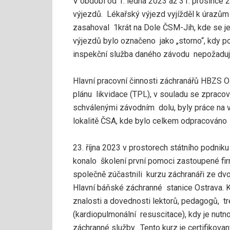
V období od 1. ledna 2023 až 31. prosince
výjezdů. Lékařský výjezd vyjížděl k úrazů
zasahoval 1krát na Dole ČSM-Jih, kde se je
výjezdů bylo označeno jako „storno“, kdy p
inspekční služba daného závodu nepožaduje
Hlavní pracovní činnosti záchranářů HBZS
plánu likvidace (TPL), v souladu se zpraco
schválenými závodním dolu, byly práce na v
lokalitě ČSA, kde bylo celkem odpracováno
23. října 2023 v prostorech státního podn
konalo školení první pomoci zastoupené fir
společně zúčastnili kurzu záchranáři ze dv
Hlavní báňské záchranné stanice Ostrava. 
znalosti a dovednosti lektorů, pedagogů, t
(kardiopulmonální resuscitace), kdy je nut
záchranné služby. Tento kurz je certifikova