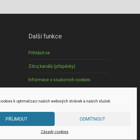
Další funkce
Přihlásit se
Zdroj kanálů (příspěvky)
Informace o souborech cookies
ookies k optimalizaci našich webových stránek a našich služeb.
PŘÍJMOUT
ODMÍTNOUT
 in
Zásady cookies