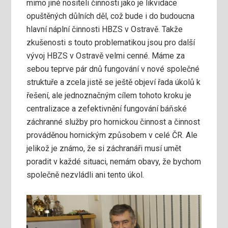
mimo jiné nositeli činnosti jako je likvidace
opuštěných důlních děl, což bude i do budoucna
hlavní náplní činnosti HBZS v Ostravě. Takže
zkušenosti s touto problematikou jsou pro další
vývoj HBZS v Ostravě velmi cenné. Máme za
sebou teprve pár dnů fungování v nové společné
struktuře a zcela jistě se ještě objeví řada úkolů k
řešení, ale jednoznačným cílem tohoto kroku je
centralizace a zefektivnění fungování báňské
záchranné služby pro hornickou činnost a činnost
prováděnou hornickým způsobem v celé ČR. Ale
jelikož je známo, že si záchranáři musí umět
poradit v každé situaci, nemám obavy, že bychom
společně nezvládli ani tento úkol.