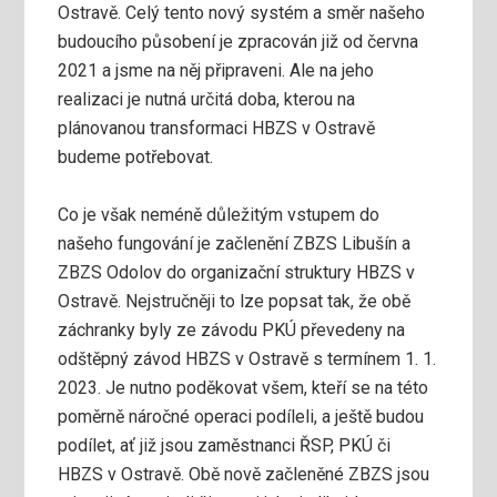
Ostravě. Celý tento nový systém a směr našeho
budoucího působení je zpracován již od června
2021 a jsme na něj připraveni. Ale na jeho
realizaci je nutná určitá doba, kterou na
plánovanou transformaci HBZS v Ostravě
budeme potřebovat.
Co je však neméně důležitým vstupem do
našeho fungování je začlenění ZBZS Libušín a
ZBZS Odolov do organizační struktury HBZS v
Ostravě. Nejstručněji to lze popsat tak, že obě
záchranky byly ze závodu PKÚ převedeny na
odštěpný závod HBZS v Ostravě s termínem 1. 1.
2023. Je nutno poděkovat všem, kteří se na této
poměrně náročné operaci podíleli, a ještě budou
podílet, ať již jsou zaměstnanci ŘSP, PKÚ či
HBZS v Ostravě. Obě nově začleněné ZBZS jsou