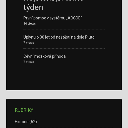
týden
První pomoc v systému „ABCDE“
16 views
Uplynulo 30 let od neštěstí na dole Pluto
7 views
Cévní mozková příhoda
7 views
RUBRIKY
Historie
(62)