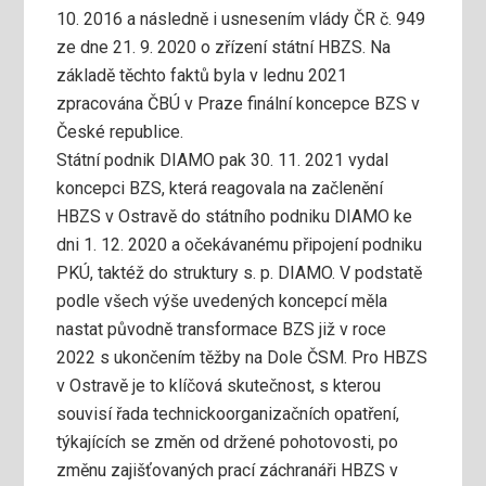
10. 2016 a následně i usnesením vlády ČR č. 949
ze dne 21. 9. 2020 o zřízení státní HBZS. Na
základě těchto faktů byla v lednu 2021
zpracována ČBÚ v Praze finální koncepce BZS v
České republice.
Státní podnik DIAMO pak 30. 11. 2021 vydal
koncepci BZS, která reagovala na začlenění
HBZS v Ostravě do státního podniku DIAMO ke
dni 1. 12. 2020 a očekávanému připojení podniku
PKÚ, taktéž do struktury s. p. DIAMO. V podstatě
podle všech výše uvedených koncepcí měla
nastat původně transformace BZS již v roce
2022 s ukončením těžby na Dole ČSM. Pro HBZS
v Ostravě je to klíčová skutečnost, s kterou
souvisí řada technickoorganizačních opatření,
týkajících se změn od držené pohotovosti, po
změnu zajišťovaných prací záchranáři HBZS v