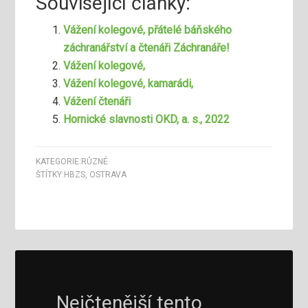
Související články:
Vážení kolegové, přátelé báňského
záchranářství a čtenáři Záchranáře!
Vážení kolegové,
Vážení kolegové, kamarádi,
Vážení čtenáři
Hornické slavnosti OKD, a. s., 2022
KATEGORIE:
RŮZNÉ
ŠTÍTKY:
HBZS
,
OSTRAVA
Nejčtenější tento