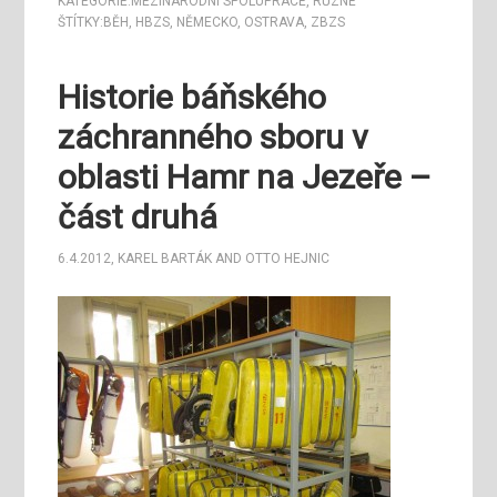
KATEGORIE:
MEZINÁRODNÍ SPOLUPRÁCE
,
RŮZNÉ
ŠTÍTKY:
BĚH
,
HBZS
,
NĚMECKO
,
OSTRAVA
,
ZBZS
Historie báňského
záchranného sboru v
oblasti Hamr na Jezeře –
část druhá
6.4.2012
,
KAREL BARTÁK
AND
OTTO HEJNIC