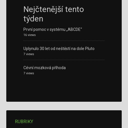
Nejčtenější tento
týden
První pomoc v systému „ABCDE“
16 views
Uplynulo 30 let od neštěstí na dole Pluto
7 views
Cévní mozková příhoda
7 views
RUBRIKY