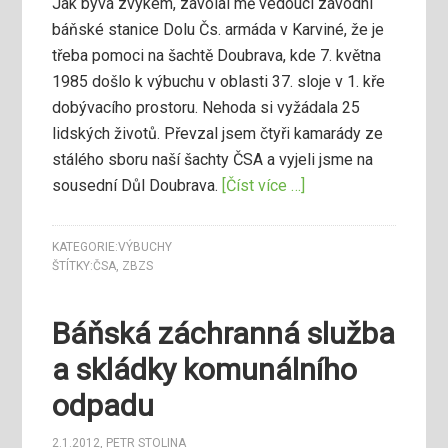
Jak bývá zvykem, zavolal mě vedoucí závodní
báňské stanice Dolu Čs. armáda v Karviné, že je
třeba pomoci na šachtě Doubrava, kde 7. května
1985 došlo k výbuchu v oblasti 37. sloje v 1. kře
dobývacího prostoru. Nehoda si vyžádala 25
lidských životů. Převzal jsem čtyři kamarády ze
stálého sboru naší šachty ČSA a vyjeli jsme na
sousední Důl Doubrava.
[Číst více …]
KATEGORIE:
VÝBUCHY
ŠTÍTKY:
ČSA
,
ZBZS
Báňská záchranná služba
a skládky komunálního
odpadu
2.1.2012
,
PETR STOLINA