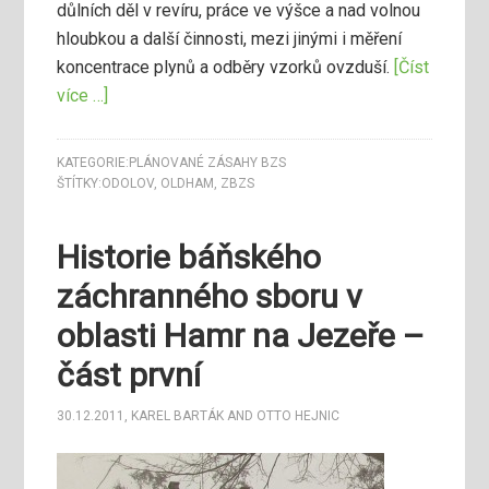
důlních děl v revíru, práce ve výšce a nad volnou
hloubkou a další činnosti, mezi jinými i měření
koncentrace plynů a odběry vzorků ovzduší.
[Číst
více …]
KATEGORIE:
PLÁNOVANÉ ZÁSAHY BZS
ŠTÍTKY:
ODOLOV
,
OLDHAM
,
ZBZS
Historie báňského
záchranného sboru v
oblasti Hamr na Jezeře –
část první
30.12.2011
,
KAREL BARTÁK
AND
OTTO HEJNIC