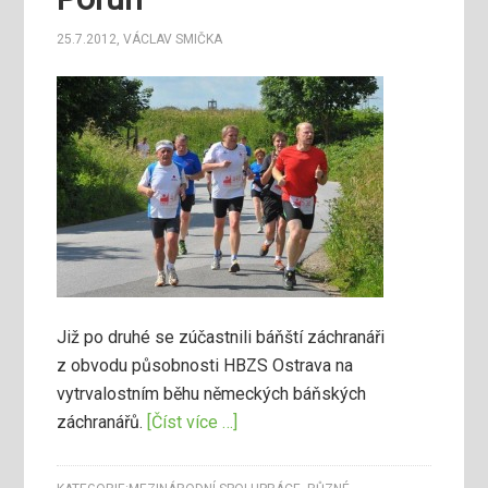
25.7.2012
,
VÁCLAV SMIČKA
Již po druhé se zúčastnili báňští záchranáři
z obvodu působnosti HBZS Ostrava na
vytrvalostním běhu německých báňských
záchranářů.
[Číst více …]