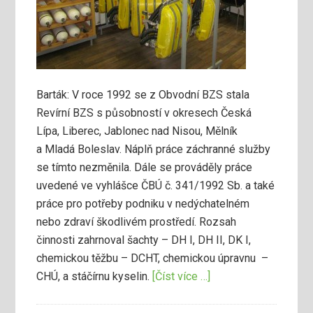
Barták: V roce 1992 se z Obvodní BZS stala
Revírní BZS s působností v okresech Česká
Lípa, Liberec, Jablonec nad Nisou, Mělník
a Mladá Boleslav. Náplň práce záchranné služby
se tímto nezměnila. Dále se prováděly práce
uvedené ve vyhlášce ČBÚ č. 341/1992 Sb. a také
práce pro potřeby podniku v nedýchatelném
nebo zdraví škodlivém prostředí. Rozsah
činnosti zahrnoval šachty – DH I, DH II, DK I,
chemickou těžbu – DCHT, chemickou úpravnu –
CHÚ, a stáčírnu kyselin.
[Číst více …]