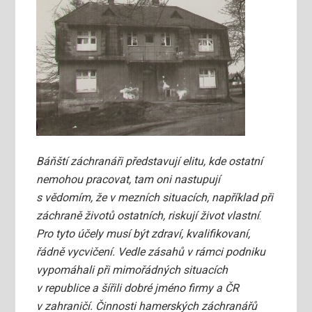
Báňští záchranáři představují elitu, kde ostatní
nemohou pracovat, tam oni nastupují
s vědomím, že v mezních situacích, například při
záchraně životů ostatních, riskují život vlastní
.
Pro tyto účely musí být zdraví, kvalifikovaní,
řádně vycvičení. Vedle zásahů v rámci podniku
vypomáhali při mimořádných situacích
v republice a šířili dobré jméno firmy a ČR
v zahraničí. Činnosti hamerských záchranářů