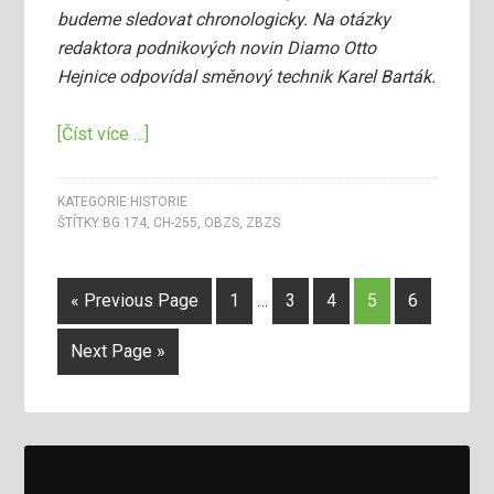
budeme sledovat chronologicky. Na otázky
redaktora podnikových novin Diamo Otto
Hejnice odpovídal směnový technik Karel Barták.
[Číst více …]
KATEGORIE:
HISTORIE
ŠTÍTKY:
BG 174
,
CH-255
,
OBZS
,
ZBZS
« Previous Page
1
…
3
4
5
6
Next Page »