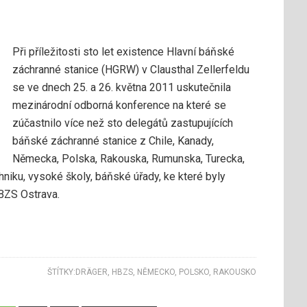
Při příležitosti sto let existence Hlavní báňské
záchranné stanice (HGRW) v Clausthal Zellerfeldu
se ve dnech 25. a 26. května 2011 uskutečnila
mezinárodní odborná konference na které se
zúčastnilo více než sto delegátů zastupujících
báňské záchranné stanice z Chile, Kanady,
Německa, Polska, Rakouska, Rumunska, Turecka,
hniku, vysoké školy, báňské úřady, ke které byly
BZS Ostrava.
ŠTÍTKY:
DRÄGER
,
HBZS
,
NĚMECKO
,
POLSKO
,
RAKOUSKO