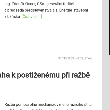
Ing. Zdeněk Osner, CSc., generální ředitel
a předseda představenstva a.s. Energie stavební
a báňská.
[Číst více …]
ŠTÍTKY:
BZS
,
HBZS
,
ŠTÁB
aha k postiženému při ražbě
Ražba pomocí plně mechanizovaného razícího štítu