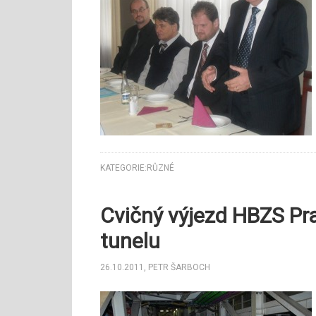
KATEGORIE:
RŮZNÉ
Cvičný výjezd HBZS Pr
tunelu
26.10.2011
,
PETR ŠARBOCH