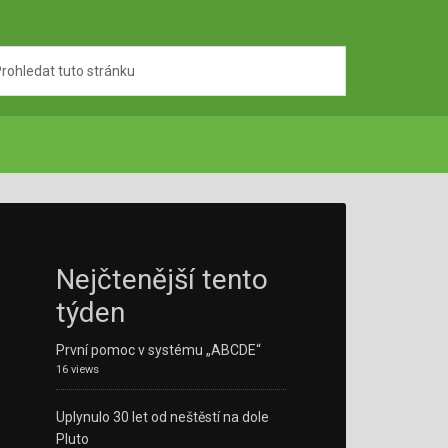
Nejčtenější tento
týden
První pomoc v systému „ABCDE“
16 views
Uplynulo 30 let od neštěstí na dole
Pluto