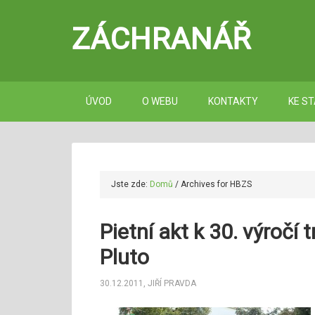
ZÁCHRANÁŘ
ÚVOD
O WEBU
KONTAKTY
KE ST
Jste zde:
Domů
/
Archives for HBZS
Pietní akt k 30. výročí
Pluto
30.12.2011
,
JIŘÍ PRAVDA