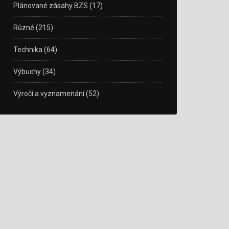
Plánované zásahy BZS
(17)
Různé
(215)
Technika
(64)
Výbuchy
(34)
Výročí a vyznamenání
(52)