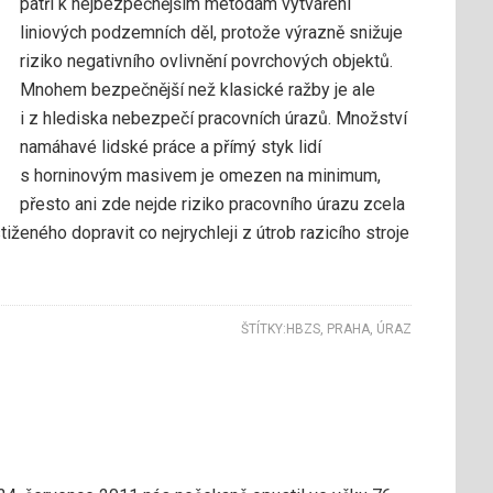
patří k nejbezpečnějším metodám vytváření
liniových podzemních děl, protože výrazně snižuje
riziko negativního ovlivnění povrchových objektů.
Mnohem bezpečnější než klasické ražby je ale
i z hlediska nebezpečí pracovních úrazů. Množství
namáhavé lidské práce a přímý styk lidí
s horninovým masivem je omezen na minimum,
přesto ani zde nejde riziko pracovního úrazu zcela
tiženého dopravit co nejrychleji z útrob razicího stroje
ŠTÍTKY:
HBZS
,
PRAHA
,
ÚRAZ