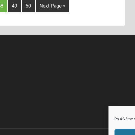
48
49
50
Next Page »
Používáme c