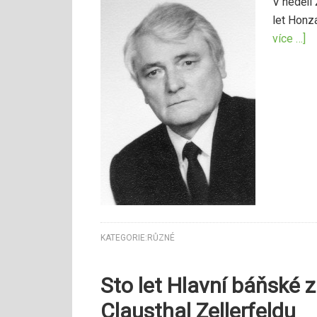
V neděli
let Honz
více …]
KATEGORIE:
RŮZNÉ
Sto let Hlavní báňské 
Clausthal Zellerfeldu