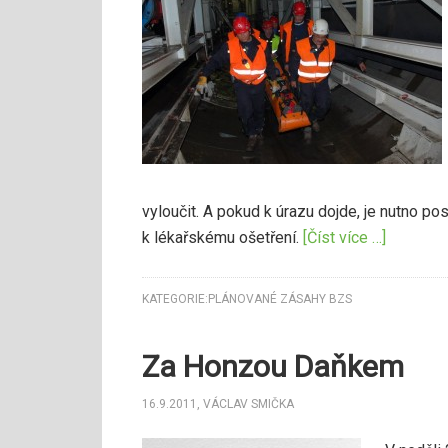
vyloučit. A pokud k úrazu dojde, je nutno pos
k lékařskému ošetření.
[Číst více …]
KATEGORIE:
PLÁNOVANÉ ZÁSAHY BZS
Za Honzou Daňkem
16.9.2011
,
VÁCLAV SMIČKA