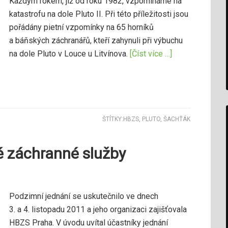
Každým rokem, již od roku 1982, vzpomínáme na
katastrofu na dole Pluto II. Při této příležitosti jsou
pořádány pietní vzpomínky na 65 horníků
a báňských záchranářů, kteří zahynuli při výbuchu
na dole Pluto v Louce u Litvínova.
[Číst více …]
ŠTÍTKY:
HBZS
,
PLUTO
,
ŠACHŤÁK
é záchranné služby
Podzimní jednání se uskutečnilo ve dnech
3. a 4. listopadu 2011 a jeho organizaci zajišťovala
HBZS Praha. V úvodu uvítal účastníky jednání