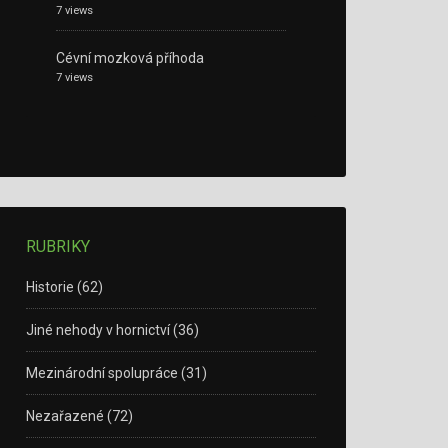
7 views
Cévní mozková příhoda
7 views
RUBRIKY
Historie
(62)
Jiné nehody v hornictví
(36)
Mezinárodní spolupráce
(31)
Nezařazené
(72)