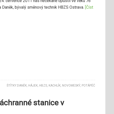
 24. července 2011 nás nečekaně opustil ve věku 76
a Daněk, bývalý směnový technik HBZS Ostrava.
[Číst
ŠTÍTKY:
DANĚK
,
HÁJEK
,
HBZS
,
KACHLÍK
,
NOVOMESKÝ
,
POTÁPĚČ
záchranné stanice v