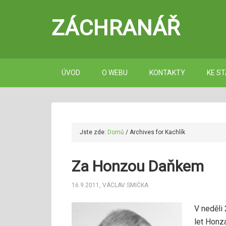
ZÁCHRANÁŘ
ÚVOD
O WEBU
KONTAKTY
KE ST
Jste zde:
Domů
/
Archives for Kachlík
Za Honzou Daňkem
16.9.2011
,
VÁCLAV SMIČKA
V neděli
let Honz