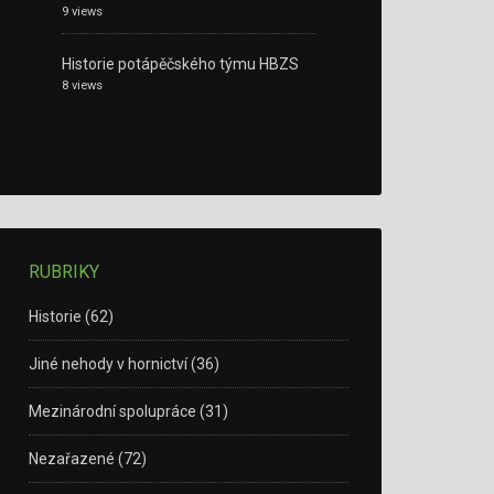
9 views
Historie potápěčského týmu HBZS
8 views
RUBRIKY
Historie
(62)
Jiné nehody v hornictví
(36)
Mezinárodní spolupráce
(31)
Nezařazené
(72)