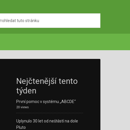
Nejčtenější tento
týden
První pomoc v systému „ABCDE“
20 views
Uplynulo 30 let od neštěstí na dole
Pluto