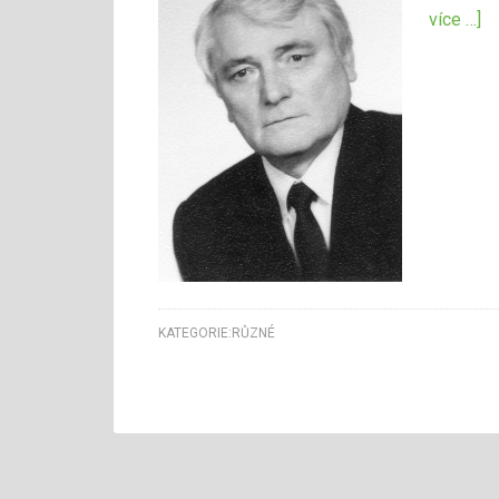
více …]
KATEGORIE:
RŮZNÉ