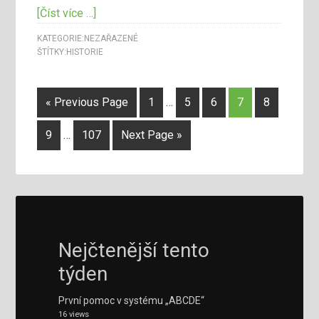
[Číst více …]
KATEGORIE:
NEZAŘAZENÉ
ŠTÍTKY:
HISTORIE
« Previous Page
1
…
5
6
7
8
9
…
107
Next Page »
Nejčtenější tento
týden
První pomoc v systému „ABCDE“
16 views