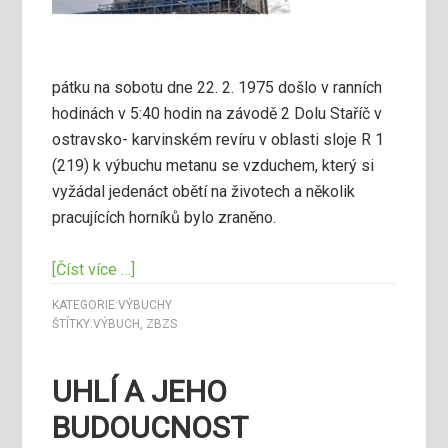
pátku na sobotu dne 22. 2. 1975 došlo v ranních
hodinách v 5:40 hodin na závodě 2 Dolu Staříč v
ostravsko- karvinském revíru v oblasti sloje R 1
(219) k výbuchu metanu se vzduchem, který si
vyžádal jedenáct obětí na životech a několik
pracujících horníků bylo zraněno.
[Číst více …]
KATEGORIE:
VÝBUCHY
ŠTÍTKY:
VÝBUCH
,
ZBZS
UHLÍ A JEHO
BUDOUCNOST