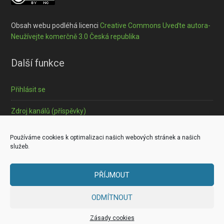
Obsah webu podléhá licenci
Creative Commons Uveďte autora-
Neužívejte komerčně 3.0 Česká republika
Další funkce
Přihlásit se
Zdroj kanálů (příspěvky)
Informace o souborech cookies
Používáme cookies k optimalizaci našich webových stránek a našich
služeb.
PŘÍJMOUT
Copyright © 2026 ·
Outreach Pro
on
Genesis Framework
·
ODMÍTNOUT
WordPress
·
Log in
Zásady cookies