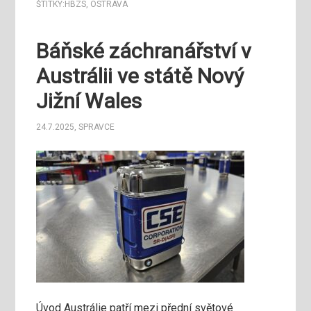
ŠTÍTKY:
HBZS
,
OSTRAVA
Báňské záchranářství v
Austrálii ve státě Nový
Jižní Wales
24.7.2025
,
SPRAVCE
Úvod Austrálie patří mezi přední světové