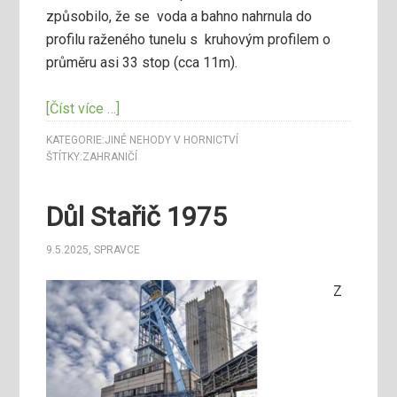
způsobilo, že se voda a bahno nahrnula do
profilu raženého tunelu s kruhovým profilem o
průměru asi 33 stop (cca 11m).
[Číst více …]
KATEGORIE:
JINÉ NEHODY V HORNICTVÍ
ŠTÍTKY:
ZAHRANIČÍ
Důl Stařič 1975
9.5.2025
,
SPRAVCE
Z