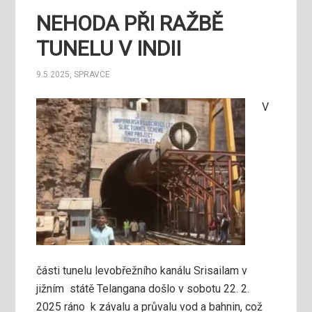
NEHODA PŘI RAŽBĚ
TUNELU V INDII
9.5.2025
,
SPRAVCE
V
části tunelu levobřežního kanálu Srisailam v
jižním státě Telangana došlo v sobotu 22. 2.
2025 ráno k závalu a průvalu vod a bahnin, což