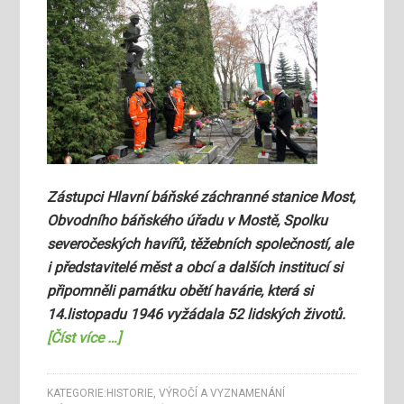
Zástupci Hlavní báňské záchranné stanice Most,
Obvodního báňského úřadu v Mostě, Spolku
severočeských havířů, těžebních společností, ale
i představitelé měst a obcí a dalších institucí si
připomněli památku obětí havárie, která si
14.listopadu 1946 vyžádala 52 lidských životů.
[Číst více …]
KATEGORIE:
HISTORIE
,
VÝROČÍ A VYZNAMENÁNÍ