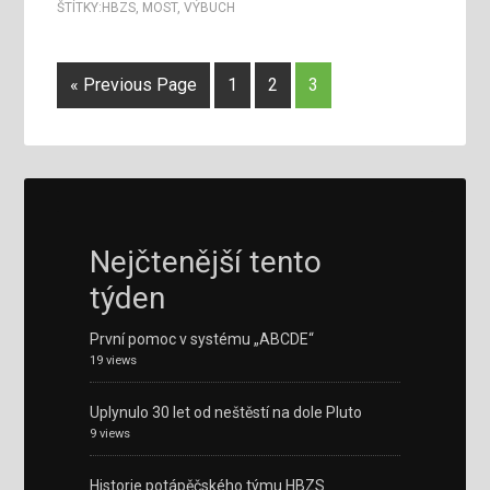
ŠTÍTKY:
HBZS
,
MOST
,
VÝBUCH
« Previous Page
1
2
3
Nejčtenější tento
týden
První pomoc v systému „ABCDE“
19 views
Uplynulo 30 let od neštěstí na dole Pluto
9 views
Historie potápěčského týmu HBZS