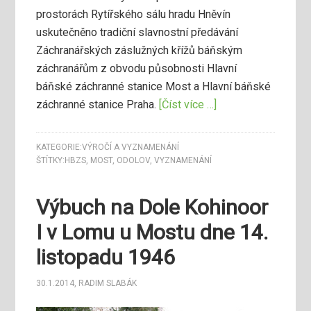
prostorách Rytířského sálu hradu Hněvín
uskutečněno tradiční slavnostní předávání
Záchranářských záslužných křížů báňským
záchranářům z obvodu působnosti Hlavní
báňské záchranné stanice Most a Hlavní báňské
záchranné stanice Praha.
[Číst více …]
KATEGORIE:
VÝROČÍ A VYZNAMENÁNÍ
ŠTÍTKY:
HBZS
,
MOST
,
ODOLOV
,
VYZNAMENÁNÍ
Výbuch na Dole Kohinoor
I v Lomu u Mostu dne 14.
listopadu 1946
30.1.2014
,
RADIM SLABÁK