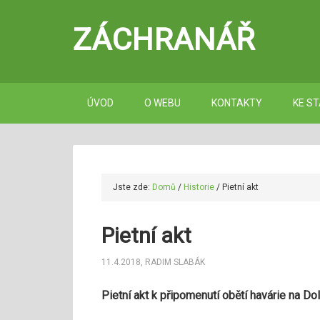
ZÁCHRANÁŘ
ÚVOD
O WEBU
KONTAKTY
KE ST
Jste zde:
Domů
/
Historie
/
Pietní akt
Pietní akt
11.4.2018
,
RADIM SLABÁK
Pietní akt k připomenutí obětí havárie na 