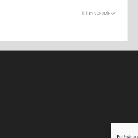
ŠTÍTKY:
VZPOMÍNKA
Používáme c