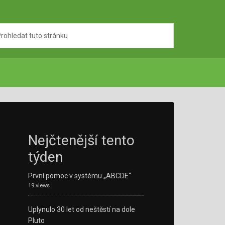
Nejčtenější tento
týden
První pomoc v systému „ABCDE“
19 views
Uplynulo 30 let od neštěstí na dole
Pluto