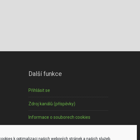
Další funkce
Přihlásit se
Zdroj kanálů (příspěvky)
Informace o souborech cookies
ookies k optimalizaci našich webových stránek a našich služeb.