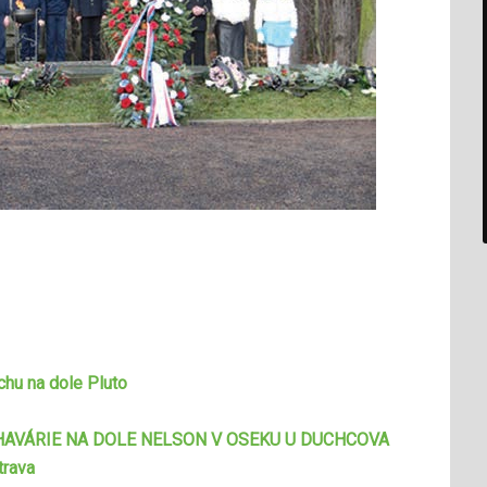
uchu na dole Pluto
 HAVÁRIE NA DOLE NELSON V OSEKU U DUCHCOVA
trava