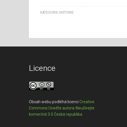
KATEGORIE:
HISTORIE
Licence
Obsah webu podléhá licenci
Creative
Commons Uveďte autora-Neužívejte
komerčně 3.0 Česká republika