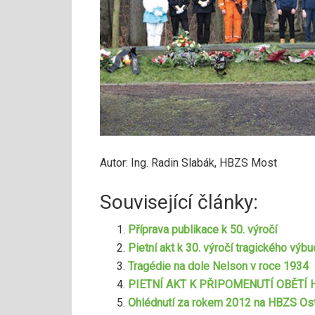
Autor: Ing. Radin Slabák, HBZS Most
Související články:
Příprava publikace k 50. výročí
Pietní akt k 30. výročí tragického výb
Tragédie na dole Nelson v roce 1934
PIETNÍ AKT K PŘIPOMENUTÍ OBĚTÍ
Ohlédnutí za rokem 2012 na HBZS Os