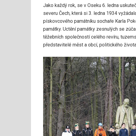
Jako každý rok, se v Oseku 6. ledna uskutečni
severu Čech, která si 3. ledna 1934 vyžádala 
pískovcového památníku sochaře Karla Pokor
památky. Uctění památky zesnulých se zúča
těžebních společností celého revíru, tuzemsk
představitelé měst a obcí, politického života 