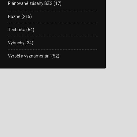
Plánované zásahy BZS
(17)
Různé
(215)
Technika
(64)
Výbuchy
(34)
Výročí a vyznamenání
(52)