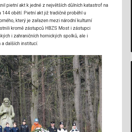
l pietní akt k jedné z největších důlních katastrof na
144 obětí. Pietní akt již tradičně proběhl u
ného, který je zařazen mezi národní kulturní
stnili kromě zástupců HBZS Most i zástupci
ých i zahraničních hornických spolků, ale i
a dalších institucí.