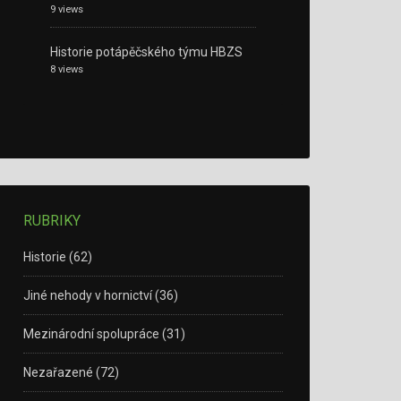
9 views
Historie potápěčského týmu HBZS
8 views
RUBRIKY
Historie
(62)
Jiné nehody v hornictví
(36)
Mezinárodní spolupráce
(31)
Nezařazené
(72)