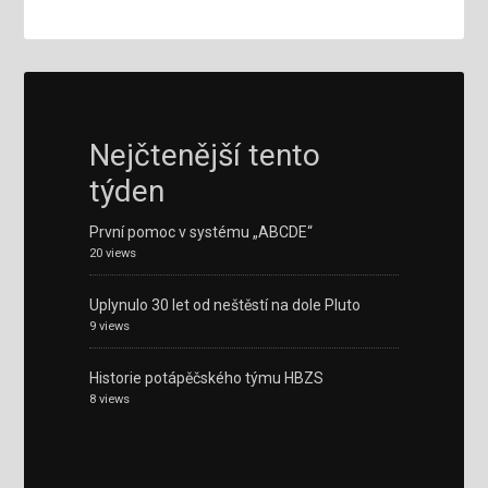
Nejčtenější tento
týden
První pomoc v systému „ABCDE“
20 views
Uplynulo 30 let od neštěstí na dole Pluto
9 views
Historie potápěčského týmu HBZS
8 views