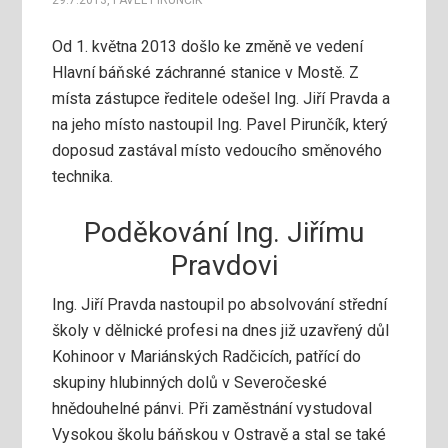
29.7.2013
,
PAVEL PIRUNČÍK
Od 1. května 2013 došlo ke změně ve vedení
Hlavní báňské záchranné stanice v Mostě. Z
místa zástupce ředitele odešel Ing. Jiří Pravda a
na jeho místo nastoupil Ing. Pavel Pirunčík, který
doposud zastával místo vedoucího směnového
technika.
Poděkování Ing. Jiřímu
Pravdovi
Ing. Jiří Pravda nastoupil po absolvování střední
školy v dělnické profesi na dnes již uzavřený důl
Kohinoor v Mariánských Radčicích, patřící do
skupiny hlubinných dolů v Severočeské
hnědouhelné pánvi. Při zaměstnání vystudoval
Vysokou školu báňskou v Ostravě a stal se také