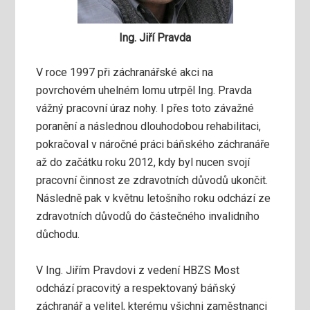
Ing. Jiří Pravda
V roce 1997 při záchranářské akci na
povrchovém uhelném lomu utrpěl Ing. Pravda
vážný pracovní úraz nohy. I přes toto závažné
poranění a následnou dlouhodobou rehabilitaci,
pokračoval v náročné práci báňského záchranáře
až do začátku roku 2012, kdy byl nucen svojí
pracovní činnost ze zdravotních důvodů ukončit.
Následně pak v květnu letošního roku odchází ze
zdravotních důvodů do částečného invalidního
důchodu.
V Ing. Jiřím Pravdovi z vedení HBZS Most
odchází pracovitý a respektovaný báňský
záchranář a velitel, kterému všichni zaměstnanci