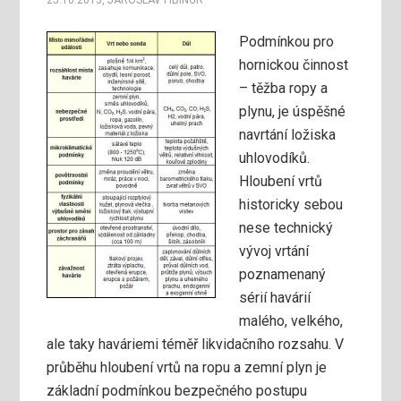
25.10.2013
,
JAROSLAV FIBINGR
Podmínkou pro
hornickou činnost
– těžba ropy a
plynu, je úspěšné
navrtání ložiska
uhlovodíků.
Hloubení vrtů
historicky sebou
nese technický
vývoj vrtání
poznamenaný
sérií havárií
malého, velkého,
ale taky haváriemi téměř likvidačního rozsahu. V
průběhu hloubení vrtů na ropu a zemní plyn je
základní podmínkou bezpečného postupu