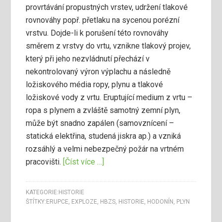
provrtávání propustných vrstev, udržení tlakové
rovnováhy popř. přetlaku na sycenou porézní
vrstvu. Dojde-li k porušení této rovnováhy
směrem z vrstvy do vrtu, vznikne tlakový projev,
který při jeho nezvládnutí přechází v
nekontrolovaný výron výplachu a následně
ložiskového média ropy, plynu a tlakové
ložiskové vody z vrtu. Eruptující medium z vrtu –
ropa s plynem a zvláště samotný zemní plyn,
může být snadno zapálen (samovznícení –
statická elektřina, studená jiskra ap.) a vzniká
rozsáhlý a velmi nebezpečný požár na vrtném
pracovišti.
[Číst více …]
KATEGORIE:
HISTORIE
ŠTÍTKY:
ERUPCE
,
EXPLOZE
,
HBZS
,
HISTORIE
,
HODONÍN
,
PLYN