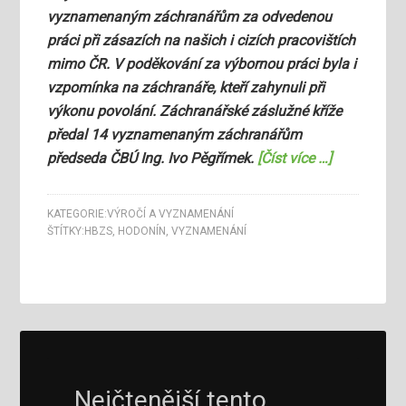
vyznamenaným záchranářům za odvedenou
práci při zásazích na našich i cizích pracovištích
mimo ČR. V poděkování za výbornou práci byla i
vzpomínka na záchranáře, kteří zahynuli při
výkonu povolání. Záchranářské záslužné kříže
předal 14 vyznamenaným záchranářům
předseda ČBÚ Ing. Ivo Pěgřímek.
[Číst více …]
KATEGORIE:
VÝROČÍ A VYZNAMENÁNÍ
ŠTÍTKY:
HBZS
,
HODONÍN
,
VYZNAMENÁNÍ
Nejčtenější tento