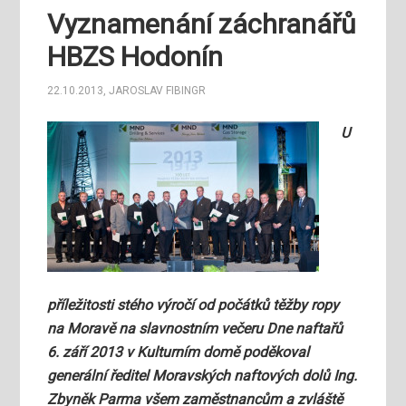
Vyznamenání záchranářů
HBZS Hodonín
22.10.2013
,
JAROSLAV FIBINGR
U
příležitosti stého výročí od počátků těžby ropy
na Moravě na slavnostním večeru Dne naftařů
6. září 2013 v Kulturním domě poděkoval
generální ředitel Moravských naftových dolů Ing.
Zbyněk Parma všem zaměstnancům a zvláště