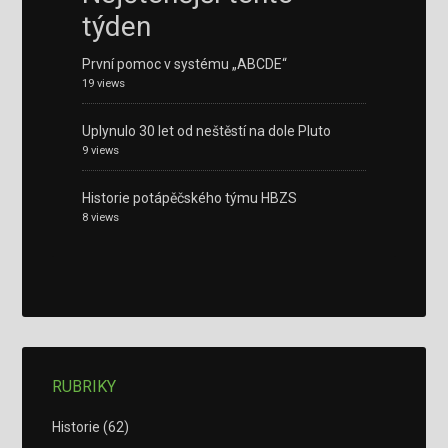
týden
První pomoc v systému „ABCDE“
19 views
Uplynulo 30 let od neštěstí na dole Pluto
9 views
Historie potápěčského týmu HBZS
8 views
RUBRIKY
Historie
(62)