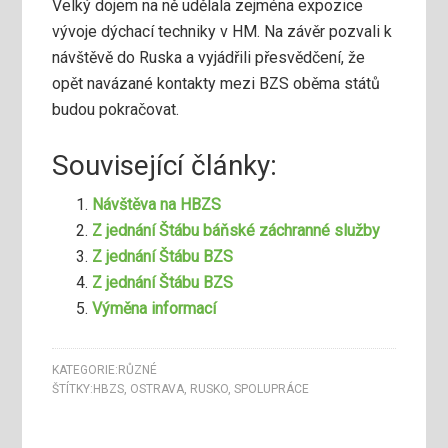
Velký dojem na ně udělala zejména expozice
vývoje dýchací techniky v HM. Na závěr pozvali k
návštěvě do Ruska a vyjádřili přesvědčení, že
opět navázané kontakty mezi BZS oběma států
budou pokračovat.
Související články:
Návštěva na HBZS
Z jednání Štábu báňské záchranné služby
Z jednání Štábu BZS
Z jednání Štábu BZS
Výměna informací
KATEGORIE:
RŮZNÉ
ŠTÍTKY:
HBZS
,
OSTRAVA
,
RUSKO
,
SPOLUPRÁCE