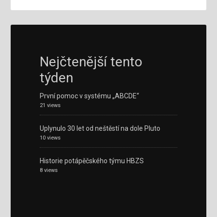
Nejčtenější tento
týden
První pomoc v systému „ABCDE“
21 views
Uplynulo 30 let od neštěstí na dole Pluto
10 views
Historie potápěčského týmu HBZS
8 views