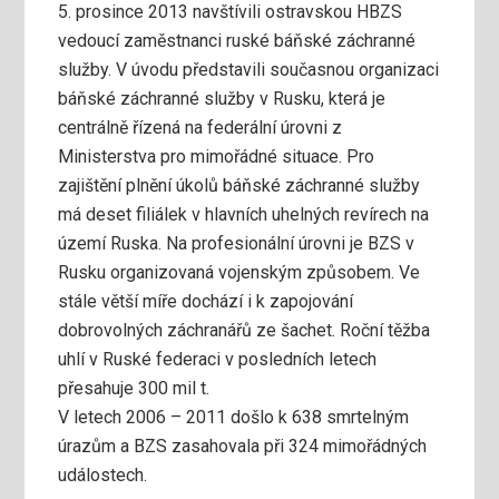
5. prosince 2013 navštívili ostravskou HBZS
vedoucí zaměstnanci ruské báňské záchranné
služby.
V úvodu představili současnou organizaci
báňské záchranné služby v Rusku, která je
centrálně řízená na federální úrovni z
Ministerstva pro mimořádné situace. Pro
zajištění plnění úkolů báňské záchranné služby
má deset filiálek v hlavních uhelných revírech na
území Ruska. Na profesionální úrovni je BZS v
Rusku organizovaná vojenským způsobem. Ve
stále větší míře dochází i k zapojování
dobrovolných záchranářů ze šachet. Roční těžba
uhlí v Ruské federaci v posledních letech
přesahuje 300 mil t.
V letech 2006 – 2011 došlo k 638 smrtelným
úrazům a BZS zasahovala při 324 mimořádných
událostech.