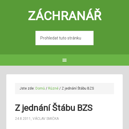
ZÁCHRANÁŘ
Jste zde:
Domů
/
Různé
/
Z jednání Štábu BZS
Z jednání Štábu BZS
24.8.2011
,
VÁCLAV SMIČKA