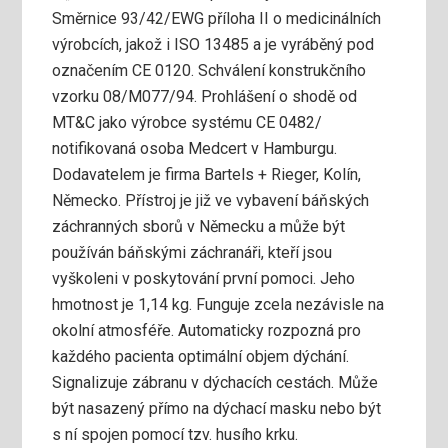
Směrnice 93/42/EWG příloha II o medicinálních
výrobcích, jakož i ISO 13485 a je vyráběný pod
označením CE 0120. Schválení konstrukčního
vzorku 08/M077/94. Prohlášení o shodě od
MT&C jako výrobce systému CE 0482/
notifikovaná osoba Medcert v Hamburgu.
Dodavatelem je firma Bartels + Rieger, Kolín,
Německo. Přístroj je již ve vybavení báňských
záchranných sborů v Německu a může být
používán báňskými záchranáři, kteří jsou
vyškoleni v poskytování první pomoci. Jeho
hmotnost je 1,14 kg. Funguje zcela nezávisle na
okolní atmosféře. Automaticky rozpozná pro
každého pacienta optimální objem dýchání.
Signalizuje zábranu v dýchacích cestách. Může
být nasazený přímo na dýchací masku nebo být
s ní spojen pomocí tzv. husího krku.