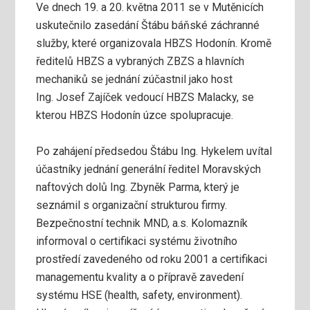
Ve dnech 19. a 20. května 2011 se v Mutěnicích
uskutečnilo zasedání Štábu báňské záchranné
služby, které organizovala HBZS Hodonín.
Kromě
ředitelů HBZS a vybraných ZBZS a hlavních
mechaniků se jednání zúčastnil jako host
Ing. Josef Zajíček vedoucí HBZS Malacky, se
kterou HBZS Hodonín úzce spolupracuje.
Po zahájení předsedou Štábu Ing. Hykelem uvítal
účastníky jednání generální ředitel Moravských
naftových dolů Ing. Zbyněk Parma, který je
seznámil s organizační strukturou firmy.
Bezpečnostní technik MND, a.s. Kolomazník
informoval o certifikaci systému životního
prostředí zavedeného od roku 2001 a certifikaci
managementu kvality a o přípravě zavedení
systému HSE (health, safety, environment).