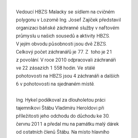
Vedoucí HBZS Malacky se sídlem na cvičném
polygonu v Lozorně Ing. Josef Zajíček představil
organizaci báňské záchranné služby v naftovém
průmyslu u našich sousedů a aktivity HBZS.
V jejím obvodu působnosti jsou dvě ZBZS.
Celkový počet záchranářů je 77. Z toho je 21
z povolání. V roce 2010 odpracovali záchranáři
ve 22 zásazích 1 558 hodin. Ve stálé
pohotovosti na HBZS jsou 4 záchranáři a dalších
6 v pohotovosti na sjednaném místě.
Ing. Hykel poděkoval za dlouholetou práci
tajemníkovi Štábu Vladimíru Heroldovi při
příležitosti jeho odchodu do důchodu ke 30.
červnu 2011 a předal mu na památku malý dárek
od ostatních členů Štábu. Na místo hlavního