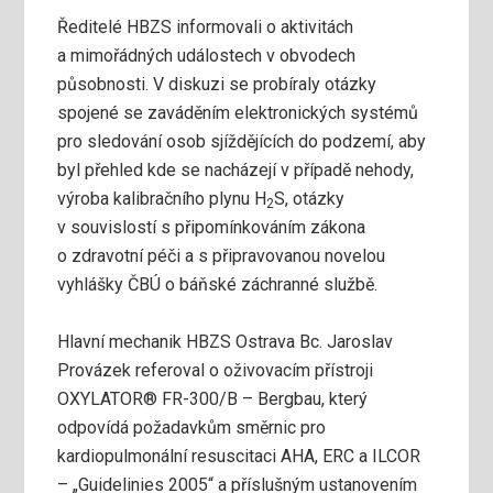
Ředitelé HBZS informovali o aktivitách
a mimořádných událostech v obvodech
působnosti. V diskuzi se probíraly otázky
spojené se zaváděním elektronických systémů
pro sledování osob sjíždějících do podzemí, aby
byl přehled kde se nacházejí v případě nehody,
výroba kalibračního plynu H
S, otázky
2
v souvislostí s připomínkováním zákona
o zdravotní péči a s připravovanou novelou
vyhlášky ČBÚ o báňské záchranné službě.
Hlavní mechanik HBZS Ostrava Bc. Jaroslav
Provázek referoval o oživovacím přístroji
OXYLATOR® FR-300/B – Bergbau, který
odpovídá požadavkům směrnic pro
kardiopulmonální resuscitaci AHA, ERC a ILCOR
– „Guidelinies 2005“ a příslušným ustanovením