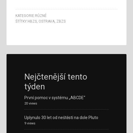
KATEGORIE:
RŮZNÉ
ŠTÍTKY:
HBZS
,
OSTRAVA
,
ZBZS
Nejčtenější tento
týden
První pomoc v systému „ABCDE“
20 views
Uplynulo 30 let od neštěstí na dole Pluto
9 views