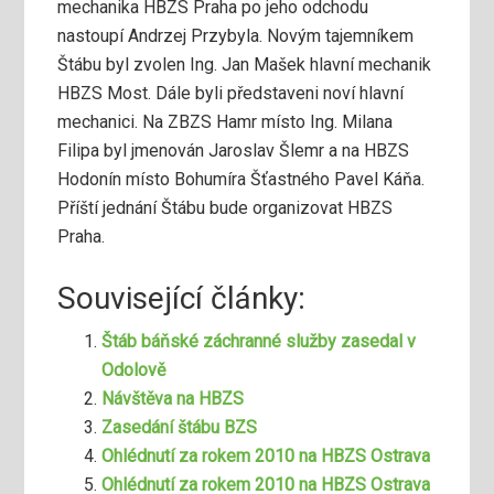
mechanika HBZS Praha po jeho odchodu
nastoupí Andrzej ­Przybyla. Novým tajemníkem
Štábu byl zvolen Ing. Jan Mašek hlavní mechanik
HBZS Most. Dále byli představeni noví hlavní
mechanici. Na ZBZS Hamr místo Ing. Milana
Filipa byl jmenován Jaroslav Šlemr a na HBZS
Hodonín místo Bohumíra Šťastného Pavel Káňa.
Příští jednání Štábu bude organizovat HBZS
Praha.
Související články:
Štáb báňské záchranné služby zasedal v
Odolově
Návštěva na HBZS
Zasedání štábu BZS
Ohlédnutí za rokem 2010 na HBZS Ostrava
Ohlédnutí za rokem 2010 na HBZS Ostrava