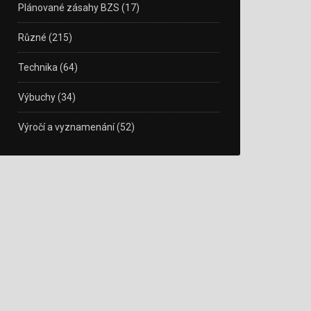
Plánované zásahy BZS
(17)
Různé
(215)
Technika
(64)
Výbuchy
(34)
Výročí a vyznamenání
(52)