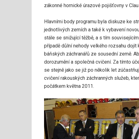
zákonné hornické úrazové pojišťovny v Claus
Hlavními body programu byla diskuze ke str
jednotlivých zemích a také k vybavení novo
stále se snižující těžbě, a s tím souvisejí
případě důlní nehody velkého rozsahu dojít
báňských záchranářů ze sousední země. Aby
dorozumění a společná cvičení. Za tímto ú
se stejně jako se již po několik let zúčastň
cvičení rakouských záchranných služeb, kte
počátkem května 2011.