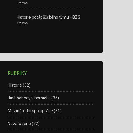
9 views
Historie potápěčského týmu HBZS
8 views
RUBRIKY
Historie
(62)
Jiné nehody v hornictví
(36)
Mezinárodní spolupráce
(31)
Nezařazené
(72)