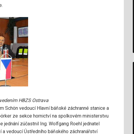
e.
s vedením HBZS Ostrava
lm Schön vedoucí Hlavní báňské záchranné stanice a
örker ze sekce hornictví na spolkovém ministerstvu
 jednání zúčastnil Ing. Wolfgang Roehl jednatel
 a vedoucí Ústředního báňského záchranářství