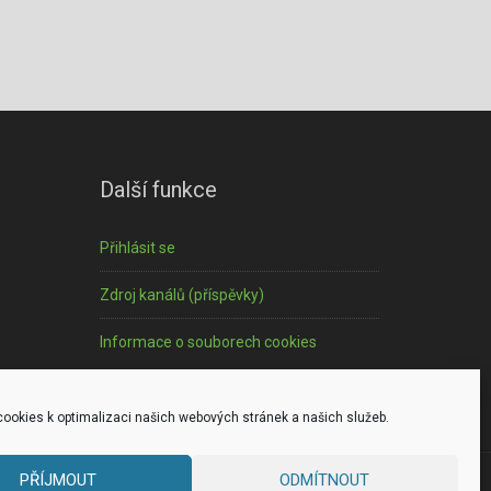
Další funkce
Přihlásit se
Zdroj kanálů (příspěvky)
Informace o souborech cookies
ookies k optimalizaci našich webových stránek a našich služeb.
PŘÍJMOUT
ODMÍTNOUT