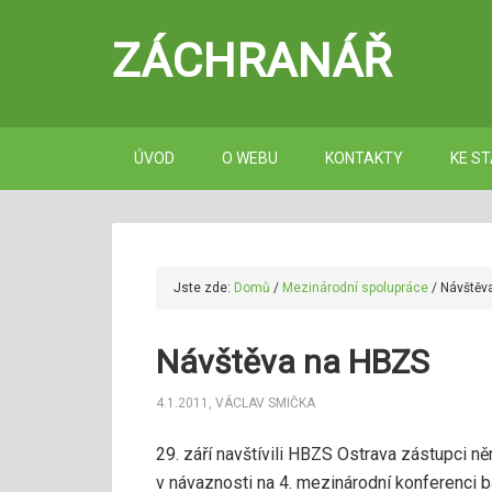
ZÁCHRANÁŘ
ÚVOD
O WEBU
KONTAKTY
KE ST
Jste zde:
Domů
/
Mezinárodní spolupráce
/
Návštěv
Návštěva na HBZS
4.1.2011
,
VÁCLAV SMIČKA
29. září navštívili HBZS Ostrava zástupci 
v návaznosti na 4. mezinárodní konferenci 