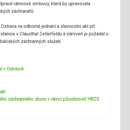
přípravě rámcové smlouvy, která by upravovala
kých záchranářů.
strava na odborné jednání a slavnostní akt při
 stanice v Clausthal Zellerfeldu a zároveň je požádal o
 báňských záchranných služeb.
l v Odolově
uje
ého záchranného sboru v rámci působnosti HBZS