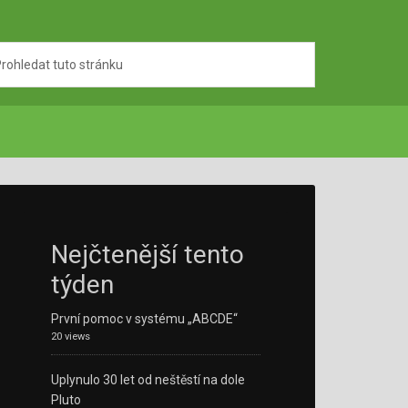
Nejčtenější tento
týden
První pomoc v systému „ABCDE“
20 views
Uplynulo 30 let od neštěstí na dole
Pluto