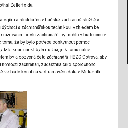
thal Zellerfeldu.
ategiím a strukturám v báňské záchranné službě v
u dýchací a záchranářskou technikou. Vzhledem ke
cím snižováním počtu záchranářů, by mohlo v budoucnu v
 k tomu, že by bylo potřeba poskytnout pomoc
 tato součinnost byla možná, je k tomu nutné
čelem byla pozvaná četa záchranářů HBZS Ostrava, aby
ují němečtí záchranáři, zúčastnila také společného
ré se bude konat na wolframovém dole v Mittersillu