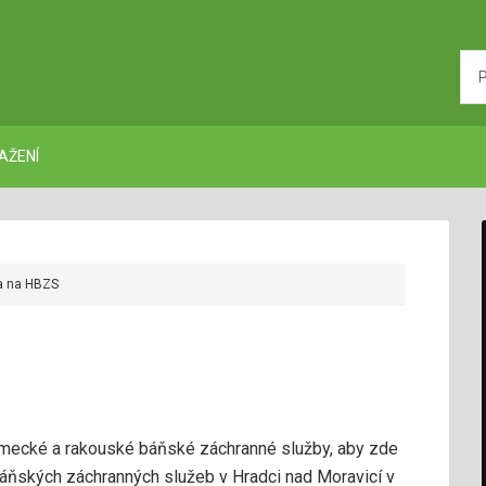
AŽENÍ
a na HBZS
německé a rakouské báňské záchranné služby, aby zde
báňských záchranných služeb v Hradci nad Moravicí v