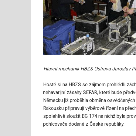
Hlavní mechanik HBZS Ostrava Jaroslav Pr
Hosté si na HBZS se zájmem prohlédli zách
nehavarijní zásahy SEFAR, které bude před
Německu již proběhla obměna osvědčených d
Rakousku připravují výběrové řízení na přec
spolehlivě sloužit BG 174 na nichž byla pro
pohlcovače dodané z České republiky.