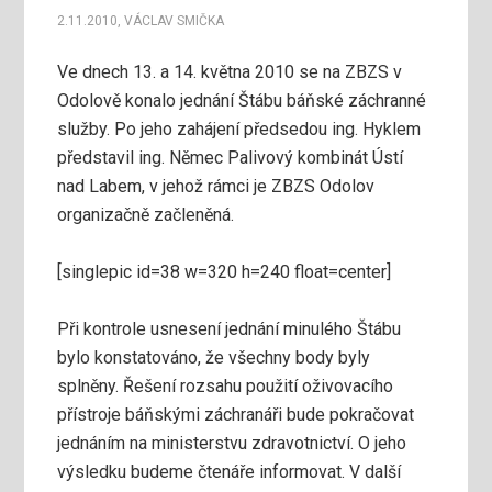
2.11.2010
,
VÁCLAV SMIČKA
Ve dnech 13. a 14. května 2010 se na ZBZS v
Odolově konalo jednání Štábu báňské záchranné
služby. Po jeho zahájení předsedou ing. Hyklem
představil ing. Němec Palivový kombinát Ústí
nad Labem, v jehož rámci je ZBZS Odolov
organizačně začleněná.
[singlepic id=38 w=320 h=240 float=center]
Při kontrole usnesení jednání minulého Štábu
bylo konstatováno, že všechny body byly
splněny. Řešení rozsahu použití oživovacího
přístroje báňskými záchranáři bude pokračovat
jednáním na ministerstvu zdravotnictví. O jeho
výsledku budeme čtenáře informovat. V další