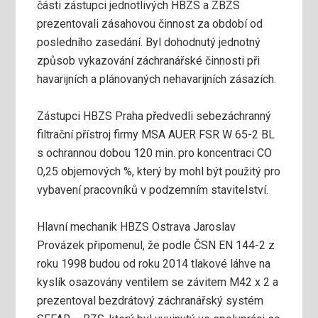
části zástupci jednotlivých HBZS a ZBZS
prezentovali zásahovou činnost za období od
posledního zasedání. Byl dohodnutý jednotný
způsob vykazování záchranářské činnosti při
havarijních a plánovaných nehavarijních zásazích.
Zástupci HBZS Praha předvedli sebezáchranný
filtrační přístroj firmy MSA AUER FSR W 65-2 BL
s ochrannou dobou 120 min. pro koncentraci CO
0,25 objemových %, který by mohl být použitý pro
vybavení pracovníků v podzemním stavitelství.
Hlavní mechanik HBZS Ostrava Jaroslav
Provázek připomenul, že podle ČSN EN 144-2 z
roku 1998 budou od roku 2014 tlakové láhve na
kyslík osazovány ventilem se závitem M42 x 2 a
prezentoval bezdrátový záchranářský systém