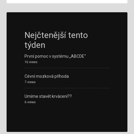
Nejčtenější tento
týden
První pomoc v systému „ABCDE“
16 views
Cévní mozková příhoda
7 views
Umíme stavět krvácení??
6 views