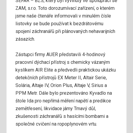
SEFAR – BZS, který byl vyvinutý ve spolupráci se
ZAM, s.r.o. Toto dorozumívací zařízení, o kterém
jsme naše čtenáře informovali v minulém čísle
listovky se bude používat k bezdrátovému
spojení záchranářů při plánovaných nehavarijních
zásazích.
Zástupci firmy AUER představili 4-hodinový
pracovní dýchací přístroj s chemicky vázaným
kyslíkem AIR Elite a předvedli praktickou ukázku
detekčních přístrojů EX Meter II, Altair Serie,
Solária, Altaje IV, Orion Plus, Altaje V, Sirius a
PPM Metr. Dále bylo prezentováno Kyvadlo na
štole Ida pro nepřímá měření napětí a predikce
zemětřesení, likvidace jámy Tmavý důl,
zkušenosti záchranářů s hasícími bombami a
společné cvičení na ropoplynovém vrtu.