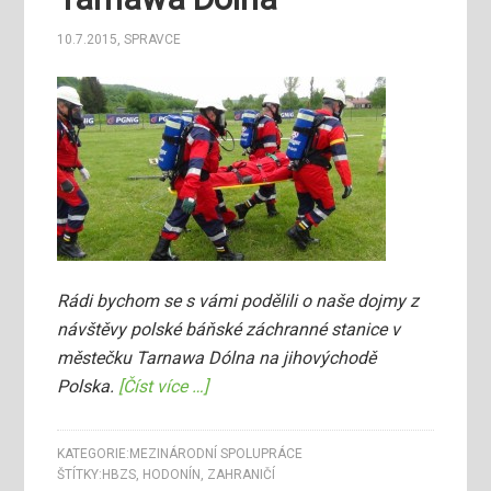
10.7.2015
,
SPRAVCE
Rádi bychom se s vámi podělili o naše dojmy z
návštěvy polské báňské záchranné stanice v
městečku Tarnawa Dólna na jihovýchodě
Polska.
[Číst více …]
KATEGORIE:
MEZINÁRODNÍ SPOLUPRÁCE
ŠTÍTKY:
HBZS
,
HODONÍN
,
ZAHRANIČÍ