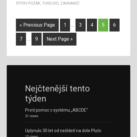
ŠTÍTKY:
POŽÁR
,
TURECKO
,
ZAHRANIČÍ
« Previous Page
1
…
3
4
5
6
7
…
9
Next Page »
Nejčtenější tento
týden
První pomoc v systému „ABCDE“
21 views
Uplynulo 30 let od neštěstí na dole Pluto
10 views