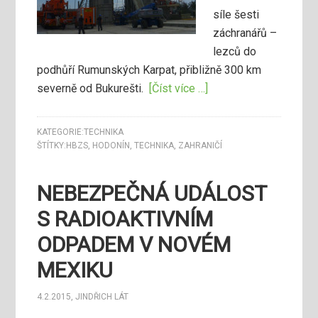
síle šesti
záchranářů –
lezců do
podhůří Rumunských Karpat, přibližně 300 km
severně od Bukurešti.
[Číst více …]
KATEGORIE:
TECHNIKA
ŠTÍTKY:
HBZS
,
HODONÍN
,
TECHNIKA
,
ZAHRANIČÍ
NEBEZPEČNÁ UDÁLOST
S RADIOAKTIVNÍM
ODPADEM V NOVÉM
MEXIKU
4.2.2015
,
JINDŘICH LÁT