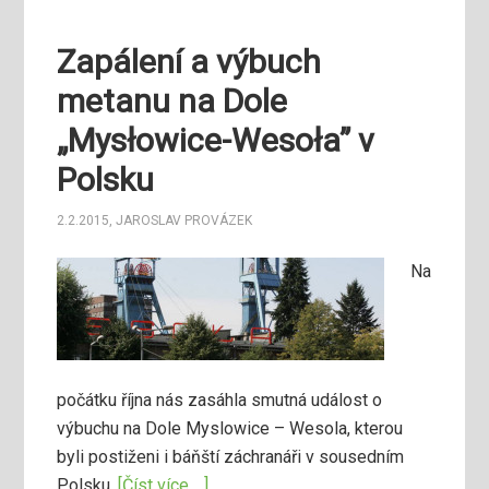
Zapálení a výbuch
metanu na Dole
„Mysłowice-Wesoła” v
Polsku
2.2.2015
,
JAROSLAV PROVÁZEK
Na
počátku října nás zasáhla smutná událost o
výbuchu na Dole Myslowice – Wesola, kterou
byli postiženi i báňští záchranáři v sousedním
Polsku.
[Číst více …]