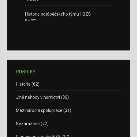
Historie potápěčského týmu HBZS
8 views
RUBRIKY
Historie
(62)
Jiné nehody v hornictví
(36)
Mezinárodní spolupráce
(31)
Nezařazené
(72)
Plánované zásahy BZS
(17)