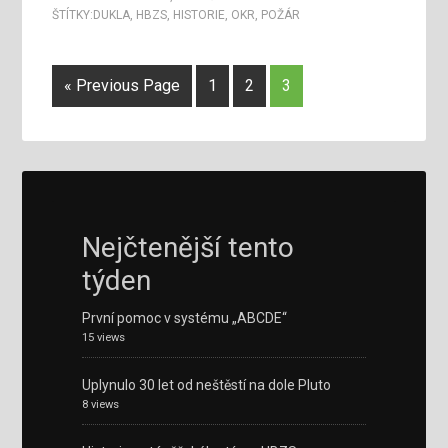
ŠTÍTKY:
DUKLA
,
HBZS
,
HISTORIE
,
OKR
,
POŽÁR
« Previous Page
1
2
3
Nejčtenější tento
týden
První pomoc v systému „ABCDE“
15 views
Uplynulo 30 let od neštěstí na dole Pluto
8 views