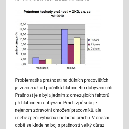
23.1.2013
,
GIBESOVÁ BEÁTA
AND
JINDŘICH LÁT
Problematika prašnosti na důlních pracovištích
je známa už od počátků hlubinného dobývání uhlí.
Prašnost je a byla jedním z omezujících faktorů
při hlubinném dobývání. Prach způsobuje
nejenom zdravotní ohrožení pracovníků, ale
i nebezpečí výbuchu uhelného prachu. V dnešní
době se klade na boj s prašností velký důraz.