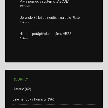
První pomoc v systému „ABCDE“
19 views
Uplynulo 30 let od neštěstí na dole Pluto
9 views
Historie potápěčského týmu HBZS
8 views
RUBRIKY
Historie
(62)
Jiné nehody v hornictví
(36)