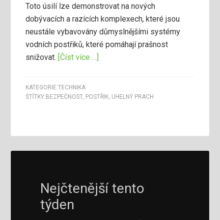
Toto úsilí lze demonstrovat na nových
dobývacích a razících komplexech, které jsou
neustále vybavovány důmyslnějšími systémy
vodních postřiků, které pomáhají prašnost
snižovat.
[Číst více …]
KATEGORIE:
TECHNIKA
ŠTÍTKY:
BEZPEČNOST
,
POSTŘIK
,
UHELNÝ PRACH
Nejčtenější tento
týden