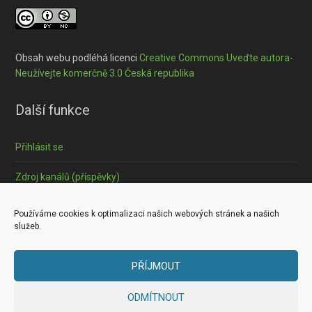
Obsah webu podléhá licenci
Creative Commons Uveďte autora-
Neužívejte komerčně 3.0 Česká republika
Další funkce
Přihlásit se
Zdroj kanálů (příspěvky)
Informace o souborech cookies
Používáme cookies k optimalizaci našich webových stránek a našich
služeb.
PŘÍJMOUT
Copyright © 2026 ·
Outreach Pro
on
Genesis Framework
·
ODMÍTNOUT
WordPress
·
Log in