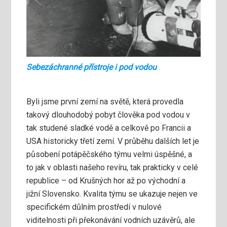
Sebezáchranné přístroje i pod vodou
Byli jsme první zemí na světě, která provedla
takový dlouhodobý pobyt člověka pod vodou v
tak studené sladké vodě a celkově po Francii a
USA historicky třetí zemí. V průběhu dalších let je
působení potápěčského týmu velmi úspěšné, a
to jak v oblasti našeho revíru, tak prakticky v celé
republice – od Krušných hor až po východní a
jižní Slovensko. Kvalita týmu se ukazuje nejen ve
specifickém důlním prostředí v nulové
viditelnosti při překonávání vodních uzávěrů, ale