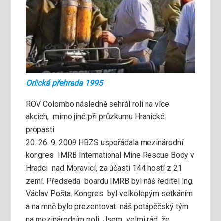
Orlická přehrada 1995
ROV Colombo následně sehrál roli na více
akcích, mimo jiné při průzkumu Hranické
propasti.
20.˗26. 9. 2009 HBZS uspořádala mezinárodní
kongres IMRB International Mine Rescue Body v
Hradci nad Moravicí, za účasti 144 hostí z 21
zemí. Předseda boardu IMRB byl náš ředitel Ing.
Václav Pošta. Kongres byl velkolepým setkáním
a na mně bylo prezentovat náš potápěčský tým
na mezinárodním poli. Jsem velmi rád, že