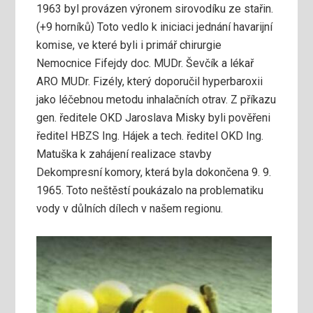
1963 byl provázen výronem sirovodíku ze stařin.
(+9 horníků) Toto vedlo k iniciaci jednání havarijní
komise, ve které byli i primář chirurgie
Nemocnice Fifejdy doc. MUDr. Ševčík a lékař
ARO MUDr. Fizély, který doporučil hyperbaroxii
jako léčebnou metodu inhalačních otrav. Z příkazu
gen. ředitele OKD Jaroslava Misky byli pověřeni
ředitel HBZS Ing. Hájek a tech. ředitel OKD Ing.
Matuška k zahájení realizace stavby
Dekompresní komory, která byla dokončena 9. 9.
1965. Toto neštěstí poukázalo na problematiku
vody v důlních dílech v našem regionu.