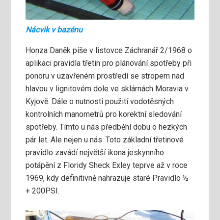
Nácvik v bazénu
Honza Daněk píše v listovce Záchranář 2/1968 o
aplikaci pravidla třetin pro plánování spotřeby při
ponoru v uzavřeném prostředí se stropem nad
hlavou v lignitovém dole ve sklárnách Moravia v
Kyjově. Dále o nutnosti použití vodotěsných
kontrolních manometrů pro korektní sledování
spotřeby. Tímto u nás předběhl dobu o hezkých
pár let. Ale nejen u nás. Toto základní třetinové
pravidlo zavádí největší ikona jeskynního
potápění z Floridy Sheck Exley teprve až v roce
1969, kdy definitivně nahrazuje staré Pravidlo ½
+ 200PSI.