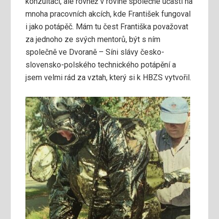
konzultací, ale rovněž v rovině společné účasti na
mnoha pracovních akcích, kde František fungoval
i jako potápěč. Mám tu čest Františka považovat
za jednoho ze svých mentorů, být s ním
společně ve Dvoraně – Síni slávy česko-
slovensko-polského technického potápění a
jsem velmi rád za vztah, který si k HBZS vytvořil.