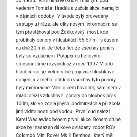
50 metrů. Kriminalisté oslovili náš tým pod
vedením Tomáše Hradila a začala akce, nemající
v dějinách obdoby. V úvodu byly provedeny
sestupy u hráze, ale díky novým informacím se
tým přestěhoval pod Žďákovský most, kde
probíhaly ponory v hloubkách 55˗57 m, s časem
na dně 20 min. Je třeba říci, že všechny ponory
byly se vzduchem. Potápění s heliovými
směsmi jsme rozvinuli až v roce 1997. V této
hloubce se již velmi silně projevuje hloubkové
opojení a z mého pohledu všechny tyto ponory
byly mimořádné. Vím o čem hovořím, sám jsem v
mládí dělal vzduchové ponory do hloubek přes
100m, ale ve zcela jiných podmínkách a při zcela
jiné viditelnosti pod vodou. První sud nalezl
Karel Waclawiec během první akce. Během druhé
akce byl nasazen dálkově ovládaný robot ROV
Colombo Mini Rover Mk II Benthos, který měl