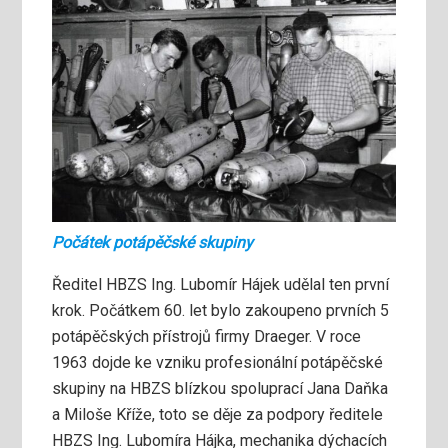
Počátek potápěčské skupiny
Ředitel HBZS Ing. Lubomír Hájek udělal ten první
krok. Počátkem 60. let bylo zakoupeno prvních 5
potápěčských přístrojů firmy Draeger. V roce
1963 dojde ke vzniku profesionální potápěčské
skupiny na HBZS blízkou spoluprací Jana Daňka
a Miloše Kříže, toto se děje za podpory ředitele
HBZS Ing. Lubomíra Hájka, mechanika dýchacích