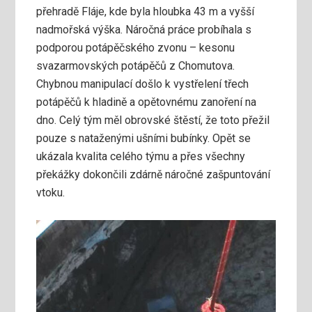
přehradě Fláje, kde byla hloubka 43 m a vyšší
nadmořská výška. Náročná práce probíhala s
podporou potápěčského zvonu – kesonu
svazarmovských potápěčů z Chomutova.
Chybnou manipulací došlo k vystřelení třech
potápěčů k hladině a opětovnému zanoření na
dno. Celý tým měl obrovské štěstí, že toto přežil
pouze s nataženými ušními bubínky. Opět se
ukázala kvalita celého týmu a přes všechny
překážky dokončili zdárně náročné zašpuntování
vtoku.