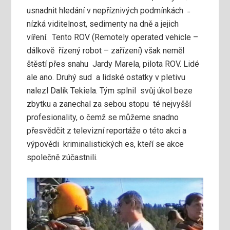
usnadnit hledání v nepříznivých podmínkách ˗
nízká viditelnost, sedimenty na dně a jejich
víření. Tento ROV (Remotely operated vehicle –
dálkově řízený robot – zařízení) však neměl
štěstí přes snahu Jardy Marela, pilota ROV. Lidé
ale ano. Druhý sud a lidské ostatky v pletivu
nalezl Dalík Tekiela. Tým splnil svůj úkol beze
zbytku a zanechal za sebou stopu té nejvyšší
profesionality, o čemž se můžeme snadno
přesvědčit z televizní reportáže o této akci a
výpovědi kriminalistických es, kteří se akce
společně zúčastnili.