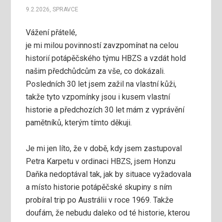
9.2.2026
,
SPRAVCE
Vážení přátelé,
je mi milou povinností zavzpomínat na celou
historií potápěčského týmu HBZS a vzdát hold
našim předchůdcům za vše, co dokázali.
Posledních 30 let jsem zažil na vlastní kůži,
takže tyto vzpomínky jsou i kusem vlastní
historie a předchozích 30 let mám z vyprávění
pamětníků, kterým tímto děkuji.
Je mi jen líto, že v době, kdy jsem zastupoval
Petra Karpetu v ordinaci HBZS, jsem Honzu
Daňka nedoptával tak, jak by situace vyžadovala
a místo historie potápěčské skupiny s ním
probíral trip po Austrálii v roce 1969. Takže
doufám, že nebudu daleko od té historie, kterou