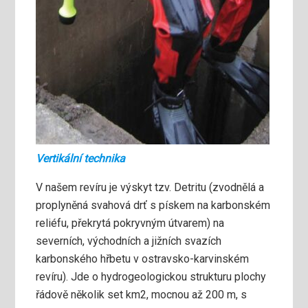
Vertikální technika
V našem revíru je výskyt tzv. Detritu (zvodnělá a
proplyněná svahová drť s pískem na karbonském
reliéfu, překrytá pokryvným útvarem) na
severních, východních a jižních svazích
karbonského hřbetu v ostravsko-karvinském
revíru). Jde o hydrogeologickou strukturu plochy
řádově několik set km2, mocnou až 200 m, s