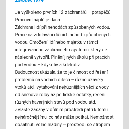
Zárubek 1974
Je vyškoleno prvních 12 záchranářů – potápěčů.
Pracovní náplň je daná.
Záchrana lidí při nehodách způsobených vodou,
Práce na zdolávání důlních nehod způsobených
vodou. Ohrožení lidí nebo majetku v rámci
integrovaného záchranného systému, který se
následně vytvořil. Plnění jiných úkolů při pracích
pod vodou – kdykoliv a kdekoliv.
Budoucnost ukázala, že to je činnost od řešení
problémů na vodních dílech – různé uzávěry
vtoků atd., vytahování nejrůznějších věcí z vody –
od sněhové rolby až po lidské ostatky, řešení
různých havarijních stavů pod vodou atd.
Zvláště zásahy v důlním prostředí patří k tomu
nejnáročnějšímu, co nás může potkat. Nemožnost
dosáhnutí volné hladiny – prostředí se stropem