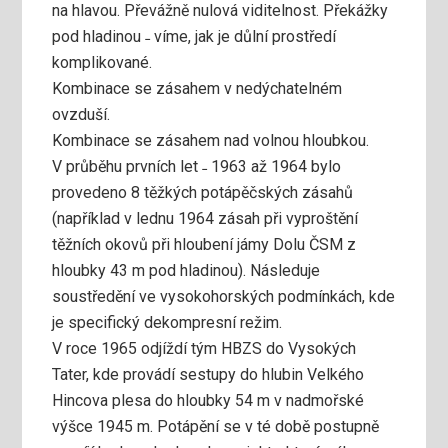
na hlavou. Převážně nulová viditelnost. Překážky
pod hladinou ˗ víme, jak je důlní prostředí
komplikované.
Kombinace se zásahem v nedýchatelném
ovzduší.
Kombinace se zásahem nad volnou hloubkou.
V průběhu prvních let ˗ 1963 až 1964 bylo
provedeno 8 těžkých potápěčských zásahů
(například v lednu 1964 zásah při vyproštění
těžních okovů při hloubení jámy Dolu ČSM z
hloubky 43 m pod hladinou). Následuje
soustředění ve vysokohorských podmínkách, kde
je specifický dekompresní režim.
V roce 1965 odjíždí tým HBZS do Vysokých
Tater, kde provádí sestupy do hlubin Velkého
Hincova plesa do hloubky 54 m v nadmořské
výšce 1945 m. Potápění se v té době postupně