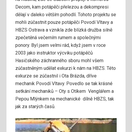
Decom, kam potápěči přelezou a dekompresi
dělají v daleko větším pohodlí. Tohoto projektu se
mohli zúčastnit pouze potápěči Povodí Vltavy a
HBZS Ostrava a vznikla zde blízká družba silně
zpečetěná večerním rumem a společnými
ponory. Byl jsem velmi rád, když jsem v roce
2003 jako instruktor výcviku potápěčů
Hasičského záchranného sboru mohl všem
zúčastněným udělat exkurzi k nám na HBZS. Této
exkurze se zúčastnil i Ota Brázda, dříve
mechanik Povodí Vltavy. Povedlo se tak krásné
setkání mechaniků – Oty s Otíkem Venglářem a
Pepou Mlýnkem na mechanické dílně HBZS, tak
jak za starých časů.