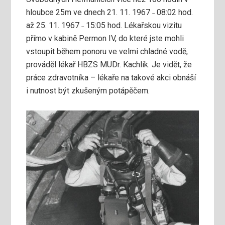
hloubce 25m ve dnech 21. 11. 1967 ˗ 08:02 hod.
až 25. 11. 1967 ˗ 15:05 hod. Lékařskou vizitu
přímo v kabině Permon IV, do které jste mohli
vstoupit během ponoru ve velmi chladné vodě,
prováděl lékař HBZS MUDr. Kachlík. Je vidět, že
práce zdravotníka – lékaře na takové akci obnáší
i nutnost být zkušeným potápěčem.