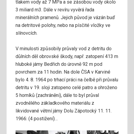
tlakem vody až 7 MPa a se zásobou vody okolo
3 miliard m3. Dále v revíru vyvěrá řada
minerálních pramenů. Jejich původ je vázán buď
na detritové polohy, nebo na písčité vložky ve
slínovcích.
V minulosti způsobily průvaly vod z detritu do
důlních děl obrovské škody, např. zatopení 413 m
hluboké jámy Bedřich do úrovně 92 m pod
povrchem za 11 hodin. Na dole ČSA v Karviné
bylo 4. 8. 1964 po trhací práci na čelbě při průvalu
detritu v 19. sloji zatopeno celé patro a ohroženo
5 horníků (zachráněni), dále to byl průval
zvodnělého základkového materiálu z
likvidované větrní jámy Dolu Zápotocký 11. 11.
1966: (4 postižení)…