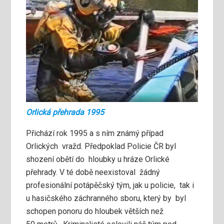
Orlická přehrada 1995
Přichází rok 1995 a s ním známý případ
Orlických vražd. Předpoklad Policie ČR byl
shození obětí do hloubky u hráze Orlické
přehrady. V té době neexistoval žádný
profesionální potápěčský tým, jak u policie, tak i
u hasičského záchranného sboru, který by byl
schopen ponoru do hloubek větších než