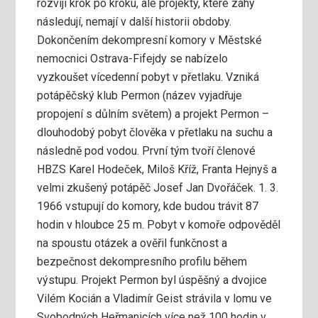
rozvíjí krok po kroku, ale projekty, které záhy
následují, nemají v další historii obdoby.
Dokončením dekompresní komory v Městské
nemocnici Ostrava-Fifejdy se nabízelo
vyzkoušet vícedenní pobyt v přetlaku. Vzniká
potápěčský klub Permon (název vyjadřuje
propojení s důlním světem) a projekt Permon –
dlouhodobý pobyt člověka v přetlaku na suchu a
následně pod vodou. První tým tvoří členové
HBZS Karel Hodeček, Miloš Kříž, Franta Hejnyš a
velmi zkušený potápěč Josef Jan Dvořáček. 1. 3.
1966 vstupují do komory, kde budou trávit 87
hodin v hloubce 25 m. Pobyt v komoře odpověděl
na spoustu otázek a ověřil funkčnost a
bezpečnost dekompresního profilu během
výstupu. Projekt Permon byl úspěšný a dvojice
Vilém Kocián a Vladimír Geist strávila v lomu ve
Svobodných Heřmanicích více než 100 hodin v