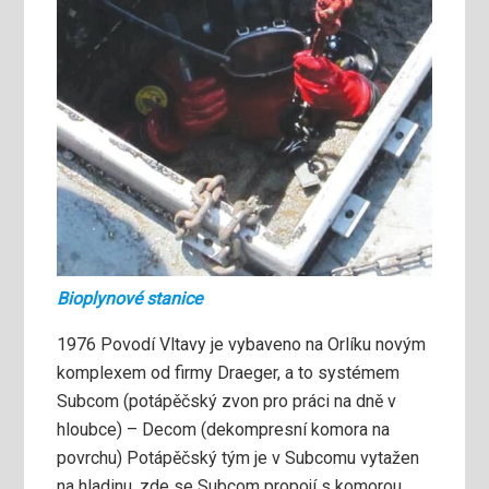
Bioplynové stanice
1976 Povodí Vltavy je vybaveno na Orlíku novým
komplexem od firmy Draeger, a to systémem
Subcom (potápěčský zvon pro práci na dně v
hloubce) – Decom (dekompresní komora na
povrchu) Potápěčský tým je v Subcomu vytažen
na hladinu, zde se Subcom propojí s komorou