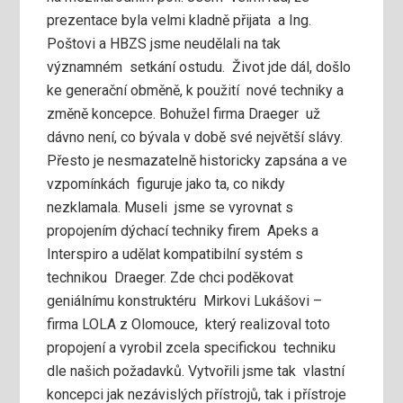
prezentace byla velmi kladně přijata a Ing.
Poštovi a HBZS jsme neudělali na tak
významném setkání ostudu. Život jde dál, došlo
ke generační obměně, k použití nové techniky a
změně koncepce. Bohužel firma Draeger už
dávno není, co bývala v době své největší slávy.
Přesto je nesmazatelně historicky zapsána a ve
vzpomínkách figuruje jako ta, co nikdy
nezklamala. Museli jsme se vyrovnat s
propojením dýchací techniky firem Apeks a
Interspiro a udělat kompatibilní systém s
technikou Draeger. Zde chci poděkovat
geniálnímu konstruktéru Mirkovi Lukášovi –
firma LOLA z Olomouce, který realizoval toto
propojení a vyrobil zcela specifickou techniku
dle našich požadavků. Vytvořili jsme tak vlastní
koncepci jak nezávislých přístrojů, tak i přístroje