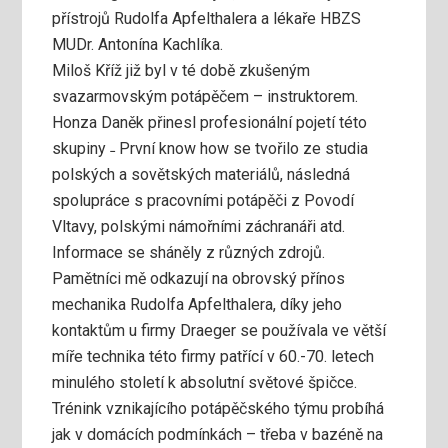
přístrojů Rudolfa Apfelthalera a lékaře HBZS
MUDr. Antonína Kachlíka.
Miloš Kříž již byl v té době zkušeným
svazarmovským potápěčem – instruktorem.
Honza Daněk přinesl profesionální pojetí této
skupiny ˗ První know how se tvořilo ze studia
polských a sovětských materiálů, následná
spolupráce s pracovními potápěči z Povodí
Vltavy, polskými námořními záchranáři atd.
Informace se sháněly z různých zdrojů.
Pamětníci mě odkazují na obrovský přínos
mechanika Rudolfa Apfelthalera, díky jeho
kontaktům u firmy Draeger se používala ve větší
míře technika této firmy patřící v 60.-70. letech
minulého století k absolutní světové špičce.
Trénink vznikajícího potápěčského týmu probíhá
jak v domácích podmínkách – třeba v bazéně na