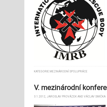
KATEGORIE:
MEZINÁRODNÍ SPOLUPRÁCE
V. mezinárodní konfer
3.1.2012
,
JAROSLAV PROVÁZEK
AND
VÁCLAV SMIČKA