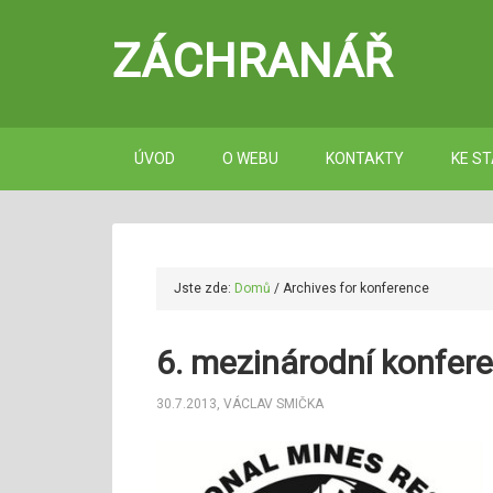
ZÁCHRANÁŘ
ÚVOD
O WEBU
KONTAKTY
KE ST
Jste zde:
Domů
/
Archives for konference
6. mezinárodní konfer
30.7.2013
,
VÁCLAV SMIČKA