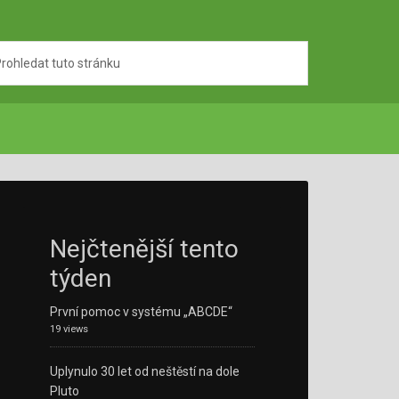
Nejčtenější tento
týden
První pomoc v systému „ABCDE“
19 views
Uplynulo 30 let od neštěstí na dole
Pluto