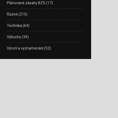
Plánované zásahy BZS
(17)
Různé
(215)
Technika
(64)
Výbuchy
(34)
Výročí a vyznamenání
(52)