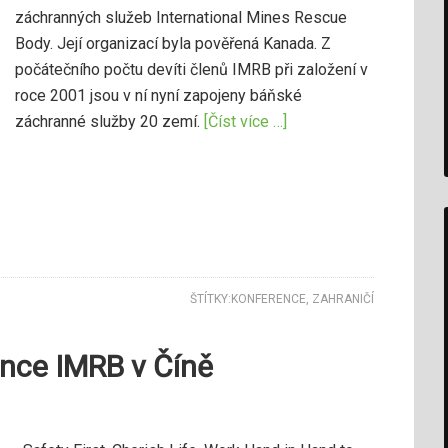
záchranných služeb International Mines Rescue
Body. Její organizací byla pověřená Kanada. Z
počátečního počtu devíti členů IMRB při založení v
roce 2001 jsou v ní nyní zapojeny báňské
záchranné služby 20 zemí.
[Číst více …]
ŠTÍTKY:
KONFERENCE
,
ZAHRANIČÍ
ence IMRB v Číně