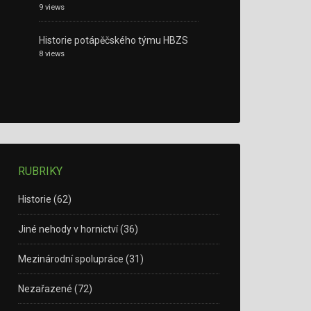
9 views
Historie potápěčského týmu HBZS
8 views
RUBRIKY
Historie
(62)
Jiné nehody v hornictví
(36)
Mezinárodní spolupráce
(31)
Nezařazené
(72)