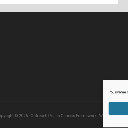
Používáme c
pyright © 2026 ·
Outreach Pro
on
Genesis Framework
·
WordPress
·
Log