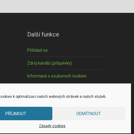
Další funkce
Přihlásit se
Zdroj kanálů (příspěvky)
Informace o souborech cookies
ookies k optimalizaci našich webových stránek a našich služeb.
PŘÍJMOUT
ODMÍTNOUT
 in
Zásady cookies