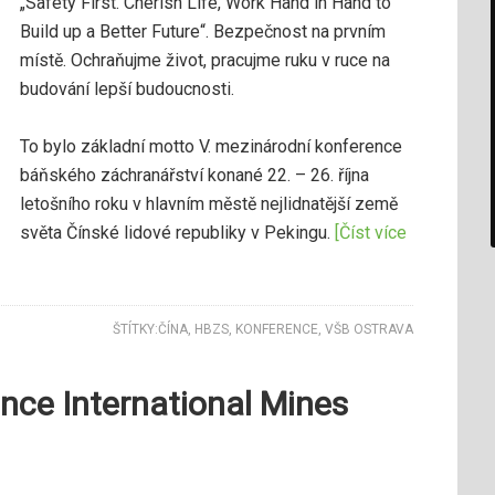
„Safety First. Cherish Life, Work Hand in Hand to
Build up a Better Future“. Bezpečnost na prvním
místě. Ochraňujme život, pracujme ruku v ruce na
budování lepší budoucnosti.
To bylo základní motto V. mezinárodní konference
báňského záchranářství konané 22. – 26. října
letošního roku v hlavním městě nejlidnatější země
světa Čínské lidové republiky v Pekingu.
[Číst více
ŠTÍTKY:
ČÍNA
,
HBZS
,
KONFERENCE
,
VŠB OSTRAVA
nce International Mines