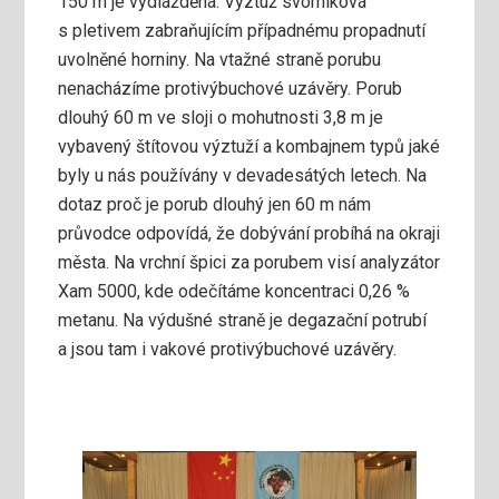
150 m je vydlážděná. Výztuž svorníková
s pletivem zabraňujícím případnému propadnutí
uvolněné horniny. Na vtažné straně porubu
nenacházíme protivýbuchové uzávěry. Porub
dlouhý 60 m ve sloji o mohutnosti 3,8 m je
vybavený štítovou výztuží a kombajnem typů jaké
byly u nás používány v devadesátých letech. Na
dotaz proč je porub dlouhý jen 60 m nám
průvodce odpovídá, že dobývání probíhá na okraji
města. Na vrchní špici za porubem visí analyzátor
Xam 5000, kde odečítáme koncentraci 0,26 %
metanu. Na výdušné straně je degazační potrubí
a jsou tam i vakové protivýbuchové uzávěry.