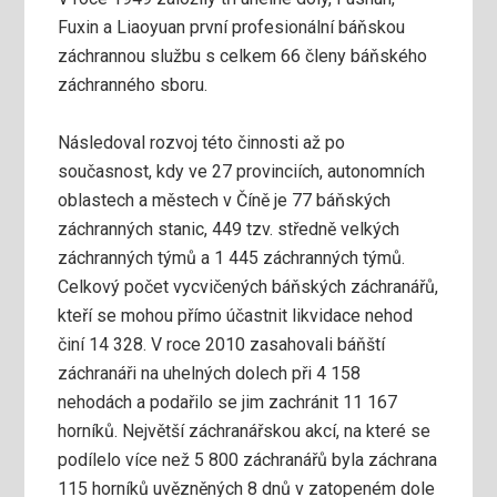
Fuxin a Liaoyuan první profesionální báňskou
záchrannou službu s celkem 66 členy báňského
záchranného sboru.
Následoval rozvoj této činnosti až po
současnost, kdy ve 27 provinciích, autonomních
oblastech a městech v Číně je 77 báňských
záchranných stanic, 449 tzv. středně velkých
záchranných týmů a 1 445 záchranných týmů.
Celkový počet vycvičených báňských záchranářů,
kteří se mohou přímo účastnit likvidace nehod
činí 14 328. V roce 2010 zasahovali báňští
záchranáři na uhelných dolech při 4 158
nehodách a podařilo se jim zachránit 11 167
horníků. Největší záchranářskou akcí, na které se
podílelo více než 5 800 záchranářů byla záchrana
115 horníků uvězněných 8 dnů v zatopeném dole