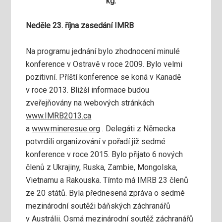
kg.
Neděle 23. října zasedání IMRB
Na programu jednání bylo zhodnocení minulé
konference v Ostravě v roce 2009. Bylo velmi
pozitivní. Příští konference se koná v Kanadě
v roce 2013. Bližší informace budou
zveřejňovány na webových stránkách
www.IMRB2013.ca
a
www.mineresue.org
. Delegáti z Německa
potvrdili organizování v pořadí již sedmé
konference v roce 2015. Bylo přijato 6 nových
členů z Ukrajiny, Ruska, Zambie, Mongolska,
Vietnamu a Rakouska. Tímto má IMRB 23 členů
ze 20 států. Byla přednesená zpráva o sedmé
mezinárodní soutěži báňských záchranářů
v Austrálii. Osmá mezinárodní soutěž záchranářů