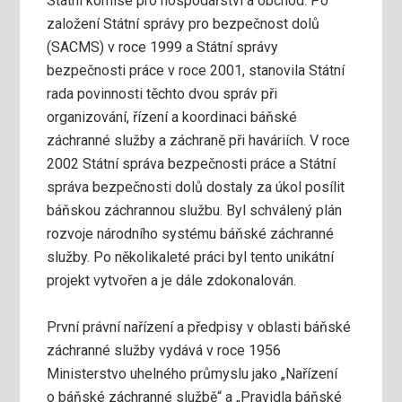
Státní komise pro hospodářství a obchod. Po
založení Státní správy pro bezpečnost dolů
(SACMS) v roce 1999 a Státní správy
bezpečnosti práce v roce 2001, stanovila Státní
rada povinnosti těchto dvou správ při
organizování, řízení a koordinaci báňské
záchranné služby a záchraně při haváriích. V roce
2002 Státní správa bezpečnosti práce a Státní
správa bezpečnosti dolů dostaly za úkol posílit
báňskou záchrannou službu. Byl schválený plán
rozvoje národního systému báňské záchranné
služby. Po několikaleté práci byl tento unikátní
projekt vytvořen a je dále zdokonalován.
První právní nařízení a předpisy v oblasti báňské
záchranné služby vydává v roce 1956
Ministerstvo uhelného průmyslu jako „Nařízení
o báňské záchranné službě“ a „Pravidla báňské