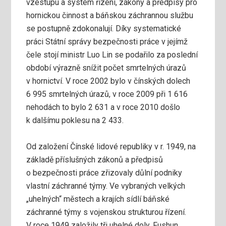
vzestupu a systém řízení, zákony a předpisy pro
hornickou činnost a báňskou záchrannou službu
se postupně zdokonalují. Díky systematické
práci Státní správy bezpečnosti práce v jejímž
čele stojí ministr Luo Lin se podařilo za poslední
období výrazně snížit počet smrtelných úrazů
v hornictví. V roce 2002 bylo v čínských dolech
6 995 smrtelných úrazů, v roce 2009 při 1 616
nehodách to bylo 2 631 a v roce 2010 došlo
k dalšímu poklesu na 2 433.
Od založení Čínské lidové republiky v r. 1949, na
základě příslušných zákonů a předpisů
o bezpečnosti práce zřizovaly důlní podniky
vlastní záchranné týmy. Ve vybraných velkých
„uhelných“ městech a krajích sídlí báňské
záchranné týmy s vojenskou strukturou řízení.
V roce 1949 založily tři uhelné doly, Fushun,