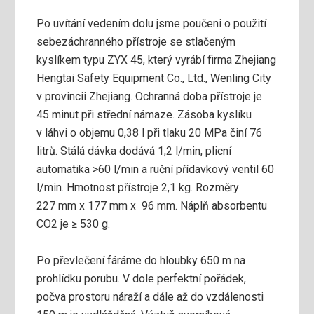
Po uvítání vedením dolu jsme poučeni o použití
sebezáchranného přístroje se stlačeným
kyslíkem typu ZYX 45, který vyrábí firma Zhejiang
Hengtai Safety Equipment Co., Ltd., Wenling City
v provincii Zhejiang. Ochranná doba přístroje je
45 minut při střední námaze. Zásoba kyslíku
v láhvi o objemu 0,38 l při tlaku 20 MPa činí 76
litrů. Stálá dávka dodává 1,2 l/min, plicní
automatika >60 l/min a ruční přídavkový ventil 60
l/min. Hmotnost přístroje 2,1 kg. Rozměry
227 mm x 177 mm x 96 mm. Náplň absorbentu
CO2 je ≥ 530 g.
Po převlečení fáráme do hloubky 650 m na
prohlídku porubu. V dole perfektní pořádek,
počva prostoru náraží a dále až do vzdálenosti