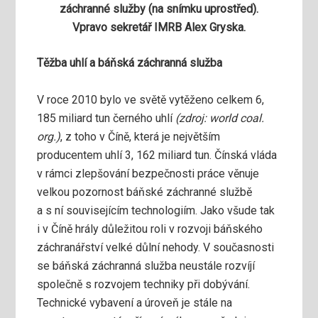
záchranné služby (na snímku uprostřed).
Vpravo sekretář IMRB Alex Gryska.
Těžba uhlí a báňská záchranná služba
V roce 2010 bylo ve světě vytěženo celkem 6,
185 miliard tun černého uhlí
(zdroj: world coal.
org.)
, z toho v Číně, která je největším
producentem uhlí 3, 162 miliard tun. Čínská vláda
v rámci zlepšování bezpečnosti práce věnuje
velkou pozornost báňské záchranné službě
a s ní souvisejícím technologiím. Jako všude tak
i v Číně hrály důležitou roli v rozvoji báňského
záchranářství velké důlní nehody. V současnosti
se báňská záchranná služba neustále rozvíjí
společně s rozvojem techniky při dobývání.
Technické vybavení a úroveň je stále na