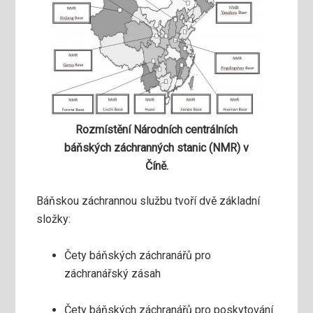
Rozmístění Národních centrálních
báňských záchranných stanic (NMR) v
Číně.
Báňskou záchrannou službu tvoří dvě základní
složky:
Čety báňských záchranářů pro
záchranářský zásah
Čety báňských záchranářů pro poskytování