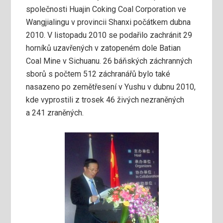
společnosti Huajin Coking Coal Corporation ve
Wangjialingu v provincii Shanxi počátkem dubna
2010. V listopadu 2010 se podařilo zachránit 29
horníků uzavřených v zatopeném dole Batian
Coal Mine v Sichuanu. 26 báňských záchranných
sborů s počtem 512 záchranářů bylo také
nasazeno po zemětřesení v Yushu v dubnu 2010,
kde vyprostili z trosek 46 živých nezraněných
a 241 zraněných.