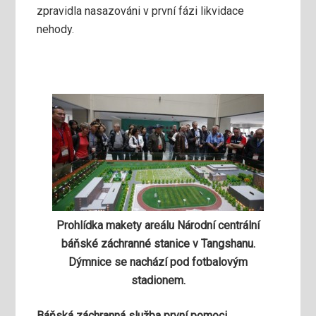
zpravidla nasazováni v první fázi likvidace
nehody.
Prohlídka makety areálu Národní centrální
báňské záchranné stanice v Tangshanu.
Dýmnice se nachází pod fotbalovým
stadionem.
Báňská záchranná služba první pomoci