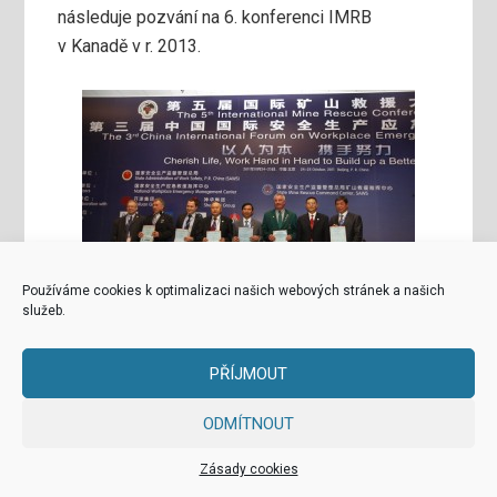
následuje pozvání na 6. konferenci IMRB
v Kanadě v r. 2013.
Používáme cookies k optimalizaci našich webových stránek a našich
služeb.
Novým členům konference byly předány
certifikáty členství. Zleva stojící sekretář
PŘÍJMOUT
IMRB Alex Gryska, zástupce Rakouska,
Ukrajiny, Mongolska, Vietnamu, Zambie,
ODMÍTNOUT
předseda konference Wang Zhijan a
Zásady cookies
zástupce Ruska.