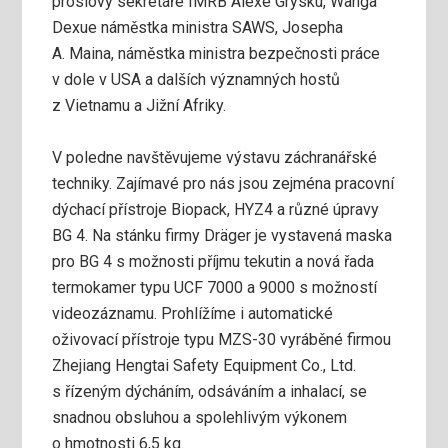
proslovy sekretáře IMRB Alexe Grysku, Wanga
Dexue náměstka ministra SAWS, Josepha
A. Maina, náměstka ministra bezpečnosti práce
v dole v USA a dalších významných hostů
z Vietnamu a Jižní Afriky.
V poledne navštěvujeme výstavu záchranářské
techniky. Zajímavé pro nás jsou zejména pracovní
dýchací přístroje Biopack, HYZ4 a různé úpravy
BG 4. Na stánku firmy Dräger je vystavená maska
pro BG 4 s možnosti příjmu tekutin a nová řada
termokamer typu UCF 7000 a 9000 s možností
videozáznamu. Prohlížíme i automatické
oživovací přístroje typu MZS-30 vyráběné firmou
Zhejiang Hengtai Safety Equipment Co., Ltd.
s řízeným dýcháním, odsáváním a inhalací, se
snadnou obsluhou a spolehlivým výkonem
o hmotnosti 6,5 kg.