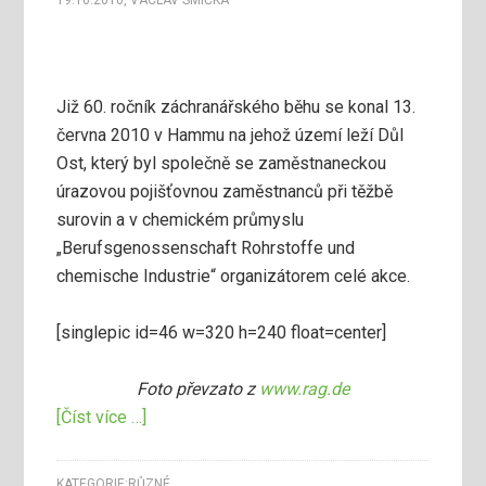
19.10.2010
,
VÁCLAV SMIČKA
Již 60. ročník záchranářského běhu se konal 13.
června 2010 v Hammu na jehož území leží Důl
Ost, který byl společně se zaměstnaneckou
úrazovou pojišťovnou zaměstnanců při těžbě
surovin a v chemickém průmyslu
„Berufsgenossenschaft Rohrstoffe und
chemische Industrie“ organizátorem celé akce.
[singlepic id=46 w=320 h=240 float=center]
Foto převzato z
www.rag.de
[Číst více …]
KATEGORIE:
RŮZNÉ