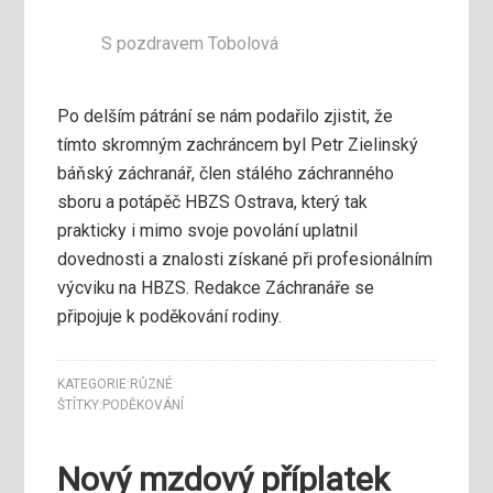
S pozdravem Tobolová
Po delším pátrání se nám podařilo zjistit, že
tímto skromným zachráncem byl Petr Zielinský
báňský záchranář, člen stálého záchranného
sboru a potápěč HBZS Ostrava, který tak
prakticky i mimo svoje povolání uplatnil
dovednosti a znalosti získané při profesionálním
výcviku na HBZS. Redakce Záchranáře se
připojuje k poděkování rodiny.
KATEGORIE:
RŮZNÉ
ŠTÍTKY:
PODĚKOVÁNÍ
Nový mzdový příplatek