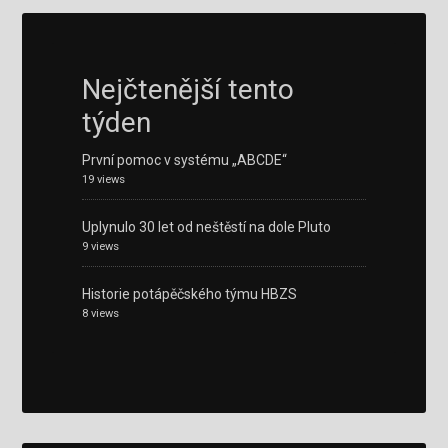
Nejčtenější tento
týden
První pomoc v systému „ABCDE“
19 views
Uplynulo 30 let od neštěstí na dole Pluto
9 views
Historie potápěčského týmu HBZS
8 views