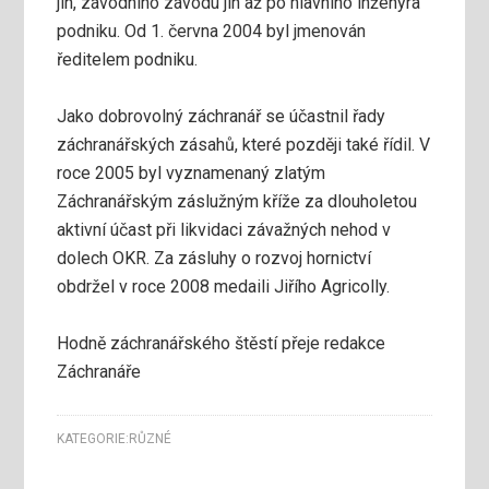
jih, závodního závodu jih až po hlavního inženýra
podniku. Od 1. června 2004 byl jmenován
ředitelem podniku.
Jako dobrovolný záchranář se účastnil řady
záchranářských zásahů, které později také řídil. V
roce 2005 byl vyznamenaný zlatým
Záchranářským záslužným kříže za dlouholetou
aktivní účast při likvidaci závažných nehod v
dolech OKR. Za zásluhy o rozvoj hornictví
obdržel v roce 2008 medaili Jiřího Agricolly.
Hodně záchranářského štěstí přeje redakce
Záchranáře
KATEGORIE:
RŮZNÉ