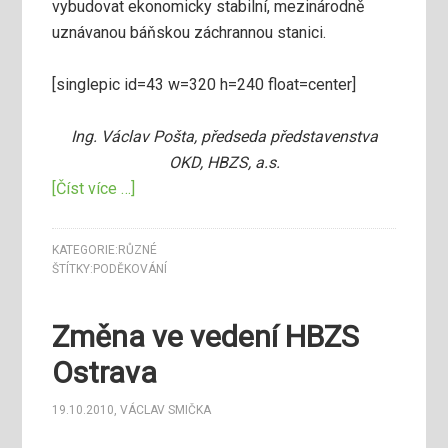
vybudovat ekonomicky stabilní, mezinárodně
uznávanou báňskou záchrannou stanici.
[singlepic id=43 w=320 h=240 float=center]
Ing. Václav Pošta, předseda představenstva
OKD, HBZS, a.s.
[Číst více …]
KATEGORIE:
RŮZNÉ
ŠTÍTKY:
PODĚKOVÁNÍ
Změna ve vedení HBZS
Ostrava
19.10.2010
,
VÁCLAV SMIČKA