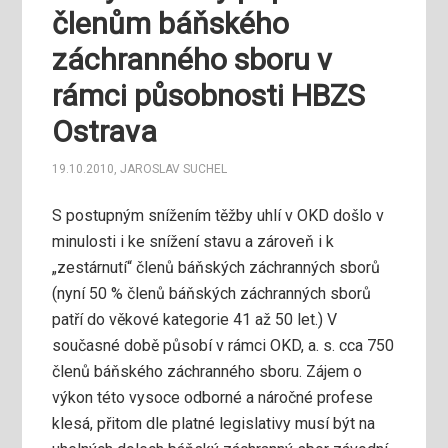
členům báňského
záchranného sboru v
rámci působnosti HBZS
Ostrava
19.10.2010
,
JAROSLAV SUCHEL
S postupným snížením těžby uhlí v OKD došlo v
minulosti i ke snížení stavu a zároveň i k
„zestárnutí“ členů báňských záchranných sborů
(nyní 50 % členů báňských záchranných sborů
patří do věkové kategorie 41 až 50 let.) V
současné době působí v rámci OKD, a. s. cca 750
členů báňského záchranného sboru. Zájem o
výkon této vysoce odborné a náročné profese
klesá, přitom dle platné legislativy musí být na