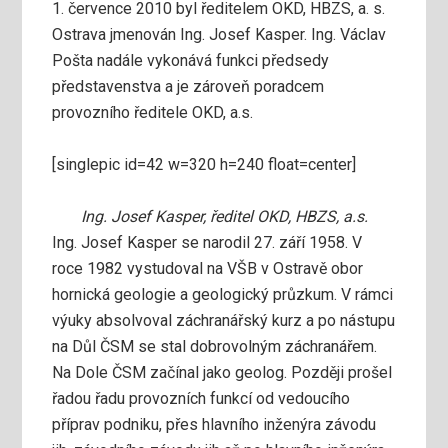
1. července 2010 byl ředitelem OKD, HBZS, a. s.
Ostrava jmenován Ing. Josef Kasper. Ing. Václav
Pošta nadále vykonává funkci předsedy
představenstva a je zároveň poradcem
provozního ředitele OKD, a.s.
[singlepic id=42 w=320 h=240 float=center]
Ing. Josef Kasper, ředitel OKD, HBZS, a.s.
Ing. Josef Kasper se narodil 27. září 1958. V
roce 1982 vystudoval na VŠB v Ostravě obor
hornická geologie a geologický průzkum. V rámci
výuky absolvoval záchranářský kurz a po nástupu
na Důl ČSM se stal dobrovolným záchranářem.
Na Dole ČSM začínal jako geolog. Později prošel
řadou řadu provozních funkcí od vedoucího
příprav podniku, přes hlavního inženýra závodu