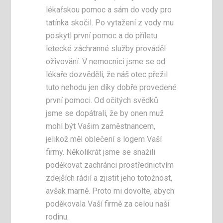
lékařskou pomoc a sám do vody pro
tatínka skočil. Po vytažení z vody mu
poskytl první pomoc a do příletu
letecké záchranné služby prováděl
oživování. V nemocnici jsme se od
lékaře dozvěděli, že náš otec přežil
tuto nehodu jen díky dobře provedené
první pomoci. Od očitých svědků
jsme se dopátrali, že by onen muž
mohl být Vašim zaměstnancem,
jelikož měl oblečení s logem Vaší
firmy. Několikrát jsme se snažili
poděkovat zachránci prostřednictvím
zdejších rádií a zjistit jeho totožnost,
avšak marně. Proto mi dovolte, abych
poděkovala Vaší firmě za celou naši
rodinu.