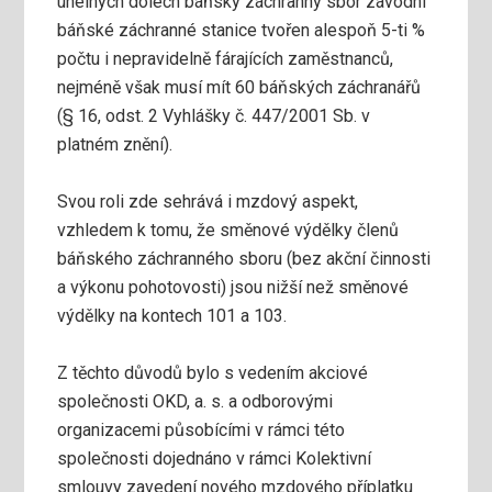
uhelných dolech báňský záchranný sbor závodní
báňské záchranné stanice tvořen alespoň 5-ti %
počtu i nepravidelně fárajících zaměstnanců,
nejméně však musí mít 60 báňských záchranářů
(§ 16, odst. 2 Vyhlášky č. 447/2001 Sb. v
platném znění).
Svou roli zde sehrává i mzdový aspekt,
vzhledem k tomu, že směnové výdělky členů
báňského záchranného sboru (bez akční činnosti
a výkonu pohotovosti) jsou nižší než směnové
výdělky na kontech 101 a 103.
Z těchto důvodů bylo s vedením akciové
společnosti OKD, a. s. a odborovými
organizacemi působícími v rámci této
společnosti dojednáno v rámci Kolektivní
smlouvy zavedení nového mzdového příplatku