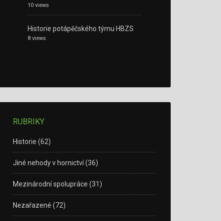
10 views
Historie potápěčského týmu HBZS
8 views
RUBRIKY
Historie
(62)
Jiné nehody v hornictví
(36)
Mezinárodní spolupráce
(31)
Nezařazené
(72)