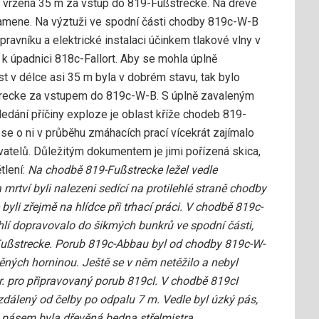
la vržená 35 m za vstup do 819-Fußstrecke. Na dřevě
plamene. Na výztuži ve spodní části chodby 819c-W-B
avníku a elektrické instalaci účinkem tlakové vlny v
 úpadnici 818c-Fallort. Aby se mohla úplně
t v délce asi 35 m byla v dobrém stavu, tak bylo
trecke za vstupem do 819c-W-B. S úplně zavaleným
edání příčiny exploze je oblast kříže chodeb 819-
se o ni v průběhu zmáhacích prací vícekrát zajímalo
atelů. Důležitým dokumentem je jimi pořízená skica,
tlení:
Na chodbě 819-Fußstrecke ležel vedle
mrtví byli nalezeni sedící na protilehlé straně chodby
yli zřejmě na hlídce při trhací práci. V chodbě 819c-
uhlí dopravovalo do šikmých bunkrů ve spodní části,
Fußstrecke. Porub 819c-Abbau byl od chodby 819c-W-
ných horninou. Ještě se v něm netěžilo a nebyl
. pro připravovaný porub 819cI. V chodbě 819cI
vzdálený od čelby po odpalu 7 m. Vedle byl úzký pás,
 pásem byla dřevěná bedna střelmistra