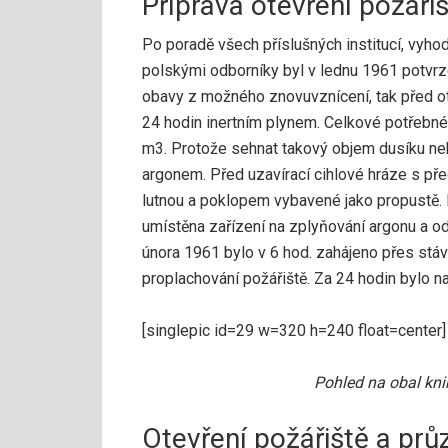
Příprava otevření požáři
Po poradě všech příslušných institucí, vyho
polskými odborníky byl v lednu 1961 potvrzen
obavy z možného znovuvznícení, tak před o
24 hodin inertním plynem. Celkové potřebné
m3. Protože sehnat takový objem dusíku neb
argonem. Před uzavírací cihlové hráze s př
lutnou a poklopem vybavené jako propustě. 
umístěna zařízení na zplyňování argonu a o
února 1961 bylo v 6 hod. zahájeno přes stáva
proplachování požářiště. Za 24 hodin bylo n
[singlepic id=29 w=320 h=240 float=center]
Pohled na obal kni
Otevření požářiště a pr