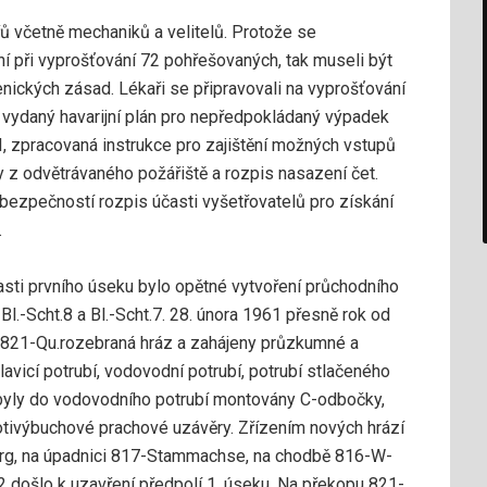
ů včetně mechaniků a velitelů. Protože se
ní při vyprošťování 72 pohřešovaných, tak museli být
nických zásad. Lékaři se připravovali na vyprošťování
l vydaný havarijní plán pro nepředpokládaný výpadek
I, zpracovaná instrukce pro zajištění možných vstupů
ny z odvětrávaného požářiště a rozpis nasazení čet.
 bezpečností rozpis účasti vyšetřovatelů pro získání
.
ti prvního úseku bylo opětné vytvoření průchodního
Bl.-Scht.8 a Bl.-Scht.7. 28. února 1961 přesně rok od
u 821-Qu.rozebraná hráz a zahájeny průzkumné a
vicí potrubí, vodovodní potrubí, potrubí stlačeného
byly do vodovodního potrubí montovány C-odbočky,
otivýbuchové prachové uzávěry. Zřízením nových hrází
rg, na úpadnici 817-Stammachse, na chodbě 816-W-
32 došlo k uzavření předpolí 1. úseku. Na překopu 821-