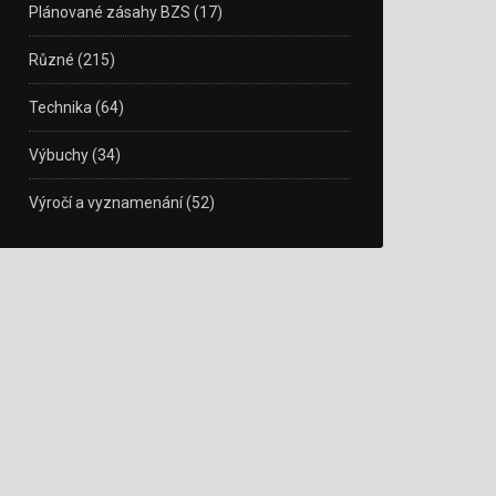
Plánované zásahy BZS
(17)
Různé
(215)
Technika
(64)
Výbuchy
(34)
Výročí a vyznamenání
(52)