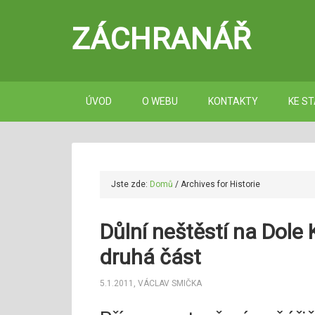
ZÁCHRANÁŘ
ÚVOD
O WEBU
KONTAKTY
KE ST
Jste zde:
Domů
/
Archives for Historie
Důlní neštěstí na Dole
druhá část
5.1.2011
,
VÁCLAV SMIČKA