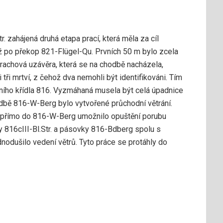
 zahájená druhá etapa prací, která měla za cíl
až po překop 821-Flügel-Qu. Prvních 50 m bylo zcela
rachová uzávěra, která se na chodbě nacházela,
 tři mrtví, z čehož dva nemohli být identifikováni. Tím
dního křídla 816. Vyzmáhaná musela být celá úpadnice
bě 816-W-Berg bylo vytvořené průchodní větrání.
přímo do 816-W-Berg umožnilo opuštění porubu
 816cIII-Bl.Str. a pásovky 816-Bdberg spolu s
nodušilo vedení větrů. Tyto práce se protáhly do