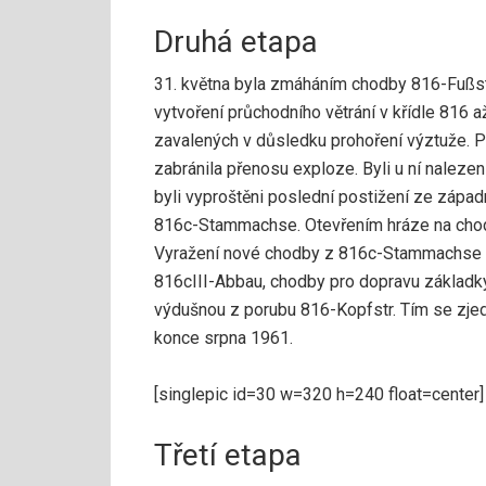
Druhá etapa
31. května byla zmáháním chodby 816-Fußstr.
vytvoření průchodního větrání v křídle 816 
zavalených v důsledku prohoření výztuže. P
zabránila přenosu exploze. Byli u ní nalezeni
byli vyproštěni poslední postižení ze zápa
816c-Stammachse. Otevřením hráze na chod
Vyražení nové chodby z 816c-Stammachse 
816cIII-Abbau, chodby pro dopravu základky
výdušnou z porubu 816-Kopfstr. Tím se zjed
konce srpna 1961.
[singlepic id=30 w=320 h=240 float=center]
Třetí etapa