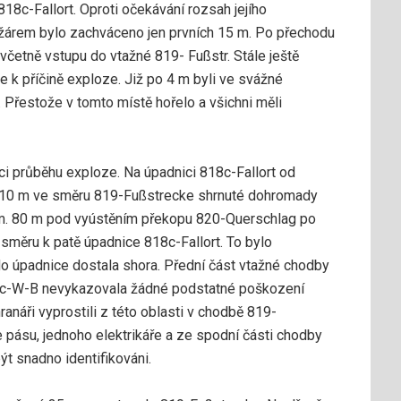
18c-Fallort. Oproti očekávání rozsah jejího
žárem bylo zachváceno jen prvních 15 m. Po přechodu
 včetně vstupu do vtažné 819- Fußstr. Stále ještě
e k příčině exploze. Již po 4 m byli ve svážné
4. Přestože v tomto místě hořelo a všichni měli
kci průběhu exploze. Na úpadnici 818c-Fallort od
 10 m ve směru 819-Fußstrecke shrnuté dohromady
em. 80 m pod vyústěním překopu 820-Querschlag po
měru k patě úpadnice 818c-Fallort. To bylo
do úpadnice dostala shora. Přední část vtažné chodby
9c-W-B nevykazovala žádné podstatné poškození
anáři vyprostili z této oblasti v chodbě 819-
e pásu, jednoho elektrikáře a ze spodní části chodby
ýt snadno identifikováni.