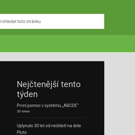
Nejčtenější tento
týden
První pomoc v systému „ABCDE“
20 views
Uplynulo 30 let od neštěstí na dole
Pluto