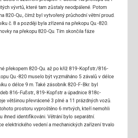
bitých vývrtů, které tam zůstaly neodpálené. Potom
na 820-Qu., čímž byl vytvořený průchodní větrní proud.
bíku č. 8 a později byla zřízená na překopu Qu.-820.
lanovky na překopu 820-Qu. Tím skončila fáze
né překopem 820-Qu. až po kříž 819-Kopfstr./816-
ekopu Qu.-820 muselo být vyzmáháno 5 závalů v délce
níku o délce 9 m. Také zásobník 820-F-Bkr. byl
hodeb 816-Fußstr., 819-Kopfstr a úpadnice 818c-
leje většinou převrácené 3 plné a 11 prázdných vozů.
ohoto prostoru vyproštěno 6 mrtvých, kteří nemohli
u ihned identifikováni. Větrání bylo separátní.
e elektrického vedení a mechanických zařízení trvalo