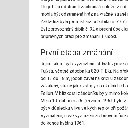
Flügel-Qu odstranili záchranáři nálože z na
mohla být odstraněná hráz na vtažné straně 
Základna byla přemístěná od šibíku č. 7 k ši
Byl zprovozněný šibík č. 32 a přední úsek 
přípravných prací pro zmáhání 1. úseku.
První etapa zmáhání
Jejím cílem bylo vyzmáhání oblasti vymeze
Fußstr. včetně zásobníku 820-F-Bkr. Na př
od 13 do 18 m, jeden zával na kříži u zásob
zavalený, stejně jako vstupy do okolních c
Fallort. V blízkosti zásobníku byly mimo ko
Mezi 19. dubnem a 6. červnem 1961 bylo z t
být v důsledku vlivu velkých teplot při požár
Vyzmáhání, nové vyztužení a obnovení funkc
do konce května 1961.