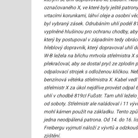
označovaného X, ve které byly ještě patrony s
vrtacími korunkami, láhví oleje a osobní vě
byl vybraný zásek. Odrubáním uhlí podél 81
vyplněné hlušinou pro ochranu chodby, aby 
který by postupoval v západním tedy obrác
hřeblový dopravník, který dopravoval uhlí 
W-B ležela na břichu mrtvola střelmistra X
překračoval, aby se dostal pryč ze zplodin p
odpalovací strojek s odloženou kličkou. Ne
benzínová větérka střelmistra X. Kabel ved
střelmistr X za úkol nejdříve provést odpal 
uhlí v chodbě 819cI Fußstr. Tam uhlí leželo
od soboty. Střelmistr ale naládoval i 11 vývr
mohl kámen použít na základku. Tento způso
jedna neodpálená patrona. Od 14. do 16. li
Freibergu vyjmutí náloží z vývrtů a odzkouš
zjištění.