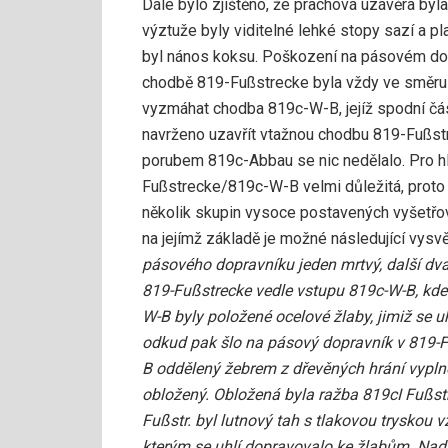
Dále bylo zjištěno, že prachová uzávěra by
výztuže byly viditelné lehké stopy sazí a 
byl nános koksu. Poškození na pásovém dopr
chodbě 819-Fußstrecke byla vždy ve směru k
vyzmáhat chodba 819c-W-B, jejíž spodní čás
navrženo uzavřít vtažnou chodbu 819-Fußs
porubem 819c-Abbau se nic nedělalo. Pro hl
Fußstrecke/819c-W-B velmi důležitá, proto 
několik skupin vysoce postavených vyšetřov
na jejímž základě je možné následující vysvě
pásového dopravníku jeden mrtvý, další dva 
819-Fußstrecke vedle vstupu 819c-W-B, kde b
W-B byly položené ocelové žlaby, jimiž se 
odkud pak šlo na pásový dopravník v 819-
B oddělený žebrem z dřevěných hrání vyplně
obložený. Obložená byla ražba 819cI Fußstr
Fußstr. byl lutnový tah s tlakovou tryskou 
kterým se uhlí dopravovalo ke žlabům. Nad