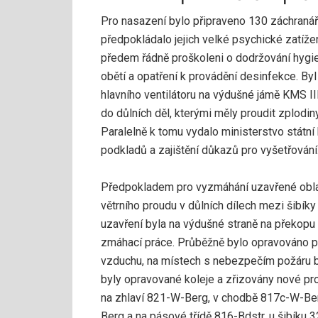
Pro nasazení bylo připraveno 130 záchranář
předpokládalo jejich velké psychické zatíže
předem řádně proškoleni o dodržování hygie
obětí a opatření k provádění desinfekce. By
hlavního ventilátoru na výdušné jámě KMS II
do důlních děl, kterými měly proudit zplodi
Paralelně k tomu vydalo ministerstvo státní
podkladů a zajištění důkazů pro vyšetřování
Předpokladem pro vyzmáhání uzavřené oblas
větrního proudu v důlních dílech mezi šibíky 
uzavření byla na výdušné straně na překop
zmáhací práce. Průběžně bylo opravováno pla
vzduchu, na místech s nebezpečím požáru 
byly opravované koleje a zřizovány nové pr
na zhlaví 821-W-Berg, v chodbě 817c-W-Be
Berg a na pásové třídě 816-Bdstr. u šibíku 