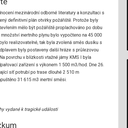
ště
dnocení mezinárodní odborné literatury a konzultaci s
ý definitivní plán otvírky požářiště. Protože byly
tevřením mělo být požářiště proplachováno po dobu
 množství inertního plynu bylo vypočteno na 45 000
ylo realizovatelné, tak byla zvolená směs dusíku s
edplavem byly postaveny další hráze s průlezovou
Na povrchu v blízkosti vtažné jámy KMS I byla
dpařovací zařízení s výkonem 1 500 m3/hod. Dne 26.
jící síť potrubí po trase dlouhé 2 510 m
apuštěno 31 615 m3 inertní směsi.
hy vydané k tragické události
ůzkum