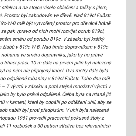
třeliva a na stojce viselo oblečení a tašky s jílem,
ci. Prostor byl zabudován ve dřevě. Nad 819cI Fußstr.
9c-W-B měl být vytvořený prostor pro dřevěné hráně
se pak vpravo od nich mohl rozvíjet porub 819cI,
eném směru od porubu 819c. V záseku byl krátký
do žlabů v 819c-W-B. Nad tímto dopravníkem v 819c-
 s nohama ve směru dopravníku, jako by ho právě
o trhací práci. 10 m dále na prvém pilíři byl nalezený
byl na něm ale připojený kabel. Dva metry dále byla
l do odpálené rubaniny v 819cI Fußstr. Toho dne měl
6 – 7 vývrtů v záseku a poté stejné množství vývrtů v
 jako by bylo právě odpálené. Čelba byla navrtaná již
tů v kameni, které by odpálil po odtěžení uhlí, aby se
b nabití byl proti předpisům. V uhlí byla nalezená
stopadu 1961 provedli pracovníci pokusné štoly z
eli 11 rozbušek a 30 patron střeliva bez relevantních