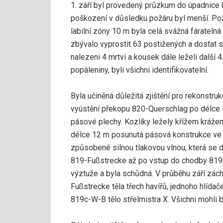
1. září byl provedený průzkum do úpadnice 8
poškození v důsledku požáru byl menší. Po
labilní zóny 10 m byla celá svážná fáratelná
zbývalo vyprostit 63 postižených a dostat s
nalezeni 4 mrtví a kousek dále leželi další 
popáleniny, byli všichni identifikovatelní.
Byla učiněná důležitá zjištění pro rekonstru
vyústění překopu 820-Querschlag po délce
pásové plechy. Kozlíky ležely křížem kráž
délce 12 m posunutá pásová konstrukce ve s
způsobené silnou tlakovou vlnou, která se 
819-Fußstrecke až po vstup do chodby 81
výztuže a byla schůdná. V průběhu září záchr
Fußstrecke těla třech havířů, jednoho hlídač
819c-W-B tělo střelmistra X. Všichni mohli b