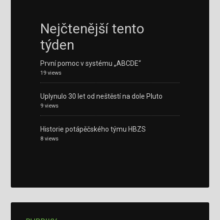
Nejčtenější tento
týden
První pomoc v systému „ABCDE“
19 views
Uplynulo 30 let od neštěstí na dole Pluto
9 views
Historie potápěčského týmu HBZS
8 views