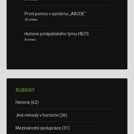
První pomoc v systému „ABCDE“
20 views
Historie potápěčského týmu HBZS
8 views
RUBRIKY
Historie
(62)
Jiné nehody v hornictví
(36)
Mezinárodní spolupráce
(31)