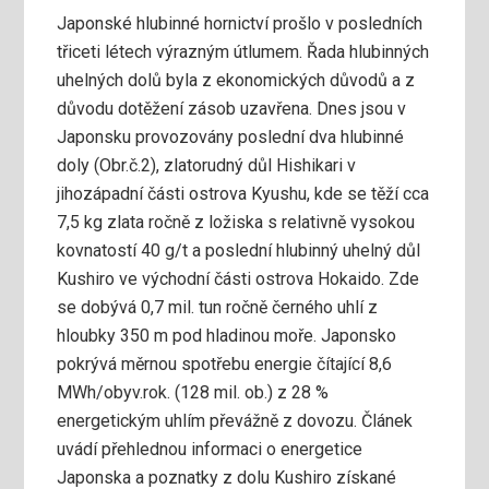
Japonské hlubinné hornictví prošlo v posledních
třiceti létech výrazným útlumem. Řada hlubinných
uhelných dolů byla z ekonomických důvodů a z
důvodu dotěžení zásob uzavřena. Dnes jsou v
Japonsku provozovány poslední dva hlubinné
doly (Obr.č.2), zlatorudný důl Hishikari v
jihozápadní části ostrova Kyushu, kde se těží cca
7,5 kg zlata ročně z ložiska s relativně vysokou
kovnatostí 40 g/t a poslední hlubinný uhelný důl
Kushiro ve východní části ostrova Hokaido. Zde
se dobývá 0,7 mil. tun ročně černého uhlí z
hloubky 350 m pod hladinou moře. Japonsko
pokrývá měrnou spotřebu energie čítající 8,6
MWh/obyv.rok. (128 mil. ob.) z 28 %
energetickým uhlím převážně z dovozu. Článek
uvádí přehlednou informaci o energetice
Japonska a poznatky z dolu Kushiro získané