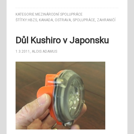
KATEGORIE:
MEZINÁRODNÍ SPOLUPRÁCE
ŠTÍTKY:
HBZS
,
KANADA
,
OSTRAVA
,
SPOLUPRÁCE
,
ZAHRANIČÍ
Důl Kushiro v Japonsku
1.3.2011
,
ALOIS ADAMUS