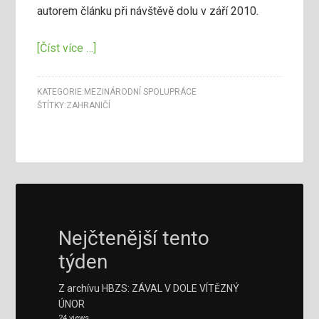
autorem článku při návštěvě dolu v září 2010.
[Číst více …]
KATEGORIE:
MEZINÁRODNÍ SPOLUPRÁCE
ŠTÍTKY:
ZAHRANIČÍ
Nejčtenější tento
týden
Z archívu HBZS: ZÁVAL V DOLE VÍTĚZNÝ
ÚNOR
24 views