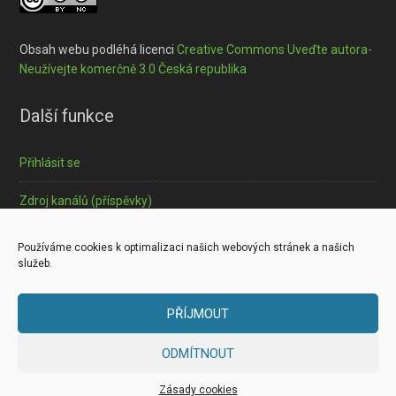
Obsah webu podléhá licenci
Creative Commons Uveďte autora-
Neužívejte komerčně 3.0 Česká republika
Další funkce
Přihlásit se
Zdroj kanálů (příspěvky)
Informace o souborech cookies
Používáme cookies k optimalizaci našich webových stránek a našich
služeb.
PŘÍJMOUT
Copyright © 2026 ·
Outreach Pro
on
Genesis Framework
·
ODMÍTNOUT
WordPress
·
Log in
Zásady cookies