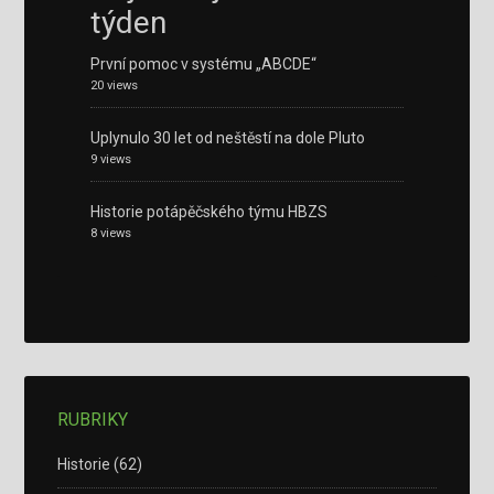
týden
První pomoc v systému „ABCDE“
20 views
Uplynulo 30 let od neštěstí na dole Pluto
9 views
Historie potápěčského týmu HBZS
8 views
RUBRIKY
Historie
(62)