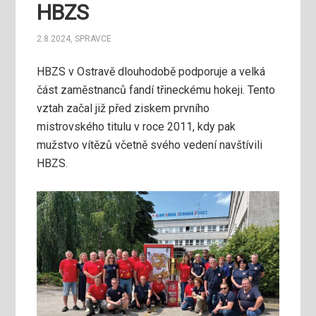
HBZS
2.8.2024
,
SPRAVCE
HBZS v Ostravě dlouhodobě podporuje a velká
část zaměstnanců fandí třineckému hokeji. Tento
vztah začal již před ziskem prvního
mistrovského titulu v roce 2011, kdy pak
mužstvo vítězů včetně svého vedení navštívili
HBZS.