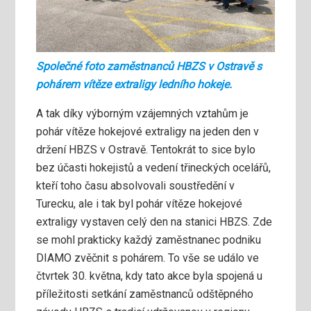
Společné foto zaměstnanců HBZS v Ostravě s
pohárem vítěze extraligy ledního hokeje.
A tak díky výborným vzájemných vztahům je
pohár vítěze hokejové extraligy na jeden den v
držení HBZS v Ostravě. Tentokrát to sice bylo
bez účasti hokejistů a vedení třineckých ocelářů,
kteří toho času absolvovali soustředění v
Turecku, ale i tak byl pohár vítěze hokejové
extraligy vystaven celý den na stanici HBZS. Zde
se mohl prakticky každý zaměstnanec podniku
DIAMO zvěčnit s pohárem. To vše se událo ve
čtvrtek 30. května, kdy tato akce byla spojená u
příležitosti setkání zaměstnanců odštěpného