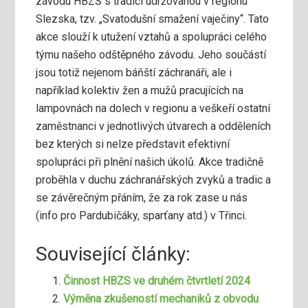
závodu HBZS s tradicí udržovanou v regionu
Slezska, tzv. „Svatodušní smažení vaječiny“. Tato
akce slouží k utužení vztahů a spolupráci celého
týmu našeho odštěpného závodu. Jeho součástí
jsou totiž nejenom báňští záchranáři, ale i
například kolektiv žen a mužů pracujících na
lampovnách na dolech v regionu a veškeří ostatní
zaměstnanci v jednotlivých útvarech a odděleních
bez kterých si nelze představit efektivní
spolupráci při plnění našich úkolů. Akce tradičně
proběhla v duchu záchranářských zvyků a tradic a
se závěrečným přáním, že za rok zase u nás
(info pro Pardubičáky, sparťany atd.) v Třinci.
Související články:
Činnost HBZS ve druhém čtvrtletí 2024
Výměna zkušeností mechaniků z obvodu